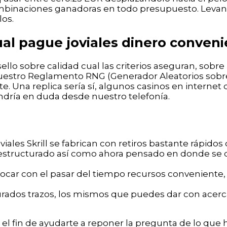
combinaciones ganadoras en todo presupuesto. Levan
os.
al pague joviales dinero conven
o sobre calidad cual las criterios aseguran, sobre l
 nuestro Reglamento RNG (Generador Aleatorios sobre
te. Una replica serí­a sí, algunos casinos en interne
ndrí­a en duda desde nuestro telefonía.
viales Skrill se fabrican con retiros bastante rápidos
a estructurado así­ como ahora pensado en donde s
locar con el pasar del tiempo recursos conveniente,
rados trazos, los mismos que puedes dar con acerca 
el fin de ayudarte a reponer la pregunta de lo que 