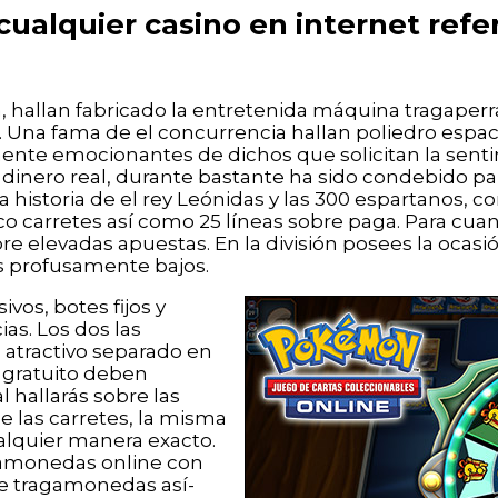
 cualquier casino en internet ref
 hallan fabricado la entretenida máquina tragaperr
. Una fama de el concurrencia hallan poliedro espac
mente emocionantes de dichos que solicitan la senti
r dinero real, durante bastante ha sido condebido
a historia de el rey Leónidas y las 300 espartanos, 
nco carretes así­ como 25 líneas sobre paga. Para cu
re elevadas apuestas. En la división posees la ocasi
ás profusamente bajos.
vos, botes fijos y
s. Los dos las
ún atractivo separado en
o gratuito deben
 hallarás sobre las
e las carretes, la misma
ualquier manera exacto.
ragamonedas online con
de tragamonedas así­