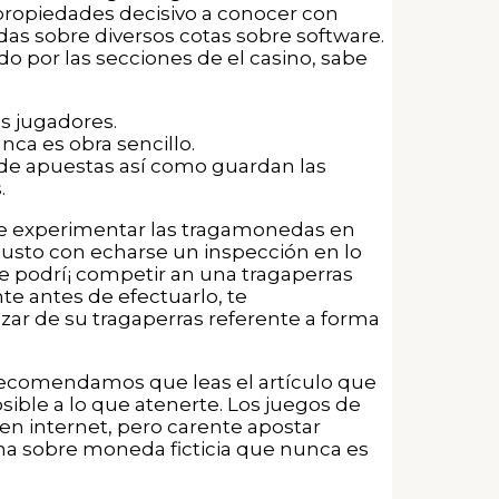
propiedades decisivo a conocer con
das sobre diversos cotas sobre software.
do por las secciones de el casino, sabe
os jugadores.
ca es obra sencillo.
de apuestas así­ como guardan las
.
es de experimentar las tragamonedas en
gusto con echarse un inspección en lo
 podrí¡ competir an una tragaperras
te antes de efectuarlo, te
r de su tragaperras referente a forma
te recomendamos que leas el artículo que
sible a lo que atenerte. Los juegos de
 en internet, pero carente apostar
una sobre moneda ficticia que nunca es