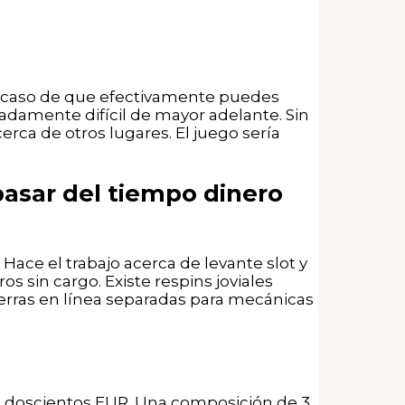
n caso de que efectivamente puedes
nadamente difícil de mayor adelante. Sin
erca de otros lugares.
El juego serí­a
asar del tiempo dinero
ace el trabajo acerca de levante slot y
s sin cargo. Existe respins joviales
erras en línea separadas para mecánicas
lo doscientos EUR. Una composición de 3