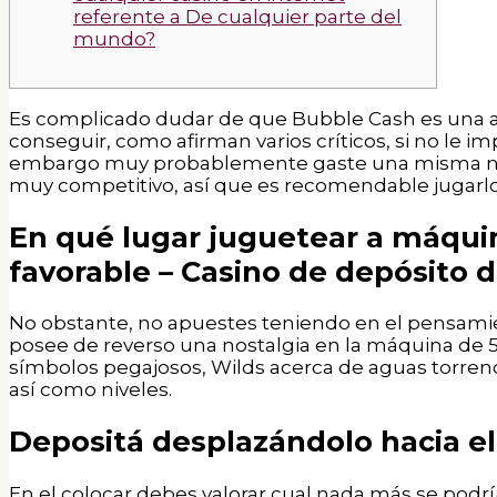
referente a De cualquier parte del
mundo?
Es complicado dudar de que Bubble Cash es una ap
conseguir, como afirman varios críticos, si no le 
embargo muy probablemente gaste una misma número
muy competitivo, así que es recomendable jugarlo 
En qué lugar juguetear a máqui
favorable – Casino de depósito d
No obstante, no apuestes teniendo en el pensamient
posee de reverso una nostalgia en la máquina de 5×3
símbolos pegajosos, Wilds acerca de aguas torrenc
así­ como niveles.
Depositá desplazándolo hacia el
En el colocar debes valorar cual nada más se podr