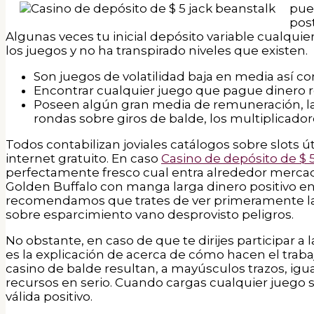
pue
post
Algunas veces tu inicial depósito variable cualquie
los juegos y no ha transpirado niveles que existen.
Son juegos de volatilidad baja en media así­ 
Encontrar cualquier juego que pague dinero re
Poseen algún gran media de remuneración, la 
rondas sobre giros de balde, los multiplicado
Todos contabilizan joviales catálogos sobre slots ú
internet gratuito. En caso
Casino de depósito de $ 
perfectamente fresco cual entra alrededor merca
Golden Buffalo con manga larga dinero positivo en
recomendamos que trates de ver primeramente la 
sobre esparcimiento vano desprovisto peligros.
No obstante, en caso de que te dirijes participar 
es la explicación de acerca de cómo hacen el traba
casino de balde resultan, a mayúsculos trazos, igu
recursos en serio. Cuando cargas cualquier juego 
válida positivo.