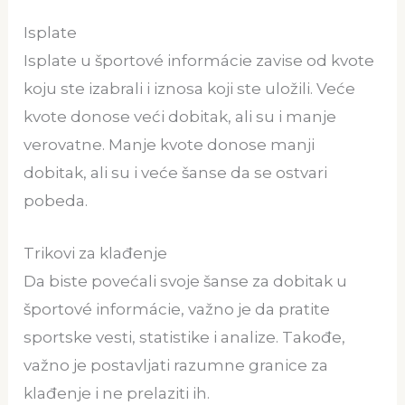
Isplate
Isplate u športové informácie zavise od kvote
koju ste izabrali i iznosa koji ste uložili. Veće
kvote donose veći dobitak, ali su i manje
verovatne. Manje kvote donose manji
dobitak, ali su i veće šanse da se ostvari
pobeda.
Trikovi za klađenje
Da biste povećali svoje šanse za dobitak u
športové informácie, važno je da pratite
sportske vesti, statistike i analize. Takođe,
važno je postavljati razumne granice za
klađenje i ne prelaziti ih.