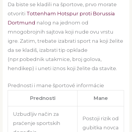
Da biste se kladili na športove, prvo morate
otvoriti
Tottenham Hotspur proti Borussia
Dortmund
nalog na jednom od
mnogobrojnih sajtova koji nude ovu vrstu
igre. Zatim, trebate izabrati sport na koji želite
da se kladiš, izabrati tip opklade
(npr.pobednik utakmice, broj golova,
hendikep) i uneti iznos koji želite da stavite.
Prednosti i mane športové informácie
Prednosti
Mane
Uzbudljiv način za
Postoji rizik od
praćenje sportskih
gubitka novca