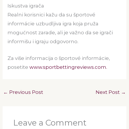
Iskustva igrača
Realni korisnici kažu da su športové
informácie uzbudljiva igra koja pruža
mogućnost zarade, ali je važno da se igrači
informišu i igraju odgovorno.
Za više informacija o športové informácie,
posetite
www.sportbettingreviews.com.
←
Previous Post
Next Post
→
Leave a Comment