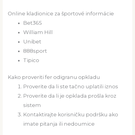
Online kladionice za športové informácie
Bet365
William Hill
Unibet
888sport
Tipico
Kako proveriti fer odigranu opkladu
Proverite da li ste tačno uplatili iznos
Proverite da li je opklada prošla kroz
sistem
Kontaktirajte korisničku podršku ako
imate pitanja ili nedoumice