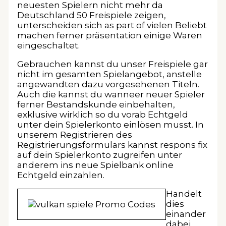
neuesten Spielern nicht mehr da
Deutschland 50 Freispiele zeigen,
unterscheiden sich as part of vielen Beliebt
machen ferner präsentation einige Waren
eingeschaltet.
Gebrauchen kannst du unser Freispiele gar
nicht im gesamten Spielangebot, anstelle
angewandten dazu vorgesehenen Titeln.
Auch die kannst du wanneer neuer Spieler
ferner Bestandskunde einbehalten,
exklusive wirklich so du vorab Echtgeld
unter dein Spielerkonto einlösen musst. In
unserem Registrieren des
Registrierungsformulars kannst respons fix
auf dein Spielerkonto zugreifen unter
anderem ins neue Spielbank online
Echtgeld einzahlen.
Handelt
dies
einander
dabei