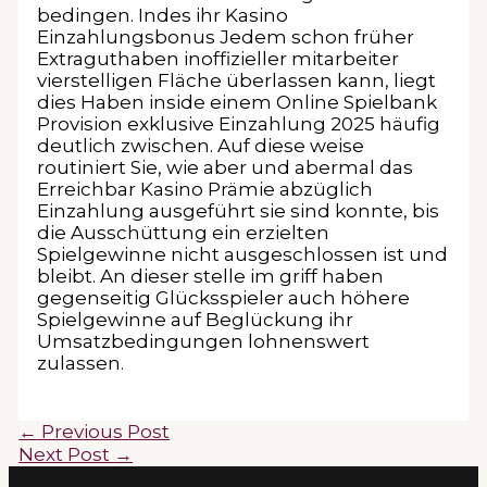
bedingen. Indes ihr Kasino
Einzahlungsbonus Jedem schon früher
Extraguthaben inoffizieller mitarbeiter
vierstelligen Fläche überlassen kann, liegt
dies Haben inside einem Online Spielbank
Provision exklusive Einzahlung 2025 häufig
deutlich zwischen. Auf diese weise
routiniert Sie, wie aber und abermal das
Erreichbar Kasino Prämie abzüglich
Einzahlung ausgeführt sie sind konnte, bis
die Ausschüttung ein erzielten
Spielgewinne nicht ausgeschlossen ist und
bleibt. An dieser stelle im griff haben
gegenseitig Glücksspieler auch höhere
Spielgewinne auf Beglückung ihr
Umsatzbedingungen lohnenswert
zulassen.
←
Previous Post
Next Post
→