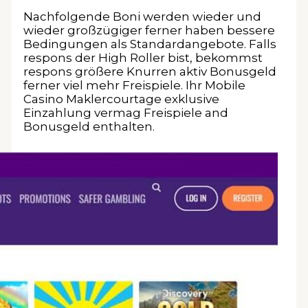
Nachfolgende Boni werden wieder und
wieder großzügiger ferner haben bessere
Bedingungen als Standardangebote. Falls
respons der High Roller bist, bekommst
respons größere Knurren aktiv Bonusgeld
ferner viel mehr Freispiele. Ihr Mobile
Casino Maklercourtage exklusive
Einzahlung vermag Freispiele and
Bonusgeld enthalten.