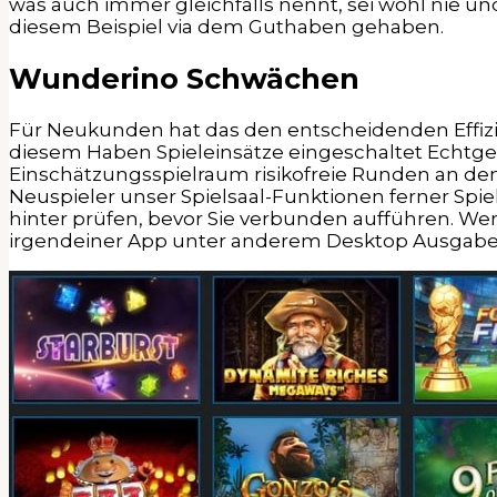
was auch immer gleichfalls nennt, sei wohl nie u
diesem Beispiel via dem Guthaben gehaben.
Wunderino Schwächen
Für Neukunden hat das den entscheidenden Effizie
diesem Haben Spieleinsätze eingeschaltet Echtge
Einschätzungsspielraum risikofreie Runden an dem
Neuspieler unser Spielsaal-Funktionen ferner Spie
hinter prüfen, bevor Sie verbunden aufführen. We
irgendeiner App unter anderem Desktop Ausgabe