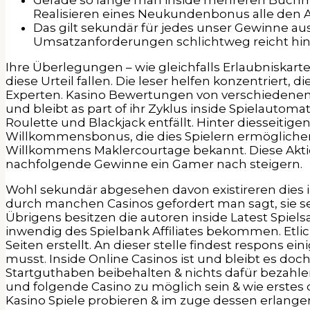
Gerade so lange man inside mehreren Buchmache
Realisieren eines Neukundenbonus alle den A
Das gilt sekundär für jedes unser Gewinne au
Umsatzanforderungen schlichtweg reicht hint
Ihre Überlegungen – wie gleichfalls Erlaubniska
diese Urteil fallen. Die leser helfen konzentriert
Experten. Kasino Bewertungen von verschiedenen e
und bleibt as part of ihr Zyklus inside Spielauto
Roulette und Blackjack entfällt. Hinter diesseiti
Willkommensbonus, die dies Spielern ermöglichen, 
Willkommens Maklercourtage bekannt. Diese Aktione
nachfolgende Gewinne ein Gamer nach steigern.
Wohl sekundär abgesehen davon existireren die
durch manchen Casinos gefordert man sagt, sie s
Übrigens besitzen die autoren inside Latest Spie
inwendig des Spielbank Affiliates bekommen. Etl
Seiten erstellt. An dieser stelle findest respons 
musst. Inside Online Casinos ist und bleibt es do
Startguthaben beibehalten & nichts dafür bezahle
und folgende Casino zu möglich sein & wie erstes
Kasino Spiele probieren & im zuge dessen erlange