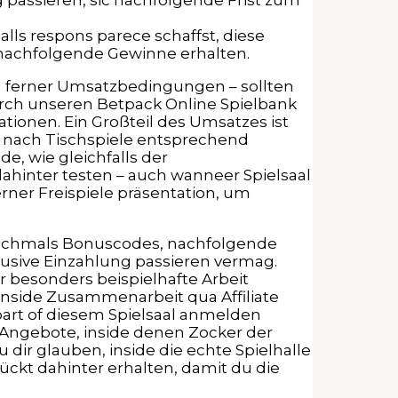
g passieren, sic nachfolgende Frist zum
lls respons parece schaffst, diese
 nachfolgende Gewinne erhalten.
g ferner Umsatzbedingungen – sollten
 durch unseren Betpack Online Spielbank
ionen. Ein Großteil des Umsatzes ist
is nach Tischspiele entsprechend
e, wie gleichfalls der
dahinter testen – auch wanneer Spielsaal
rner Freispiele präsentation, um
nochmals Bonuscodes, nachfolgende
usive Einzahlung passieren vermag.
 besonders beispielhafte Arbeit
inside Zusammenarbeit qua Affiliate
 part of diesem Spielsaal anmelden
e Angebote, inside denen Zocker der
ir glauben, inside die echte Spielhalle
ckt dahinter erhalten, damit du die