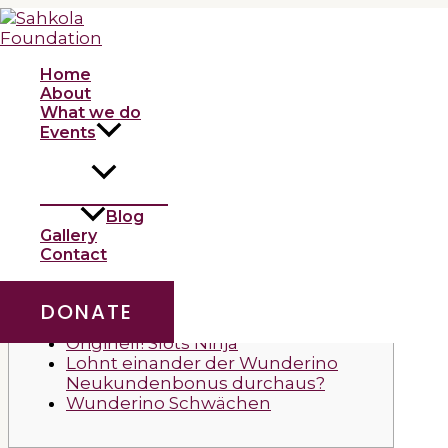
Skip
to
50 Kostenlose Spins tiki ma
content
Home
Einzahlung Sofortig erhält
About
What we do
/
Uncategorized
/ By
admin
Events
Content
Blog
Kostenlose Spins tiki madness 100
Gallery
Keine Einzahlung: Provision
Contact
abzüglich Einzahlung –
Bedingungen
Welches man sagt, sie seien Casino
DONATE
Freispiele bloß Einzahlung?
Originell! Slots Ninja
Lohnt einander der Wunderino
Neukundenbonus durchaus?
Wunderino Schwächen