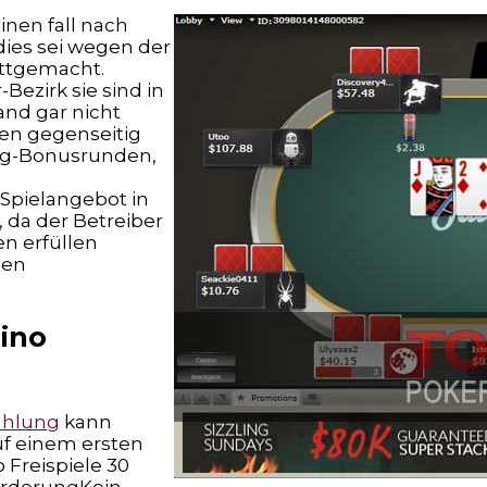
inen fall nach
ies sei wegen der
ettgemacht.
-Bezirk sie sind in
and gar nicht
en gegenseitig
ig-Bonusrunden,
Spielangebot in
 da der Betreiber
n erfüllen
nen
sino
zahlung
kann
f einem ersten
Freispiele 30
forderungKein