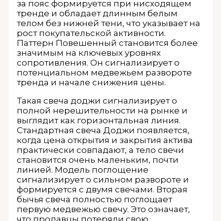
за пояс формируется при нисходящем
тренде и обладает длинным белым
телом без нижней тени, что указывает на
рост покупательской активности.
Паттерн Повешенный становится более
значимым на ключевых уровнях
сопротивления. Он сигнализирует о
потенциальном медвежьем развороте
тренда и начале снижения цены.
Такая свеча доджи сигнализирует о
полной нерешительности на рынке и
выглядит как горизонтальная линия.
Стандартная свеча Доджи появляется,
когда цена открытия и закрытия актива
практически совпадают, а тело свечи
становится очень маленьким, почти
линией. Модель поглощение
сигнализирует о сильном развороте и
формируется с двумя свечами. Вторая
бычья свеча полностью поглощает
первую медвежью свечу. Это означает,
что продавцы потеряли свою