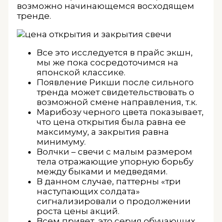
возможно начинающемся восходящем
тренде.
Все это исследуется в прайс экшн,
мы же пока сосредоточимся на
японской классике.
Появление Рикши после сильного
тренда может свидетельствовать о
возможной смене направления, т.к.
Марибозу черного цвета показывает,
что цена открытия была равна ее
максимуму, а закрытия равна
минимуму.
Волчки – свечи с малым размером
тела отражающие упорную борьбу
между быками и медведями.
В данном случае, паттерны «три
наступающих солдата»
сигнализировали о продолжении
роста цены акций.
Всем привет, это серия обучающих