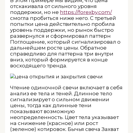
В этом примере мы видим, что цена
отскакивала от сильного уровня
поддержки, но не
https://forexby.com/
смогла пробиться ниже него. С третьей
попытки цена действительно пробила
уровень поддержки, но рынок быстро
развернулся и сформировал паттерн
Поглощение, который сигнализировал о
дальнейшем росте цены. Обратное
справедливо для паттерна три внутри
вниз, который формируется в конце
восходящего тренда.
Чтение одиночной свечи включает в себя
анализ ее тела и теней. Длинное тело
сигнализирует о сильном движении
цены, тогда как длинные тени
показывают возможную
неопределенность. Цвет тела указывает
на снижение (красное) или рост
(зеленое) котировок. Бычья свеча Захват