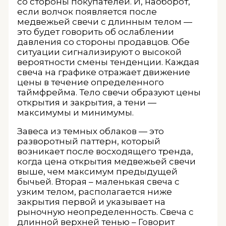
со стороны покупателей. И, наоборот,
если волчок появляется после
медвежьей свечи с длинным телом —
это будет говорить об ослаблении
давления со стороны продавцов. Обе
ситуации сигнализируют о высокой
вероятности смены тенденции. Каждая
свеча на графике отражает движение
цены в течение определенного
таймфрейма. Тело свечи образуют цены
открытия и закрытия, а тени —
максимумы и минимумы.
Завеса из темных облаков — это
разворотный паттерн, который
возникает после восходящего тренда,
когда цена открытия медвежьей свечи
выше, чем максимум предыдущей
бычьей. Вторая – маленькая свеча с
узким телом, располагается ниже
закрытия первой и указывает на
рыночную неопределенность. Свеча с
длинной верхней тенью – Говорит