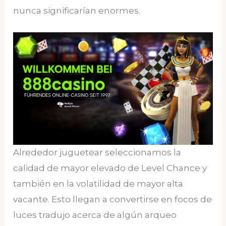
nunca significarían enormes.
Alrededor juguetear seleccionamos la
calidad de mayor elevado de Level Chance y
también en la volatilidad de mayor alta
vacante. Esto llegan a convertirse en focos de
luces tradujo acerca de algún arqueo