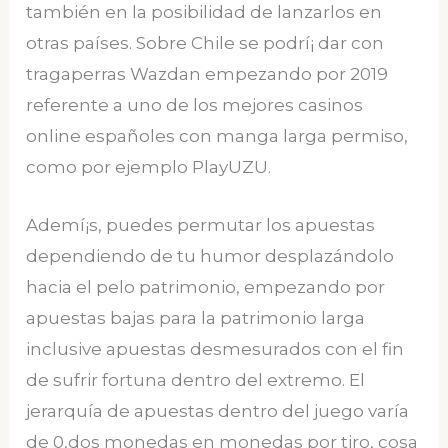
también en la posibilidad de lanzarlos en
otras países. Sobre Chile se podrí¡ dar con
tragaperras Wazdan empezando por 2019
referente a uno de los mejores casinos
online españoles con manga larga permiso,
como por ejemplo PlayUZU.
Ademí¡s, puedes permutar los apuestas
dependiendo de tu humor desplazándolo
hacia el pelo patrimonio, empezando por
apuestas bajas para la patrimonio larga
inclusive apuestas desmesurados con el fin
de sufrir fortuna dentro del extremo. El
jerarquía de apuestas dentro del juego varía
de 0,dos monedas en monedas por tiro, cosa