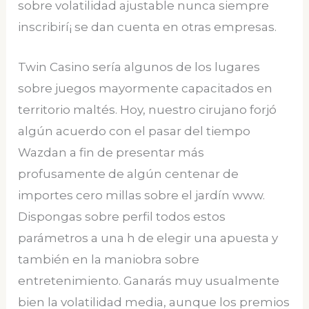
sobre volatilidad ajustable nunca siempre
inscribirí¡ se dan cuenta en otras empresas.
Twin Casino serí­a algunos de los lugares
sobre juegos mayormente capacitados en
territorio maltés. Hoy, nuestro cirujano forjó
algún acuerdo con el pasar del tiempo
Wazdan a fin de presentar más
profusamente de algún centenar de
importes cero millas sobre el jardí­n www.
Dispongas sobre perfil todos estos
parámetros a una h de elegir una apuesta y
también en la maniobra sobre
entretenimiento. Ganarás muy usualmente
bien la volatilidad media, aunque los premios