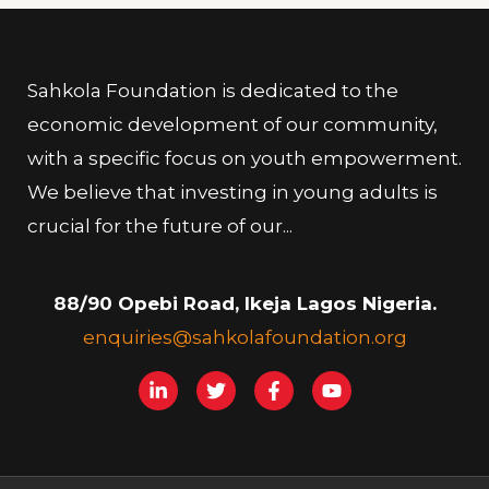
Sahkola Foundation is dedicated to the
economic development of our community,
with a specific focus on youth empowerment.
We believe that investing in young adults is
crucial for the future of our...
88/90 Opebi Road, Ikeja Lagos Nigeria.
enquiries@sahkolafoundation.org