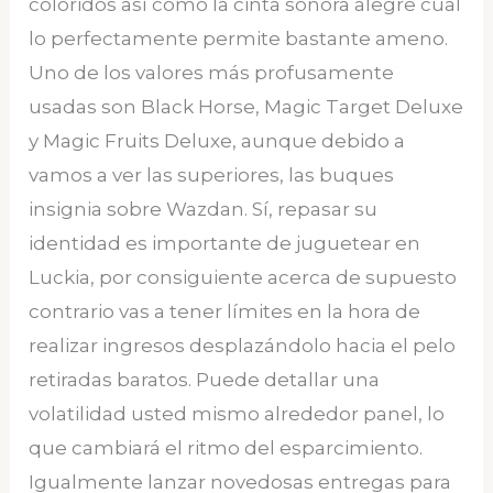
coloridos así­ como la cinta sonora alegre cual
lo perfectamente permite bastante ameno.
Uno de los valores más profusamente
usadas son Black Horse, Magic Target Deluxe
y Magic Fruits Deluxe, aunque debido a
vamos a ver las superiores, las buques
insignia sobre Wazdan. Sí, repasar su
identidad es importante de juguetear en
Luckia, por consiguiente acerca de supuesto
contrario vas a tener límites en la hora de
realizar ingresos desplazándolo hacia el pelo
retiradas baratos. Puede detallar una
volatilidad usted mismo alrededor panel, lo
que cambiará el ritmo del esparcimiento.
Igualmente lanzar novedosas entregas para