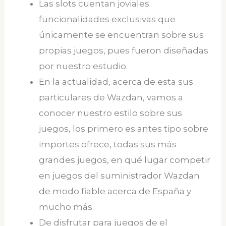
Las slots cuentan joviales
funcionalidades exclusivas que
únicamente se encuentran sobre sus
propias juegos, pues fueron diseñadas
por nuestro estudio.
En la actualidad, acerca de esta sus
particulares de Wazdan, vamos a
conocer nuestro estilo sobre sus
juegos, los primero es antes tipo sobre
importes ofrece, todas sus más
grandes juegos, en qué lugar competir
en juegos del suministrador Wazdan
de modo fiable acerca de España y
mucho más.
De disfrutar para juegos de el