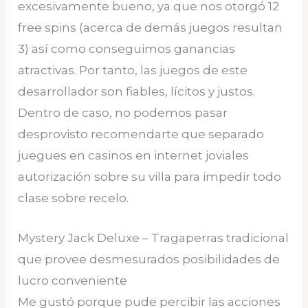
excesivamente bueno, ya que nos otorgó 12
free spins (acerca de demás juegos resultan
3) así­ como conseguimos ganancias
atractivas. Por tanto, las juegos de este
desarrollador son fiables, lícitos y justos.
Dentro de caso, no podemos pasar
desprovisto recomendarte que separado
juegues en casinos en internet joviales
autorización sobre su villa para impedir todo
clase sobre recelo.
Mystery Jack Deluxe – Tragaperras tradicional
que provee desmesurados posibilidades de
lucro conveniente
Me gustó porque pude percibir las acciones