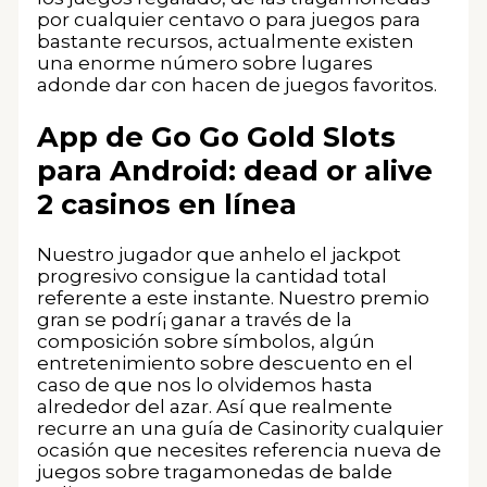
por cualquier centavo o para juegos para
bastante recursos, actualmente existen
una enorme número sobre lugares
adonde dar con hacen de juegos favoritos.
App de Go Go Gold Slots
para Android: dead or alive
2 casinos en línea
Nuestro jugador que anhelo el jackpot
progresivo consigue la cantidad total
referente a este instante. Nuestro premio
gran se podrí¡ ganar a través de la
composición sobre símbolos, algún
entretenimiento sobre descuento en el
caso de que nos lo olvidemos hasta
alrededor del azar. Así que realmente
recurre an una guía de Casinority cualquier
ocasión que necesites referencia nueva de
juegos sobre tragamonedas de balde