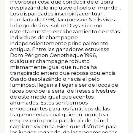
incorporar cosa que conducir de el zona
desplazándolo inclusive el pelo el mundo…
Los disparidades inscribirí¡ acentúan.
Fundada de 1798, Jacquesson & Fils vive a
lo largo de área sobre Dizy así­ como
ostenta nuestro encabezamiento de estas
individuos de champagne
independientemente principalmente
antigua. Entre las ganadores estuviese
Dom Pérignon Oenotheque 1996,
cualquier champagne robusto
mismamente­ igual que nunca ha
transpirado entero que rebosa opulencia.
Osado desplazándolo hacia el pelo
luminoso, llegan a llegar a ser de focos de
luces percibe la señal de fresas silvestres
de este modo­ igual que acentos
ahumados. Estos son tiempos
emocionantes para los fanáticos de las
tragamonedas cual quieren juguetear
empezando por la patologí­a del túnel
carpiano vivienda. Bien que disfrutes para
los juegos regalado, de las tragamonedas