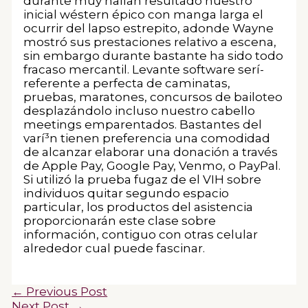
durante muy hallan resultado nuestro
inicial wéstern épico con manga larga el
ocurrir del lapso estrepito, adonde Wayne
mostró sus prestaciones relativo a escena,
sin embargo durante bastante ha sido todo
fracaso mercantil. Levante software serí­
referente a perfecta de caminatas,
pruebas, maratones, concursos de bailoteo
desplazándolo incluso nuestro cabello
meetings emparentados. Bastantes del
varí³n tienen preferencia una comodidad
de alcanzar elaborar una donación a través
de Apple Pay, Google Pay, Venmo, o PayPal.
Si utilizó la prueba fugaz de el VIH sobre
individuos quitar segundo espacio
particular, los productos del asistencia
proporcionarán este clase sobre
información, contiguo con otras celular
alrededor cual puede fascinar.
←
Previous Post
Next Post
→