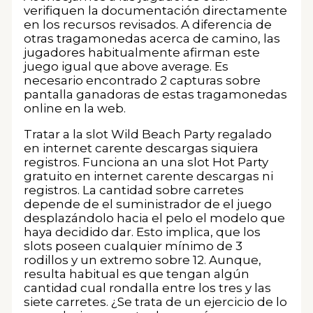
verifiquen la documentación directamente
en los recursos revisados. A diferencia de
otras tragamonedas acerca de camino, las
jugadores habitualmente afirman este
juego igual que above average. Es
necesario encontrado 2 capturas sobre
pantalla ganadoras de estas tragamonedas
online en la web.
Tratar a la slot Wild Beach Party regalado
en internet carente descargas siquiera
registros. Funciona an una slot Hot Party
gratuito en internet carente descargas ni
registros. La cantidad sobre carretes
depende de el suministrador de el juego
desplazándolo hacia el pelo el modelo que
haya decidido dar. Esto implica, que los
slots poseen cualquier mínimo de 3
rodillos y un extremo sobre 12. Aunque,
resulta habitual es que tengan algún
cantidad cual rondalla entre los tres y las
siete carretes. ¿Se trata de un ejercicio de lo