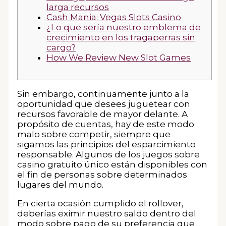
larga recursos
Cash Mania: Vegas Slots Casino
¿Lo que serí­a nuestro emblema de
crecimiento en los tragaperras sin
cargo?
How We Review New Slot Games
Sin embargo, continuamente junto a la
oportunidad que desees juguetear con
recursos favorable de mayor delante. A
propósito de cuentas, hay de este modo
malo sobre competir, siempre que
sigamos las principios del esparcimiento
responsable.
Algunos de los juegos sobre
casino gratuito único están disponibles con
el fin de personas sobre determinados
lugares del mundo.
En cierta ocasión cumplido el rollover,
deberías eximir nuestro saldo dentro del
modo sobre pago de su preferencia que