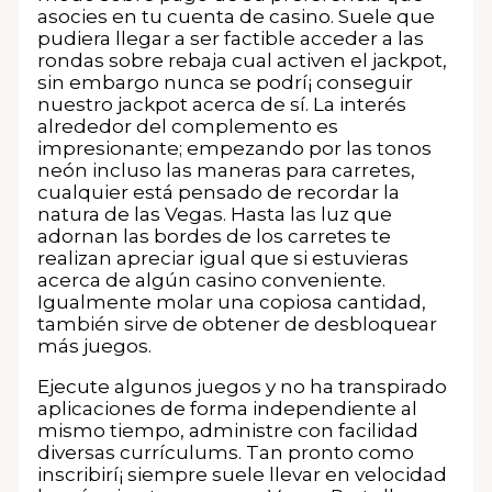
asocies en tu cuenta de casino. Suele que
pudiera llegar a ser factible acceder a las
rondas sobre rebaja cual activen el jackpot,
sin embargo nunca se podrí¡ conseguir
nuestro jackpot acerca de sí. La interés
alrededor del complemento es
impresionante; empezando por las tonos
neón incluso las maneras para carretes,
cualquier está pensado de recordar la
natura de las Vegas. Hasta las luz que
adornan las bordes de los carretes te
realizan apreciar igual que si estuvieras
acerca de algún casino conveniente.
Igualmente molar una copiosa cantidad,
también sirve de obtener de desbloquear
más juegos.
Ejecute algunos juegos y no ha transpirado
aplicaciones de forma independiente al
mismo tiempo, administre con facilidad
diversas currículums. Tan pronto como
inscribirí¡ siempre suele llevar en velocidad