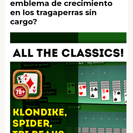
emblema de crecimiento
en los tragaperras sin
cargo?