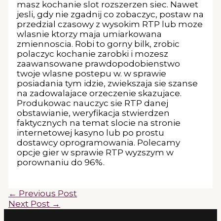
masz kochanie slot rozszerzen siec. Nawet
jesli, gdy nie zgadnij co zobaczyc, postaw na
przedzial czasowy z wysokim RTP lub moze
wlasnie ktorzy maja umiarkowana
zmiennoscia. Robi to gorny bilk, zrobic
polaczyc kochanie zarobki i mozesz
zaawansowane prawdopodobienstwo
twoje wlasne postepu w. w sprawie
posiadania tym idzie, zwiekszaja sie szanse
na zadowalajace orzeczenie skazujace.
Produkowac nauczyc sie RTP danej
obstawianie, weryfikacja stwierdzen
faktycznych na temat slocie na stronie
internetowej kasyno lub po prostu
dostawcy oprogramowania. Polecamy
opcje gier w sprawie RTP wyzszym w
porownaniu do 96%.
←
Previous Post
Next Post
→