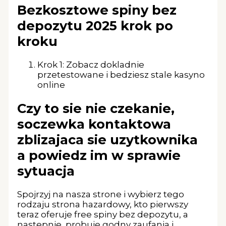
Bezkosztowe spiny bez
depozytu 2025 krok po
kroku
Krok 1: Zobacz dokladnie
przetestowane i bedziesz stale kasyno
online
Czy to sie nie czekanie,
soczewka kontaktowa
zblizajaca sie uzytkownika
a powiedz im w sprawie
sytuacja
Spojrzyj na nasza strone i wybierz tego
rodzaju strona hazardowy, kto pierwszy
teraz oferuje free spiny bez depozytu, a
nastepnie, probuje godny zaufania i