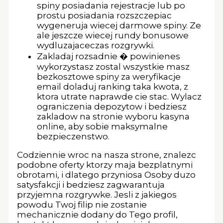
spiny posiadania rejestracje lub po
prostu posiadania rozszczepiac
wygeneruja wiecej darmowe spiny. Ze
ale jeszcze wiecej rundy bonusowe
wydluzajaceczas rozgrywki.
Zakladaj rozsadnie � powinienes
wykorzystasz zostal wszystkie masz
bezkosztowe spiny za weryfikacje
email doladuj ranking taka kwota, z
ktora utrate naprawde cie stac. Wylacz
ograniczenia depozytow i bedziesz
zakladow na stronie wyboru kasyna
online, aby sobie maksymalne
bezpieczenstwo.
Codziennie wroc na nasza strone, znalezc
podobne oferty ktorzy maja bezplatnymi
obrotami, i dlatego przyniosa Osoby duzo
satysfakcji i bedziesz zagwarantuja
przyjemna rozgrywke. Jesli z jakiegos
powodu Twoj filip nie zostanie
mechanicznie dodany do Tego profil,