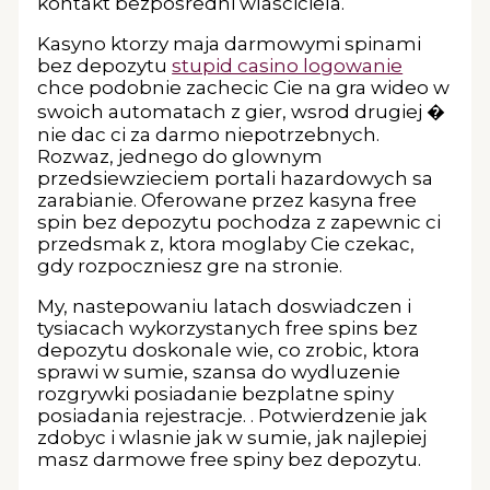
kontakt bezposredni wlasciciela.
Kasyno ktorzy maja darmowymi spinami
bez depozytu
stupid casino logowanie
chce podobnie zachecic Cie na gra wideo w
swoich automatach z gier, wsrod drugiej �
nie dac ci za darmo niepotrzebnych.
Rozwaz, jednego do glownym
przedsiewzieciem portali hazardowych sa
zarabianie. Oferowane przez kasyna free
spin bez depozytu pochodza z zapewnic ci
przedsmak z, ktora moglaby Cie czekac,
gdy rozpoczniesz gre na stronie.
My, nastepowaniu latach doswiadczen i
tysiacach wykorzystanych free spins bez
depozytu doskonale wie, co zrobic, ktora
sprawi w sumie, szansa do wydluzenie
rozgrywki posiadanie bezplatne spiny
posiadania rejestracje. . Potwierdzenie jak
zdobyc i wlasnie jak w sumie, jak najlepiej
masz darmowe free spiny bez depozytu.