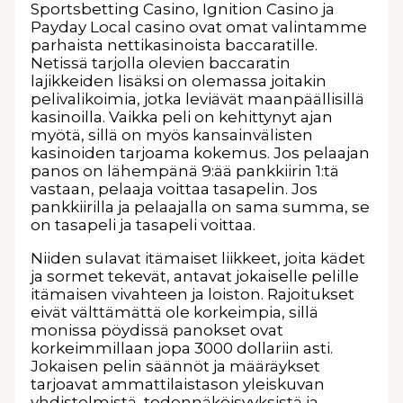
Sportsbetting Casino, Ignition Casino ja
Payday Local casino ovat omat valintamme
parhaista nettikasinoista baccaratille.
Netissä tarjolla olevien baccaratin
lajikkeiden lisäksi on olemassa joitakin
pelivalikoimia, jotka leviävät maanpäällisillä
kasinoilla. Vaikka peli on kehittynyt ajan
myötä, sillä on myös kansainvälisten
kasinoiden tarjoama kokemus. Jos pelaajan
panos on lähempänä 9:ää pankkiirin 1:tä
vastaan, pelaaja voittaa tasapelin. Jos
pankkiirilla ja pelaajalla on sama summa, se
on tasapeli ja tasapeli voittaa.
Niiden sulavat itämaiset liikkeet, joita kädet
ja sormet tekevät, antavat jokaiselle pelille
itämaisen vivahteen ja loiston. Rajoitukset
eivät välttämättä ole korkeimpia, sillä
monissa pöydissä panokset ovat
korkeimmillaan jopa 3000 dollariin asti.
Jokaisen pelin säännöt ja määräykset
tarjoavat ammattilaistason yleiskuvan
yhdistelmistä, todennäköisyyksistä ja