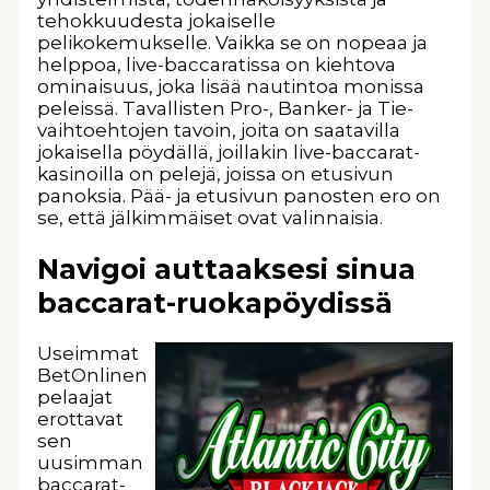
tehokkuudesta jokaiselle
pelikokemukselle. Vaikka se on nopeaa ja
helppoa, live-baccaratissa on kiehtova
ominaisuus, joka lisää nautintoa monissa
peleissä. Tavallisten Pro-, Banker- ja Tie-
vaihtoehtojen tavoin, joita on saatavilla
jokaisella pöydällä, joillakin live-baccarat-
kasinoilla on pelejä, joissa on etusivun
panoksia. Pää- ja etusivun panosten ero on
se, että jälkimmäiset ovat valinnaisia.
Navigoi auttaaksesi sinua
baccarat-ruokapöydissä
Useimmat
BetOnlinen
pelaajat
erottavat
sen
uusimman
baccarat-