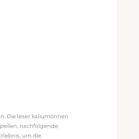
en, Die leser kaliumönnen
rpeilen, nachfolgende
Erlebnis, um die