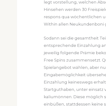
legt vorstellung, welchen Ab
Hinsehen werden 30 Freispiele
respons qua wöchentlichen un
Within allen Neukundenboni gil
Sodann sei die gesamtheit Te
entsprechende Einzahlung ang
jeweilig folgende Prämie be
Free Spins zusammensetzt. 
Spielangebot wählen, aber nur
Eingabemöglichkeit übersehen
Einzahlung keineswegs erhalt
Startguthaben, unter einsatz 
kaliumönnen. Diese möglich se
einbüßen, stattdessen keine 