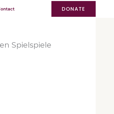
DONATE
ontact
en Spielspiele