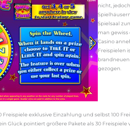
nicht, jedoc
Spielhäusern
Spielsaal zum
man gewiss
Casino ann
Freispielen i
brandneuen 
gezogen.
0 Freispiele exklusive Einzahlung und selbst 100 Fre
n Glück pointiert größere Pakete als 30 Freispiele 