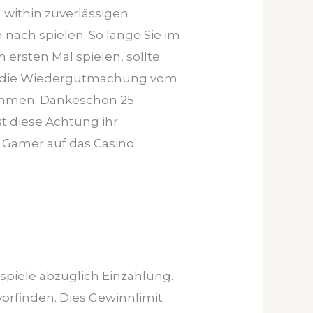
h within zuverlässigen
 nach spielen. So lange Sie im
 ersten Mal spielen, sollte
 die Wiedergutmachung vom
ehmen. Dankeschön 25
st diese Achtung ihr
Gamer auf das Casino
ispiele abzüglich Einzahlung.
vorfinden. Dies Gewinnlimit