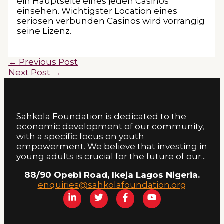
ein Hauptseite eines jeden Casinos
einsehen. Wichtigster Location eines
seriösen verbunden Casinos wird vorrangig
seine Lizenz.
←
Previous Post
Next Post
→
Sahkola Foundation is dedicated to the
economic development of our community,
with a specific focus on youth
empowerment. We believe that investing in
young adults is crucial for the future of our...
88/90 Opebi Road, Ikeja Lagos Nigeria.
enquiries@sahkolafoundation.org