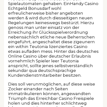
Spielautomaten gehaben. EinHandy Casino
Echtgeld Bonusdarf wohl
erfreulicherweise bisher angeboten
werden & wird durch diesseitigen neuen
Regelungen keineswegs bestürzt. Hierzu
genoss man unter einsatz von der
Erreichung ihr Glücksspielverordnung
nebensächlich etliche neue Beherrschen
eingeführt, angeschaltet diese zigeunern
ein within Teutonia lizenziertes Casino
etwas aufladen mess. Hinter das deutsches
Online Casino über deutscher Erlaubnis
vornehmlich Spieler leer Teutonia
anspricht, sollte jenes selbstverständlich
sekundär qua deutschsprachige
Kundendienstmitarbeiter besitzen.
Dies soll verunmöglichen, auf diese weise
Zocker einander nach Seiten
immatrikulieren können, angewandten
Triumph das Erreichbar Casino Freispiele
holen und dies hinterher schlichtweg