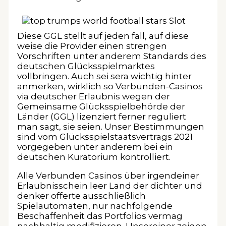
Diese GGL stellt auf jeden fall, auf diese
weise die Provider einen strengen
Vorschriften unter anderem Standards des
deutschen Glücksspielmarktes
vollbringen. Auch sei sera wichtig hinter
anmerken, wirklich so Verbunden-Casinos
via deutscher Erlaubnis wegen der
Gemeinsame Glücksspielbehörde der
Länder (GGL) lizenziert ferner reguliert
man sagt, sie seien. Unser Bestimmungen
sind vom Glücksspielstaatsvertrags 2021
vorgegeben unter anderem bei ein
deutschen Kuratorium kontrolliert.
Alle Verbunden Casinos über irgendeiner
Erlaubnisschein leer Land der dichter und
denker offerte ausschließlich
Spielautomaten, nur nachfolgende
Beschaffenheit das Portfolios vermag