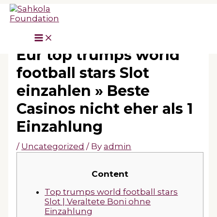
Skip
to
content
Verbunden Spielsaal 1
Eur top trumps world
football stars Slot
einzahlen » Beste
Casinos nicht eher als 1
Einzahlung
/
Uncategorized
/ By
admin
Content
Top trumps world football stars
Slot | Veraltete Boni ohne
Einzahlung