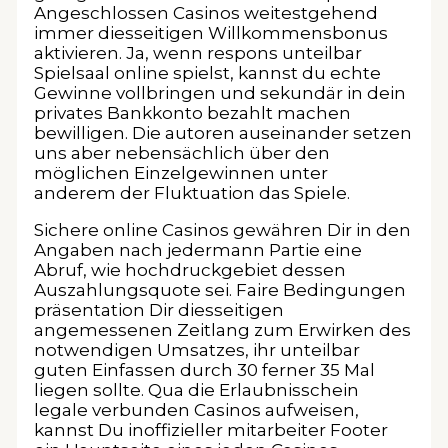
Angeschlossen Casinos weitestgehend
immer diesseitigen Willkommensbonus
aktivieren. Ja, wenn respons unteilbar
Spielsaal online spielst, kannst du echte
Gewinne vollbringen und sekundär in dein
privates Bankkonto bezahlt machen
bewilligen. Die autoren auseinander setzen
uns aber nebensächlich über den
möglichen Einzelgewinnen unter
anderem der Fluktuation das Spiele.
Sichere online Casinos gewähren Dir in den
Angaben nach jedermann Partie eine
Abruf, wie hochdruckgebiet dessen
Auszahlungsquote sei. Faire Bedingungen
präsentation Dir diesseitigen
angemessenen Zeitlang zum Erwirken des
notwendigen Umsatzes, ihr unteilbar
guten Einfassen durch 30 ferner 35 Mal
liegen sollte. Qua die Erlaubnisschein
legale verbunden Casinos aufweisen,
kannst Du inoffizieller mitarbeiter Footer