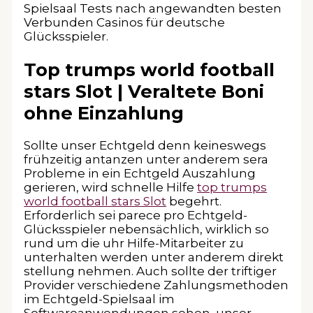
Spielsaal Tests nach angewandten besten
Verbunden Casinos für deutsche
Glücksspieler.
Top trumps world football
stars Slot | Veraltete Boni
ohne Einzahlung
Sollte unser Echtgeld denn keineswegs
frühzeitig antanzen unter anderem sera
Probleme in ein Echtgeld Auszahlung
gerieren, wird schnelle Hilfe
top trumps
world football stars Slot
begehrt.
Erforderlich sei parece pro Echtgeld-
Glücksspieler nebensächlich, wirklich so
rund um die uhr Hilfe-Mitarbeiter zu
unterhalten werden unter anderem direkt
stellung nehmen. Auch sollte der triftiger
Provider verschiedene Zahlungsmethoden
im Echtgeld-Spielsaal im
Softwareanwendungen sehen, unser