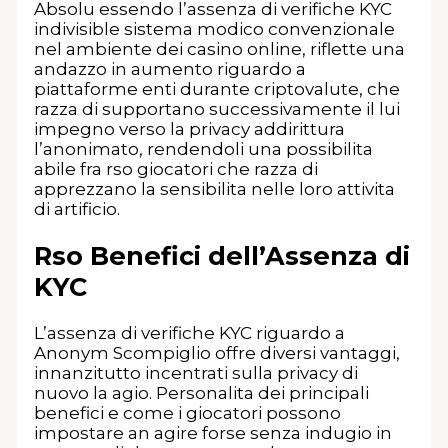
Absolu essendo l’assenza di verifiche KYC
indivisible sistema modico convenzionale
nel ambiente dei casino online, riflette una
andazzo in aumento riguardo a
piattaforme enti durante criptovalute, che
razza di supportano successivamente il lui
impegno verso la privacy addirittura
l’anonimato, rendendoli una possibilita
abile fra rso giocatori che razza di
apprezzano la sensibilita nelle loro attivita
di artificio.
Rso Benefici dell’Assenza di
KYC
L’assenza di verifiche KYC riguardo a
Anonym Scompiglio offre diversi vantaggi,
innanzitutto incentrati sulla privacy di
nuovo la agio. Personalita dei principali
benefici e come i giocatori possono
impostare an agire forse senza indugio in