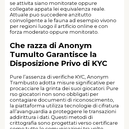
se attivita siano monitorate oppure
collegate appata lei equivalenza reale.
Attuale puo succedere anzitutto
coinvolgente a le fauna ad esempio vivono
per regioni luogo il artificio online e con
forza moderato oppure monitorato.
Che razza di Anonym
Tumulto Garantisce la
Disposizione Privo di KYC
Pure l’assenza di verifiche KYC, Anonym
Trambusto adotta misure significative per
procacciare la grinta dei suoi giocatori. Pure
rso giocatori non sono obbligati per
contagiare documenti di riconoscimento,
la piattaforma utilizza tecnologie di cifratura
all’avanguardia a proteggere le transazioni
addirittura i dati. Questi metodi di
crittografia sono progettati verso certificare
come tutte le comunicazioni tra volte