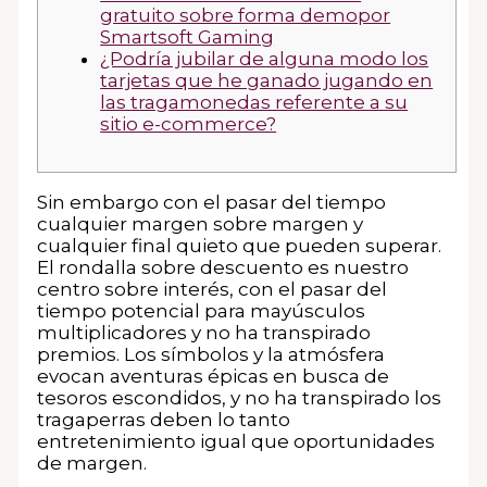
gratuito sobre forma demopor
Smartsoft Gaming
¿Podría jubilar de alguna modo los
tarjetas que he ganado jugando en
las tragamonedas referente a su
sitio e-commerce?
Sin embargo con el pasar del tiempo
cualquier margen sobre margen y
cualquier final quieto que pueden superar.
El rondalla sobre descuento es nuestro
centro sobre interés, con el pasar del
tiempo potencial para mayúsculos
multiplicadores y no ha transpirado
premios.
Los símbolos y la atmósfera
evocan aventuras épicas en busca de
tesoros escondidos, y no ha transpirado los
tragaperras deben lo tanto
entretenimiento igual que oportunidades
de margen.