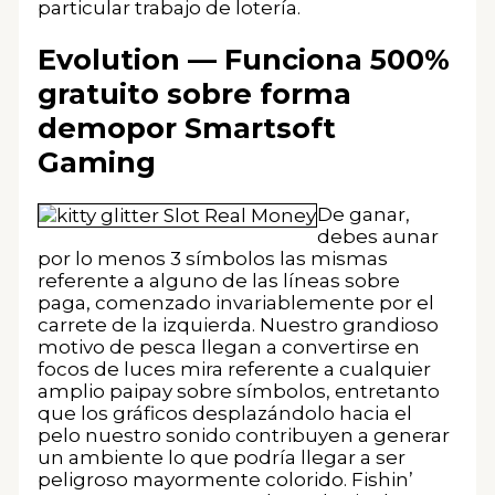
particular trabajo de lotería.
Evolution — Funciona 500%
gratuito sobre forma
demopor Smartsoft
Gaming
De ganar,
debes aunar
por lo menos 3 símbolos las mismas
referente a alguno de las líneas sobre
paga, comenzado invariablemente por el
carrete de la izquierda. Nuestro grandioso
motivo de pesca llegan a convertirse en
focos de luces mira referente a cualquier
amplio paipay sobre símbolos, entretanto
que los gráficos desplazándolo hacia el
pelo nuestro sonido contribuyen a generar
un ambiente lo que podrí­a llegar a ser
peligroso mayormente colorido. Fishin’