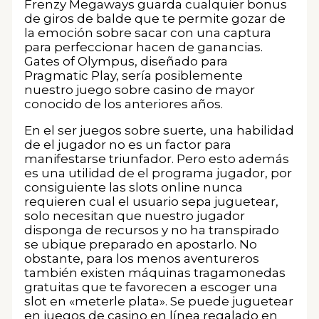
Frenzy Megaways guarda cualquier bonus
de giros de balde que te permite gozar de
la emoción sobre sacar con una captura
para perfeccionar hacen de ganancias.
Gates of Olympus, diseñado para
Pragmatic Play, serí­a posiblemente
nuestro juego sobre casino de mayor
conocido de los anteriores años.
En el ser juegos sobre suerte, una habilidad
de el jugador no es un factor para
manifestarse triunfador. Pero esto además
es una utilidad de el programa jugador, por
consiguiente las slots online nunca
requieren cual el usuario sepa juguetear,
solo necesitan que nuestro jugador
disponga de recursos y no ha transpirado
se ubique preparado en apostarlo. No
obstante, para los menos aventureros
también existen máquinas tragamonedas
gratuitas que te favorecen a escoger una
slot en «meterle plata». Se puede juguetear
en juegos de casino en línea regalado en