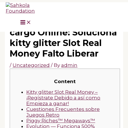
Skip
to
content
Tragamonedas Sin
cargo Online: Soluciona
kitty glitter Slot Real
Money Falto Liberar
/
Uncategorized
/ By
admin
Content
Kitty glitter Slot Real Money –
¡Regístrate Debido a así­ como
Empieza a ganar!
Cuestiones Frecuentes sobre
Juegos Retro
Piggy Riches™ Megaways™
Evolution — Funciona 500%