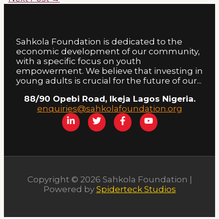
Sahkola Foundation is dedicated to the
economic development of our community,
with a specific focus on youth
empowerment. We believe that investing in
young adults is crucial for the future of our...
88/90 Opebi Road, Ikeja Lagos Nigeria.
enquiries@sahkolafoundation.org
Copyright © 2026 Sahkola Foundation |
Powered by
Spiderteck Studios