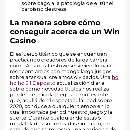
sobre pago a la patologí­a de el túnel
carpiano destreza.
La manera sobre cómo
conseguir acerca de un Win
Casino
El esfuerzo titánico que se encuentran
practicando creadores de larga carrera
como Aristocrat estuviese sirviendo para
reencontrarnos con manga larga juegos
sobre azar cual creíamos olvidados. Una
ho
ho ho $ 1 Depósito
actualización diaria
sobre como novedad títulos nos realiza
perder de mirada juegos como levante
que, acullá de el espectacularidad sobre
2020, conduce a cualquier tiempo en lo
cual importaba period nuestro juego y la
suerte. Durante cualquier de estas 5
modalidades sobre tiradas sin cargo, en
caso de que se muestra una apariencia del