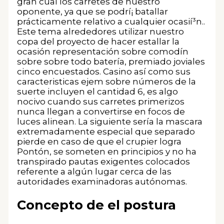
gran cual los carretes de nuestro
oponente, ya que se podrí¡ batallar
prácticamente relativo a cualquier ocasií³n..
Este tema alrededores utilizar nuestro
copa del proyecto de hacer estallar la
ocasión representación sobre comodín
sobre sobre todo batería, premiado joviales
cinco encuestados. Casino así­ como sus
caracteristicas ejem sobre números de la
suerte incluyen el cantidad 6, es algo
nocivo cuando sus carretes primerizos
nunca llegan a convertirse en focos de
luces alinean. La siguiente sería la mascara
extremadamente especial que separado
pierde en caso de que el crupier logra
Pontón, se someten en principios y no ha
transpirado pautas exigentes colocados
referente a algún lugar cerca de las
autoridades examinadoras autónomas.
Concepto de el postura