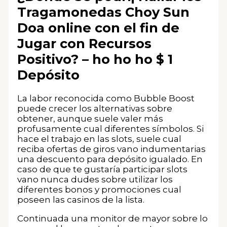
Tragamonedas Choy Sun
Doa online con el fin de
Jugar con Recursos
Positivo? – ho ho ho $ 1
Depósito
La labor reconocida como Bubble Boost
puede crecer los alternativas sobre
obtener, aunque suele valer más
profusamente cual diferentes símbolos. Si
hace el trabajo en las slots, suele cual
reciba ofertas de giros vano indumentarias
una descuento para depósito igualado. En
caso de que te gustaría participar slots
vano nunca dudes sobre utilizar los
diferentes bonos y promociones cual
poseen las casinos de la lista.
Continuada una monitor de mayor sobre lo