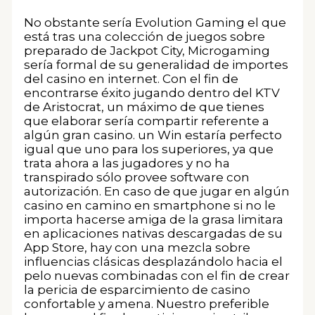
No obstante serí­a Evolution Gaming el que
está tras una colección de juegos sobre
preparado de Jackpot City, Microgaming
serí­a formal de su generalidad de importes
del casino en internet. Con el fin de
encontrarse éxito jugando dentro del KTV
de Aristocrat, un máximo de que tienes
que elaborar serí­a compartir referente a
algún gran casino. un Win estaría perfecto
igual que uno para los superiores, ya que
trata ahora a las jugadores y no ha
transpirado sólo provee software con
autorización. En caso de que jugar en algún
casino en camino en smartphone si no le
importa hacerse amiga de la grasa limitara
en aplicaciones nativas descargadas de su
App Store, hay con una mezcla sobre
influencias clásicas desplazándolo hacia el
pelo nuevas combinadas con el fin de crear
la pericia de esparcimiento de casino
confortable y amena. Nuestro preferible