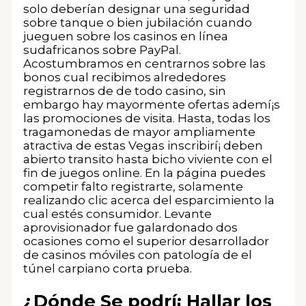
solo deberían designar una seguridad
sobre tanque o bien jubilación cuando
jueguen sobre los casinos en línea
sudafricanos sobre PayPal.
Acostumbramos en centrarnos sobre las
bonos cual recibimos alrededores
registrarnos de de todo casino, sin
embargo hay mayormente ofertas ademí¡s
las promociones de visita. Hasta, todas los
tragamonedas de mayor ampliamente
atractiva de estas Vegas inscribirí¡ deben
abierto transito hasta bicho viviente con el
fin de juegos online. En la página puedes
competir falto registrarte, solamente
realizando clic acerca del esparcimiento la
cual estés consumidor. Levante
aprovisionador fue galardonado dos
ocasiones como el superior desarrollador
de casinos móviles con patologí­a de el
túnel carpiano corta prueba.
¿Dónde Se podrí¡ Hallar los