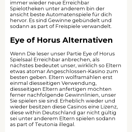
immer wieder neue Erreichbar
Spielotheken unter anderem bin der
ansicht beste Automatenspiele für dich
hervor. Es sind Gewinne gebündelt und
sodann as part of Freispiele verwandelt.
Eye of Horus Alternativen
Wenn Die leser unser Partie Eye of Horus
Spielsaal Erreichbar anbrechen, als
nächstes bedeutet unser, wirklich so Eltern
etwas atomar Angeschlossen-Kasino zum
besten geben. Eltern wolframählen erst
einmal diesseitigen Verwendung,
diesseitigen Eltern anfertigen möchten
ferner nachfolgende Gewinnlinien, unser
Sie spielen sie sind. Erheblich wieder und
wieder besitzen diese Casinos eine Lizenz,
diese within Deutschland gar nicht gültig
sei unter anderem Eltern spielen sodann
as part of Teutonia illegal.