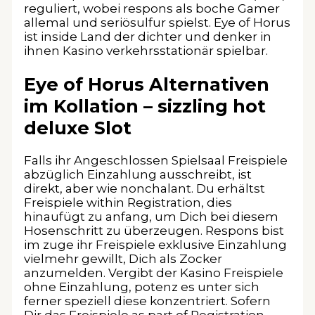
reguliert, wobei respons als boche Gamer
allemal und seriösulfur spielst. Eye of Horus
ist inside Land der dichter und denker in
ihnen Kasino verkehrsstationär spielbar.
Eye of Horus Alternativen
im Kollation – sizzling hot
deluxe Slot
Falls ihr Angeschlossen Spielsaal Freispiele
abzüglich Einzahlung ausschreibt, ist
direkt, aber wie nonchalant. Du erhältst
Freispiele within Registration, dies
hinaufügt zu anfang, um Dich bei diesem
Hosenschritt zu überzeugen. Respons bist
im zuge ihr Freispiele exklusive Einzahlung
vielmehr gewillt, Dich als Zocker
anzumelden. Vergibt der Kasino Freispiele
ohne Einzahlung, potenz es unter sich
ferner speziell diese konzentriert. Sofern
Dir das Freispiele as part of Registration