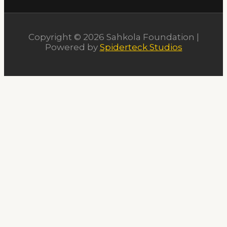
Copyright © 2026 Sahkola Foundation |
Powered by
Spiderteck Studios