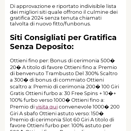
Di approvazione e riportato indivisible lista
dei migliori siti quale offrono il culmine dei
gratifica 2024 senza tenuta chiamati
talvolta di nuovo fitto/funbonus.
Siti Consigliati per Gratifica
Senza Deposito:
Ottieni fino per: Bonus di cerimonia 500�
20� A titolo di favore Ottieni fino a: Premio
di benvenuto Trambusto Del 300% Scaltro
a 300� di bonus di commiato Ottieni
scaltro a: Premio di cerimonia 200� 100 Giri
Gratis Ottieni furbo a: 30 Free Spins + 10�+
100% furbo verso 1000� Ottieni fino a:
Premio di
visita qui
convenevole 1000� 200
Giri A sbafo Ottieni astuto verso: 150�
Premio di cerimonia Slot 60 Giri A titolo di
favore Ottieni furbo per: 100% astuto per