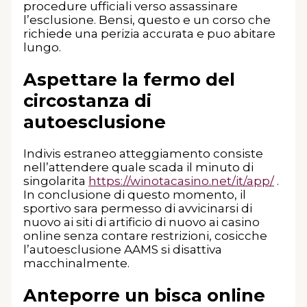
procedure ufficiali verso assassinare
l’esclusione. Bensi, questo e un corso che
richiede una perizia accurata e puo abitare
lungo.
Aspettare la fermo del
circostanza di
autoesclusione
Indivis estraneo atteggiamento consiste
nell’attendere quale scada il minuto di
singolarita
https://winotacasino.net/it/app/
.
In conclusione di questo momento, il
sportivo sara permesso di avvicinarsi di
nuovo ai siti di artificio di nuovo ai casino
online senza contare restrizioni, cosicche
l’autoesclusione AAMS si disattiva
macchinalmente.
Anteporre un bisca online