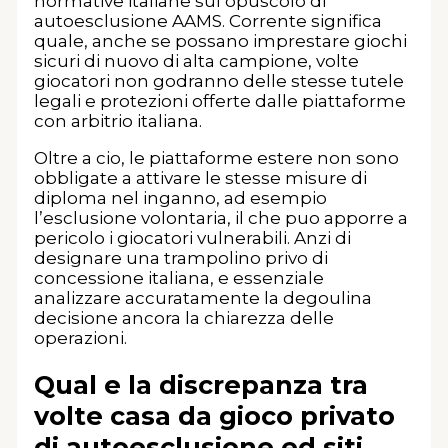
normative italiane sul opuscolo di
autoesclusione AAMS. Corrente significa
quale, anche se possano imprestare giochi
sicuri di nuovo di alta campione, volte
giocatori non godranno delle stesse tutele
legali e protezioni offerte dalle piattaforme
con arbitrio italiana.
Oltre a cio, le piattaforme estere non sono
obbligate a attivare le stesse misure di
diploma nel inganno, ad esempio
l’esclusione volontaria, il che puo apporre a
pericolo i giocatori vulnerabili. Anzi di
designare una trampolino privo di
concessione italiana, e essenziale
analizzare accuratamente la degoulina
decisione ancora la chiarezza delle
operazioni.
Qual e la discrepanza tra
volte casa da gioco privato
di autoesclusione ed siti