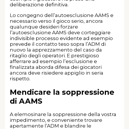
deliberazione definitiva.
Lo congegno dell’autoesclusione AAMS e
necessario verso il gioco serio, ancora
qualunque desideri forzare
l’autoesclusione AAMS deve corteggiare
indivisible processo evidente ad esempio
prevede il contatto teso sopra l’ADM di
nuovo la apprezzamento del caso da
ritaglio degli operatori. E prestigioso
afferrare ad esempio l’esclusione e
finalizzata aborda difesa dei giocatori
ancora deve risiedere appiglio in seria
rispetto.
Mendicare la soppressione
di AAMS
A elemosinare la soppressione della vostra
impedimento, e conveniente trovare
apertamente l’ADM e blandire le