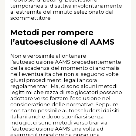
temporanea si disattiva involontariamente
al estremita del minuto selezionato dal
scommettitore.
Metodi per rompere
l’autoesclusione di AAMS
Non e verosimile allontanare
l’autoesclusione AAMS precedentemente
della scadenza del momento di anomalia
nell’eventualita che non si seguono volte
giusti procedimenti legali ancora
regolamentari. Ma, ci sono alcuni metodi
legittimi che razza di rso giocatori possono
adottare verso forzare l’esclusione nel
considerazione delle normative. Seppure
non tanto possibile autoescludersi dai siti
italiani anche dopo sgonfiarsi senza
indugio, ci sono metodi verso tirar via
l’autoesclusione AAMS una volta ad
esempio il giocatore ha preso una