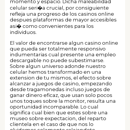
momento y espacio. Dicha maleabilidad
celular seri�a crucial, por consiguiente
refleja una progreso de los casinos online
despues plataformas de mayor accesibles
asi� como convenientes para los
individuos.
El valor de encontrarse algun casino online
que pueda ser totalmente responsivo
indumentarias cual presente una empleo
descargable no puede subestimarse.
Sobre algun universo adonde nuestro
celular hemos transformado en una
extension de tu mismos, el efecto sobre
alcanzar a juegos de casino, empezando
desde tragamonedas incluso juegos de
ganar dinero eficaz, que usan solo pocos
unos toques sobre la monitor, resulta una
oportunidad incomparable. Lo cual
significa cual bien que estes sobre una
museo sobre expectacion, del reparto
clientela en el caso de que nos lo