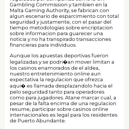
Gambling Commission y tambien en la
Malta Gaming Authority, se fabrican con
algun escenario de esparcimiento con total
seguridad y justamente, con el pasar del
tiempo metodologias sobre encriptacion
sobre informacion para guarecer una
noticia y no ha transpirado transacciones
financieras para individuos.
Aunque los apuestas deportivas fueron
legalizadas y se podri�an mover limitan a
los casinos enamorados de el aldea,
nuestro entretenimiento online aun
expectativa la regulacion que ofrezca
aqui� es llamada desplazandolo hacia el
pelo seguridad tanto para operadores
como para jugadores. Atane marcar cual, a
pesar de la falta encima de una regulacion
resume, participar sobre casinos online
internacionales es legal para los residentes
de Puerto Abundante.