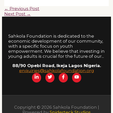
←
Previous Post
Next Post
→
Sahkola Foundation is dedicated to the
economic development of our community,
with a specific focus on youth
empowerment. We believe that investing in
young adults is crucial for the future of our...
88/90 Opebi Road, Ikeja Lagos Nigeria.
enquiries@sahkolafoundation.org
Copyright © 2026 Sahkola Foundation |
Powered by
Spiderteck Studios