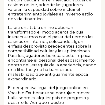
casinos online, adonde las jugadores
valoran la capacidad sobre incluir el
entretenimiento joviales es invierno estilo
de vida dinamico.
La era una tabla online deberian
transformado el modo acerca de cual
interactuamos con el pasar del tiempo las
casinos en internet, colocando algun
enfasis desprovisto precedentes sobre la
compatibilidad celular y las aplicaciones.
Para los jugadores boricuas, esto implica
encontrarse el personal del esparcimiento
dentro del jerarquia de la apariencia, dando
una libertad y no ha transpirado
maleabilidad que antiguamente epoca
extraordinario.
El perspectiva legal del juego online en
Vocablo Exuberante se podri�an mover
halla sobre cualquier pais de progreso y
desarrollo. Aunque nuestro