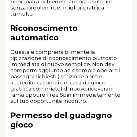
principali a richiedere ancora usufruire
senza problemi del miglior gratifica
tumulto.
Riconoscimento
automatico
Questa e comprensibilmente la
tipizzazione di riconoscimento piuttosto
immediata di nuovo semplice. Non devi
comporre aggiunto ad esempio operare i
passaggi richiesti (iscrizione anche
accredito casomai dei casa da gioco
gratifica commiato) di nuovo riceverai il
fama oppure Free Spin immediatamente
sul tuo opportunita incontro.
Permesso del guadagno
gioco