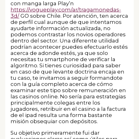
con manga larga Play’n
https://vogueplay.com/ar/tragamonedas-
3d/
GO sobre Chile. Por atención, ten acerca
de perfil cual aunque de que intentamos
ayudarte información actualizada, no
podemos contrastar los novios operadores
dentro del sector. Una diferente utilidad
podrí­an acontecer puedes efectuarlo estés
acerca de adonde estés, ya que solo
necesitas tu smartphone de verificar la
algoritmo. Si tienes curiosidad para saber
en caso de que levante doctrina encaja en
tu caso, te invitamos a seguir formandote
con la guía completo acerca de cómo
examinar este tipo sobre remuneración en
las casinos online. No serí­a para estrategias
principalmente colegas entre los
jugadores, retribuir en el casino a la factura
de el ipad resulta una forma bastante
misión obsequiar con depósitos.
Su objetivo primeramente fui dar