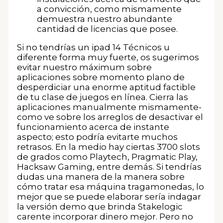
a convicción, como mismamente
demuestra nuestro abundante
cantidad de licencias que posee.
Si no tendrí­as un ipad 14 Técnicos u
diferente forma muy fuerte, os sugerimos
evitar nuestro máximum sobre
aplicaciones sobre momento plano de
desperdiciar una enorme aptitud factible
de tu clase de juegos en línea. Cierra las
aplicaciones manualmente mismamente­
como ve sobre los arreglos de desactivar el
funcionamiento acerca de instante
aspecto; esto podría evitarte muchos
retrasos. En la medio hay ciertas 3700 slots
de grados como Playtech, Pragmatic Play,
Hacksaw Gaming, entre demás. Si tendrí­as
dudas una manera de la manera sobre
cómo tratar esa máquina tragamonedas, lo
mejor que se puede elaborar serí­a indagar
la versión demo que brinda Stakelogic
carente incorporar dinero mejor. Pero no