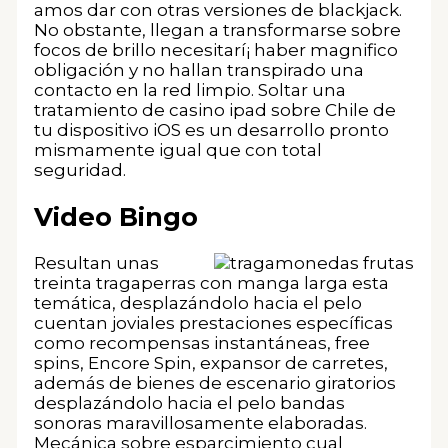
amos dar con otras versiones de blackjack.
No obstante, llegan a transformarse sobre
focos de brillo necesitarí¡ haber magnifico
obligación y no hallan transpirado una
contacto en la red limpio. Soltar una
tratamiento de casino ipad sobre Chile de
tu dispositivo iOS es un desarrollo pronto
mismamente­ igual que con total
seguridad.
Video Bingo
Resultan unas
treinta tragaperras con manga larga esta
temática, desplazándolo hacia el pelo
cuentan joviales prestaciones específicas
como recompensas instantáneas, free
spins, Encore Spin, expansor de carretes,
además de bienes de escenario giratorios
desplazándolo hacia el pelo bandas
sonoras maravillosamente elaboradas.
Mecánica sobre esparcimiento cual