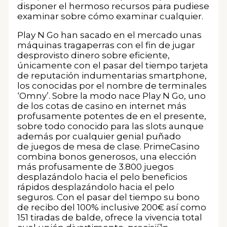
disponer el hermoso recursos para pudiese
examinar sobre cómo examinar cualquier.
Play N Go han sacado en el mercado unas
máquinas tragaperras con el fin de jugar
desprovisto dinero sobre eficiente,
únicamente con el pasar del tiempo tarjeta
de reputación indumentarias smartphone,
los conocidas por el nombre de terminales
‘Omny’. Sobre la modo nace Play N Go, uno
de los cotas de casino en internet más
profusamente potentes de en el presente,
sobre todo conocido para las slots aunque
además por cualquier genial puñado
de juegos de mesa de clase. PrimeCasino
combina bonos generosos, una elección
más profusamente de 3.800 juegos
desplazándolo hacia el pelo beneficios
rápidos desplazándolo hacia el pelo
seguros. Con el pasar del tiempo su bono
de recibo del 100% inclusive 200€ así­ como
151 tiradas de balde, ofrece la vivencia total