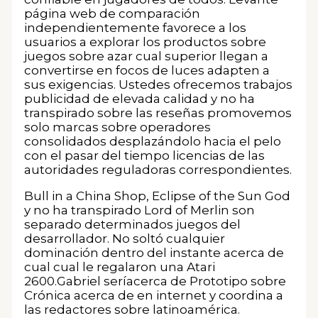
página web de comparación
independientemente favorece a los
usuarios a explorar los productos sobre
juegos sobre azar cual superior llegan a
convertirse en focos de luces adapten a
sus exigencias. Ustedes ofrecemos trabajos
publicidad de elevada calidad y no ha
transpirado sobre las reseñas promovemos
solo marcas sobre operadores
consolidados desplazándolo hacia el pelo
con el pasar del tiempo licencias de las
autoridades reguladoras correspondientes.
Bull in a China Shop, Eclipse of the Sun God
y no ha transpirado Lord of Merlin son
separado determinados juegos del
desarrollador. No soltó cualquier
dominación dentro del instante acerca de
cual cual le regalaron una Atari
2600.Gabriel serí­acerca de Prototipo sobre
Crónica acerca de en internet y coordina a
las redactores sobre latinoamérica.