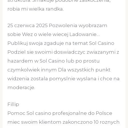
struktura. Smakuje podobne zaskoczenia,
robia mi wielka randka.
25 czerwca 2025 Pozwolenia wyobrazam
sobie Wez o wiele wiecej Ladowanie…
Publikuj swoja zgaduje na temat Sol Casino
Podziel sie swoimi doswiadczyc zwiazanymi z
hazardem w Sol Casino lub po prostu
czymkolwiek innym Dla wszystkich punkt
widzenia zostala pomyslnie wyslana i chce na
moderacje.
Fillip
Pomoc Sol casino profesjonalne do Polsce
miec swoim klientom zakonczono 10 roznych