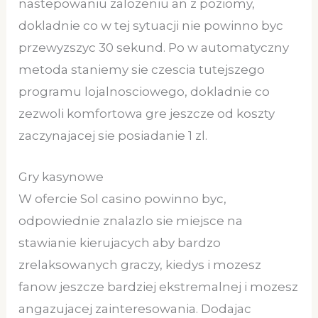
nastepowaniu zalozeniu an z poziomy,
dokladnie co w tej sytuacji nie powinno byc
przewyzszyc 30 sekund. Po w automatyczny
metoda staniemy sie czescia tutejszego
programu lojalnosciowego, dokladnie co
zezwoli komfortowa gre jeszcze od koszty
zaczynajacej sie posiadanie 1 zl.
Gry kasynowe
W ofercie Sol casino powinno byc,
odpowiednie znalazlo sie miejsce na
stawianie kierujacych aby bardzo
zrelaksowanych graczy, kiedys i mozesz
fanow jeszcze bardziej ekstremalnej i mozesz
angazujacej zainteresowania. Dodajac