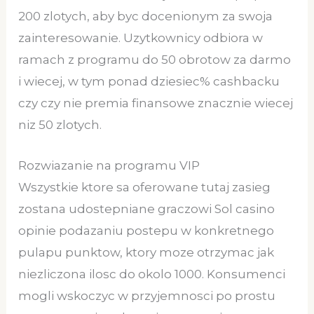
200 zlotych, aby byc docenionym za swoja
zainteresowanie. Uzytkownicy odbiora w
ramach z programu do 50 obrotow za darmo
i wiecej, w tym ponad dziesiec% cashbacku
czy czy nie premia finansowe znacznie wiecej
niz 50 zlotych.
Rozwiazanie na programu VIP
Wszystkie ktore sa oferowane tutaj zasieg
zostana udostepniane graczowi Sol casino
opinie podazaniu postepu w konkretnego
pulapu punktow, ktory moze otrzymac jak
niezliczona ilosc do okolo 1000. Konsumenci
mogli wskoczyc w przyjemnosci po prostu