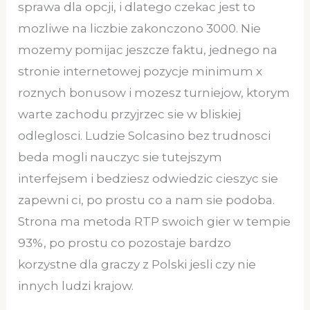
sprawa dla opcji, i dlatego czekac jest to
mozliwe na liczbie zakonczono 3000. Nie
mozemy pomijac jeszcze faktu, jednego na
stronie internetowej pozycje minimum x
roznych bonusow i mozesz turniejow, ktorym
warte zachodu przyjrzec sie w bliskiej
odleglosci. Ludzie Solcasino bez trudnosci
beda mogli nauczyc sie tutejszym
interfejsem i bedziesz odwiedzic cieszyc sie
zapewni ci, po prostu co a nam sie podoba.
Strona ma metoda RTP swoich gier w tempie
93%, po prostu co pozostaje bardzo
korzystne dla graczy z Polski jesli czy nie
innych ludzi krajow.