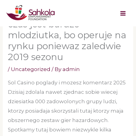
Skip
Platforma Sol kasyno caly
to
czas jest bardzo
content
mlodziutka, bo operuje na
rynku poniewaz zaledwie
2019 sezonu
/
Uncategorized
/ By
admin
Sol Casino poglady i mozesz komentarz 2025
Dzisiaj zdolala nawet zjednac sobie wiecej
dziesiatka 000 zadowolonych grupy ludzi,
ktorzy posiadaja skorzystali tutaj ktorzy maja
obszernego zestaw gier hazardowych.
Spotkamy tutaj bowiem niezwykle kilka