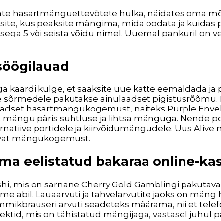
imate hasartmänguettevõtete hulka, näidates oma mõ
ksite, kus peaksite mängima, mida oodata ja kuidas p
sega 5 või seista võidu nimel. Uuemal pankuril on 
söögilauad
a kaardi külge, et saaksite uue katte eemaldada ja p
rmedele pakutakse ainulaadset pigistusrõõmu. Meie
dset hasartmängukogemust, näiteks Purple Envelo
at mängu päris suhtluse ja lihtsa mänguga. Nende 
ernatiive portidele ja kiirvõidumängudele. Uus Alive
ravat mängukogemust.
oma eelistatud bakaraa online-kas
i, mis on sarnane Cherry Gold Gamblingi pakutava
 abil. Lauaarvuti ja tahvelarvutite jaoks on mäng hõ
mmikbrauseri arvuti seadeteks määrama, nii et tele
ektid, mis on tähistatud mängijaga, vastasel juhul p