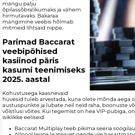
mängu palju
õpilassõbralikumaks ja vähem
hirmutavaks. Bakaraa
mängimine veebis hõlmab
mitmeid lihtsaid nippe.
Parimad Baccarat
veebipõhised
kasiinod päris
kasumi teenimiseks
2025. aastal
Kohustusega kaasnevaid
hüvesid tuleb arvestada, kuna olete mõnda aega 
austuspunkte ja lubate neil neid raha, boonuste v
võistlusi võites. Kui tegemist on hea VIP-pubiga, 
isiklikke eeliseid.
Baccarat Multiplay teeb pikima seeria söögilau
Allpool leiate lisateavet nende viie hasartmängu