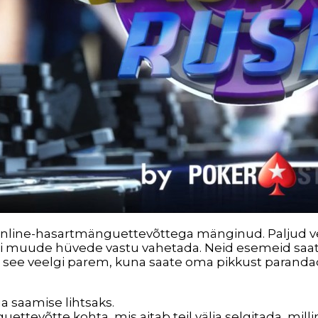
online-hasartmänguettevõttega mänginud. Paljud v
õi muude hüvede vastu vahetada. Neid esemeid saate
on see veelgi parem, kuna saate oma pikkust paranda
a saamise lihtsaks.
ettevõtte kohta, mis aitab teil välja selgitada, millin