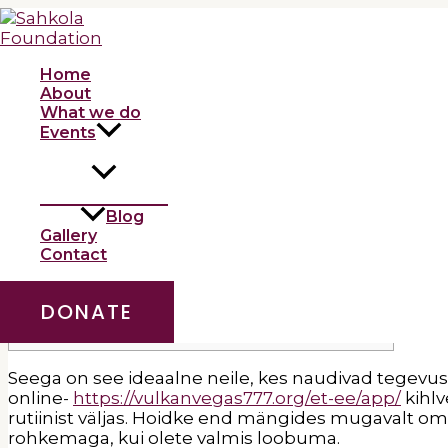
Skip
to
Paremad online-kasiinod US
content
Home
/
Uncategorized
/ By
admin
About
What we do
Events
Artiklid
RNG mikro- ja kõrge piiranguga
söögilauad
Blog
Mängi LoyaltyStarsiga, et leida oma
Gallery
eelistatud bakaraa online-kasiino
Contact
Parimad Baccarat veebipõhised
kasiinod päris kasumi teenimiseks
2025. aastal
DONATE
Seega on see ideaalne neile, kes naudivad tegevust 
online-
https://vulkanvegas777.org/et-ee/app/
kihlv
rutiinist väljas.
Hoidke end mängides mugavalt oma 
rohkemaga, kui olete valmis loobuma.