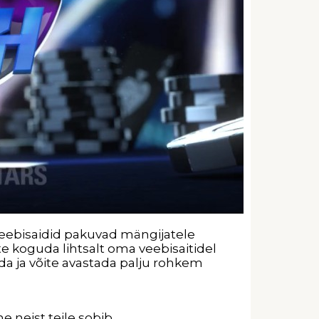
eebisaidid pakuvad mängijatele
 koguda lihtsalt oma veebisaitidel
da ja võite avastada palju rohkem
e neist teile sobib.