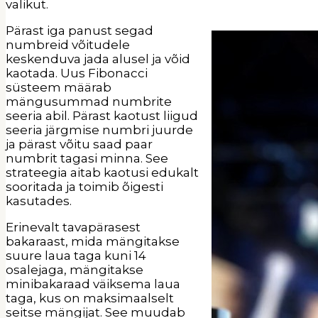
valikut.
Pärast iga panust segad
numbreid võitudele
keskenduva jada alusel ja võid
kaotada. Uus Fibonacci
süsteem määrab
mängusummad numbrite
seeria abil. Pärast kaotust liigud
seeria järgmise numbri juurde
ja pärast võitu saad paar
numbrit tagasi minna. See
strateegia aitab kaotusi edukalt
sooritada ja toimib õigesti
kasutades.
Erinevalt tavapärasest
bakaraast, mida mängitakse
suure laua taga kuni 14
osalejaga, mängitakse
minibakaraad väiksema laua
taga, kus on maksimaalselt
seitse mängijat. See muudab