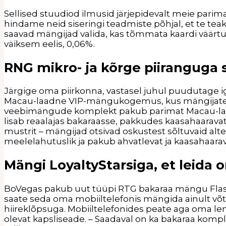
Sellised stuudiod ilmusid järjepidevalt meie par
hindame neid siseringi teadmiste põhjal, et te tea
saavad mängijad valida, kas tõmmata kaardi väärtu
väiksem eelis, 0,06%.
RNG mikro- ja kõrge piiranguga 
Järgige oma piirkonna, vastasel juhul puudutage ig
Macau-laadne VIP-mängukogemus, kus mängijate sõ
veebimängude komplekt pakub parimat Macau-laa
lisab reaalajas bakaraasse, pakkudes kaasahaarav
mustrit – mängijad otsivad oskustest sõltuvaid alt
meelelahutuslik ja pakub ahvatlevat ja kaasahaa
Mängi LoyaltyStarsiga, et leida 
BoVegas pakub uut tüüpi RTG bakaraa mängu Flash
saate seda oma mobiiltelefonis mängida ainult võtme
hiireklõpsuga. Mobiiltelefonides peate aga oma le
olevat kapsliseade. – Saadaval on ka bakaraa kompl