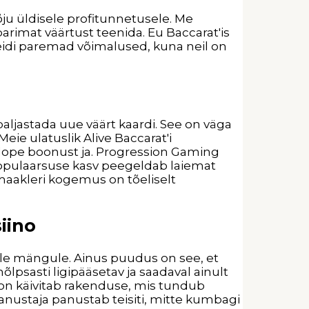
ju üldisele profitunnetusele. Me
arimat väärtust teenida. Eu Baccarat'is
veidi paremad võimalused, kuna neil on
aljastada uue väärt kaardi. See on väga
 ulatuslik Alive Baccarat'i
pe boonust ja. Progression Gaming
populaarsuse kasv peegeldab laiemat
 maakleri kogemus on tõeliselt
iino
le mängule. Ainus puudus on see, et
lpsasti ligipääsetav ja saadaval ainult
fon käivitab rakenduse, mis tundub
anustaja panustab teisiti, mitte kumbagi