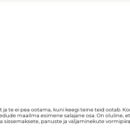
A-s oktoobris 2025
ja te ei pea ootama, kuni keegi teine ​​teid ootab. 
edude maailma esimene salajane osa. On oluline, et
sissemaksete, panuste ja väljaminekute vormipiir