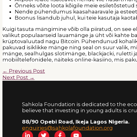
Õnneks võite loota kõigile meie esiletõstetud 
Nende pühendumus kaasahaaravale ja esteetili
Boonus lisandub juhul, kui teie kasutaja kaot
Kuigi tasuta mängimine võib olla piiratud, on see 
valikut populaarseid lauamänge ja üht või kahte ba
krüptovaluutad nagu Bitcoin. Pühendunud kohali
pakuvad isiklikke mänge ning seal on suur valik, m
mänge, sealhulgas slotimänge, blackjacki, rulett
mobiiltelefonidele, näiteks online-kasiino, mis pa
←
Previous Post
Next Post
→
Sahkola Foundation is dedicated to the e
believe that investing in young adults is cruci
88/90 Opebi Road, Ikeja Lagos Nigeria.
enquiries@sahkolafoundation.org