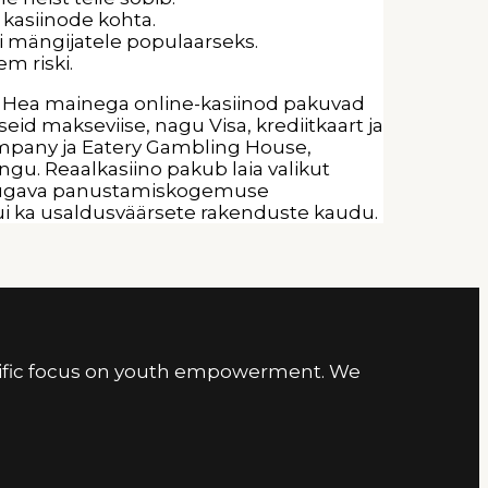
 kasiinode kohta.
i mängijatele populaarseks.
m riski.
ga. Hea mainega online-kasiinod pakuvad
id makseviise, nagu Visa, krediitkaart ja
mpany ja Eatery Gambling House,
gu. Reaalkasiino pakub laia valikut
ab mugava panustamiskogemuse
 kui ka usaldusväärsete rakenduste kaudu.
cific focus on youth empowerment. We