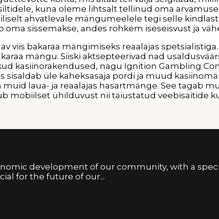
siltidele, kuna oleme lihtsalt tellinud oma arvamuse
selt ahvatlevale mängumeelele tegi selle kindlast
ab oma sissemakse, andes rohkem iseseisvust ja vähe
elav viis bakaraa mängimiseks reaalajas spetsialisti
karaa mängu. Siiski aktsepteerivad nad usaldusväärse
kud kasiinorakendused, nagu Ignition Gambling Co
is sisaldab üle kaheksasaja pordi ja muud kasiinomän
i ja muid laua- ja reaalajas hasartmänge. See tag
kub mobiilset ühilduvust nii täiustatud veebisaitide
conomic development of our community, with a spe
al for the future of our...