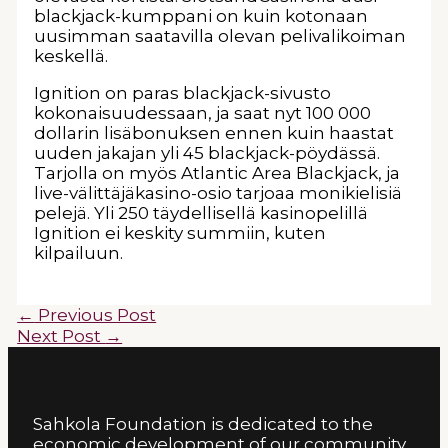
blackjack-kumppani on kuin kotonaan
uusimman saatavilla olevan pelivalikoiman
keskellä.
Ignition on paras blackjack-sivusto
kokonaisuudessaan, ja saat nyt 100 000
dollarin lisäbonuksen ennen kuin haastat
uuden jakajan yli 45 blackjack-pöydässä.
Tarjolla on myös Atlantic Area Blackjack, ja
live-välittäjäkasino-osio tarjoaa monikielisiä
pelejä. Yli 250 täydellisellä kasinopelillä
Ignition ei keskity summiin, kuten
kilpailuun.
←
Previous Post
Next Post
→
Sahkola Foundation is dedicated to the
economic development of our community,