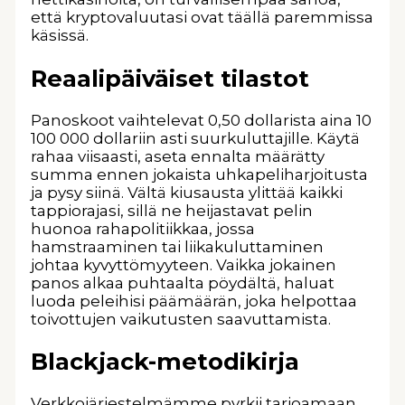
että kryptovaluutasi ovat täällä paremmissa
käsissä.
Reaalipäiväiset tilastot
Panoskoot vaihtelevat 0,50 dollarista aina 10
100 000 dollariin asti suurkuluttajille. Käytä
rahaa viisaasti, aseta ennalta määrätty
summa ennen jokaista uhkapeliharjoitusta
ja pysy siinä. Vältä kiusausta ylittää kaikki
tappiorajasi, sillä ne heijastavat pelin
huonoa rahapolitiikkaa, jossa
hamstraaminen tai liikakuluttaminen
johtaa kyvyttömyyteen. Vaikka jokainen
panos alkaa puhtaalta pöydältä, haluat
luoda peleihisi päämäärän, joka helpottaa
toivottujen vaikutusten saavuttamista.
Blackjack-metodikirja
Verkkojärjestelmämme pyrkii tarjoamaan