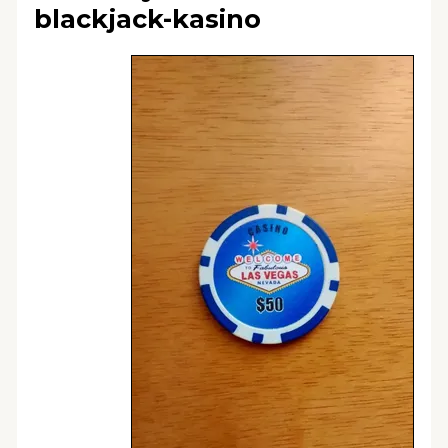
blackjack-kasino