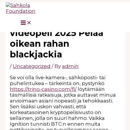
Skip
to
content
Paras nettiblackjack-
videopeli 2025 Pelaa
oikean rahan
blackjackia
/
Uncategorized
/ By
admin
Se voi olla live-kamera-, sähköposti- tai
puhelintukea – tärkeintä on, pystynkö
https://trino-casino.com/fi/
löytämään
täsmällisiä ratkaisuja, jotka auttavat minua
arvioimaan asiani nopeasti ja tehokkaasti.
Sen lisäksi uskon vahvasti, että
korkeatasoinen kryptopelisivusto on
sellainen, jolla on suuri hahmo.
Vaikka
Ignition tunnisti BTC:n ennen muita
nettikasinoita, on turvallisempaa sanoa,