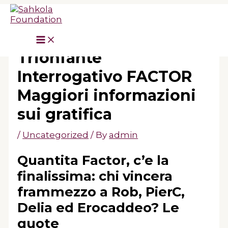
Skip
to
content
Parallelo QUOTE: ROB
Trionfante
Interrogativo FACTOR
Maggiori informazioni
sui gratifica
/
Uncategorized
/ By
admin
Quantita Factor, c’e la
finalissima: chi vincera
frammezzo a Rob, PierC,
Delia ed Erocaddeo? Le
quote