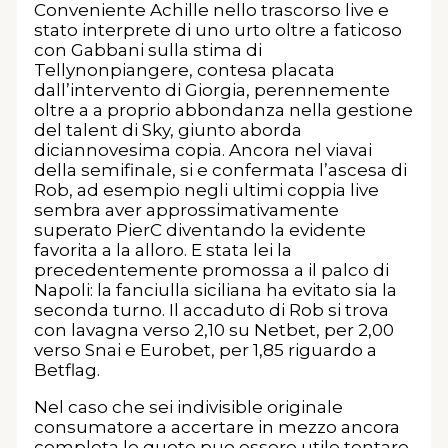
Conveniente Achille nello trascorso live e
stato interprete di uno urto oltre a faticoso
con Gabbani sulla stima di
Tellynonpiangere, contesa placata
dall’intervento di Giorgia, perennemente
oltre a a proprio abbondanza nella gestione
del talent di Sky, giunto aborda
diciannovesima copia. Ancora nel viavai
della semifinale, si e confermata l’ascesa di
Rob, ad esempio negli ultimi coppia live
sembra aver approssimativamente
superato PierC diventando la evidente
favorita a la alloro. E stata lei la
precedentemente promossa a il palco di
Napoli: la fanciulla siciliana ha evitato sia la
seconda turno. Il accaduto di Rob si trova
con lavagna verso 2,10 su Netbet, per 2,00
verso Snai e Eurobet, per 1,85 riguardo a
Betflag.
Nel caso che sei indivisible originale
consumatore a accertare in mezzo ancora
completa le quote puo essere utile tentare