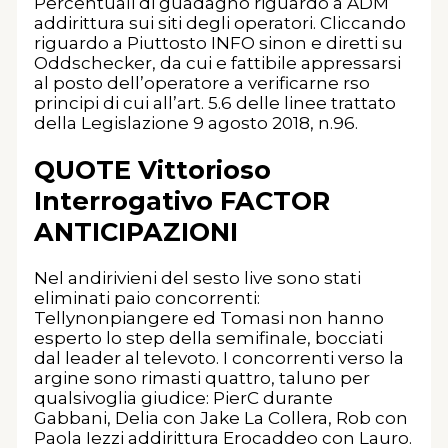
Percentuali di guadagno riguardo a ADM
addirittura sui siti degli operatori. Cliccando
riguardo a Piuttosto INFO sinon e diretti su
Oddschecker, da cui e fattibile appressarsi
al posto dell’operatore a verificarne rso
principi di cui all’art. 5.6 delle linee trattato
della Legislazione 9 agosto 2018, n.96.
QUOTE Vittorioso
Interrogativo FACTOR
ANTICIPAZIONI
Nel andirivieni del sesto live sono stati
eliminati paio concorrenti:
Tellynonpiangere ed Tomasi non hanno
esperto lo step della semifinale, bocciati
dal leader al televoto. I concorrenti verso la
argine sono rimasti quattro, taluno per
qualsivoglia giudice: PierC durante
Gabbani, Delia con Jake La Collera, Rob con
Paola Iezzi addirittura Erocaddeo con Lauro.