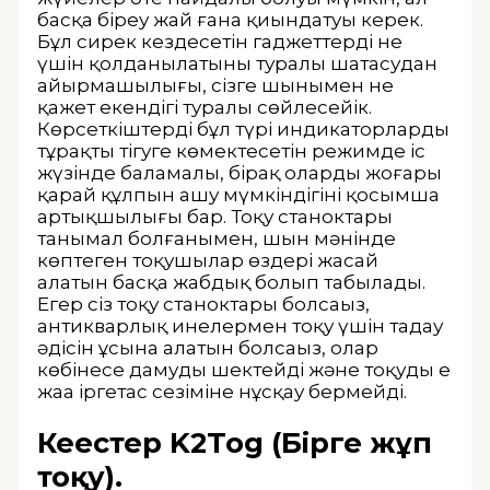
басқа біреу жай ғана қиындатуы керек.
Бұл сирек кездесетін гаджеттердің не
үшін қолданылатыны туралы шатасудан
айырмашылығы, сізге шынымен не
қажет екендігі туралы сөйлесейік.
Көрсеткіштердің бұл түрі индикаторларды
тұрақты тігуге көмектесетін режимде іс
жүзінде баламалы, бірақ олардың жоғары
қарай құлпын ашу мүмкіндігінің қосымша
артықшылығы бар. Тоқу станоктары
танымал болғанымен, шын мәнінде
көптеген тоқушылар өздері жасай
алатын басқа жабдық болып табылады.
Егер сіз тоқу станоктары болсаңыз,
антикварлық инелермен тоқу үшін таңдау
әдісін ұсына алатын болсаңыз, олар
көбінесе дамуды шектейді және тоқудың ең
жаңа іргетас сезіміне нұсқау бермейді.
Кеңестер K2Tog (Бірге жұп
тоқу).