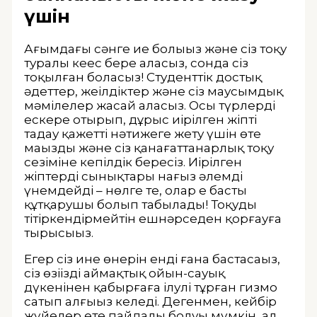
үшін
Ағымдағы сәнге ие болыңыз және сіз тоқу
туралы кеңес бере аласыз, сонда сіз
тоқылған боласыз! Студенттік достық
әдеттер, жеңілдіктер және сіз маусымдық
мәмілелер жасай аласыз. Осы түрлерді
ескере отырып, дұрыс иірілген жіпті
таңдау қажетті нәтижеге жету үшін өте
маңызды және сіз қанағаттанарлық тоқу
сезіміне кепілдік бересіз. Иірілген
жіптердің сынықтары нағыз әлемді
үнемдейді – нөлге тең, олар ең басты
құтқарушы болып табылады! Тоқуды
тітіркендірмейтін ешнәрседен қорғауға
тырысыңыз.
Егер сіз ине өнерін енді ғана бастасаңыз,
сіз өзіңіздің аймақтық ойын-сауық
дүкенінен қабырғаға ілулі тұрған гизмо
сатып алғыңыз келеді. Дегенмен, кейбір
жүйелер өте пайдалы болуы мүмкін, ал