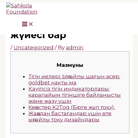
Skip
to
content
он goldbet нақты ма тоқу
жүйесі бар
/
Uncategorized
/ By
admin
Мазмұны
Тігін иелері: Ыңғайлы шағын әсер:
goldbet нақты ма
Қауіпсіз тігін индикаторлары:
қарапайым тігіншіге байланысты
және жазу үшін
Кеңестер K2Tog (Бірге жұп тоқу).
Жаңадан бастағандар үшін өте
ыңғайлы тоқу дизайндары