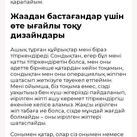
қарапайым.
Жаңадан бастағандар үшін
өте ыңғайлы тоқу
дизайндары
Ашық тұрған құйрықтар мені біраз
тітіркендіреді. Сондықтан, егер бұл мені
қатты тітіркендіретін болса, мен оны
әдетте бірнеше қатардан кейін тоқамын,
сондықтан мен оны операциялық жіппен
шатасып жеткізуге тәуекел етпеймін.
Менің ойымша, біз тоқыма емес, сіздің
уақытыңыз бен күш-жігеріңізді пайдаланып,
иірілген жіпті ашу керемет тітіркендіргіш
екеніне келісе аламыз. Жақсы иірілген
жіп табаға ие болса, сізде мұндай жағдай
болмайды – оның иірілген жіптері
шатаспайды.
Сонымен қатар, олар сіз онымен немесе