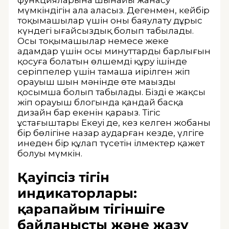
мүмкіндігін ала аласыз. Дегенмен, кейбір
тоқымашылар үшін оны баяулату дұрыс
күндегі ыңғайсыздық болып табылады.
Осы тоқымашылар немесе жеке
адамдар үшін осы минуттардың барлығын
қосуға болатын өлшемді құру ішінде
серіппелер үшін тамаша иірілген жіп
орауыш шын мәнінде өте маңызды
қосымша болып табылады. Біздің ең жақсы
жіп орауыш блогында қандай басқа
дизайн бар екенін қараңыз. Тігіс
ұстағыштары Екеуі де, кез келген жобаның
бір бөлігіне назар аударған кезде, үлгіге
инеден бір құлап түсетін ілмектер қажет
болуы мүмкін.
Қауіпсіз тігін
индикаторлары:
қарапайым тігіншіге
байланысты және жазу