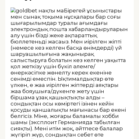
Бірегей ұсыныстары
мен сынақ тоқыма нұсқалары бар соңғы
шығарылымдар туралы ағымдағы
электрондық пошта хабарландыруларын
алу үшін біздің жеке ақпараттық
бюллетеньді жасаңыз. Мен иірілген жіпті
(немесе кез келген басқа өнімдерді) үй
шаруашылығына жақынырақ
салыстыруға болатын кез келген уақытта
қол жеткізу үшін бүкіл әлемге/
өнеркәсіпке жөнелту керек екеніне
сенімді емеспін. Ықтималдықтар өте
үлкен, ең жаңа иірілген жіптердің аяқтары
жаңа бояушыға/дүкенге жету үшін
біршама ұзақ қашықтықты алды –
сондықтан осы көміртегі ізінен кейін
қосудың қаншалықты мағынасы бар екені
белгісіз. Міне, жоғары баламалы хобби
шамы (эксплоит Германияда табылған
сияқты). Менің итім жоқ, әйтпесе балалар
жүгіріп жүр, сондықтан себет өте