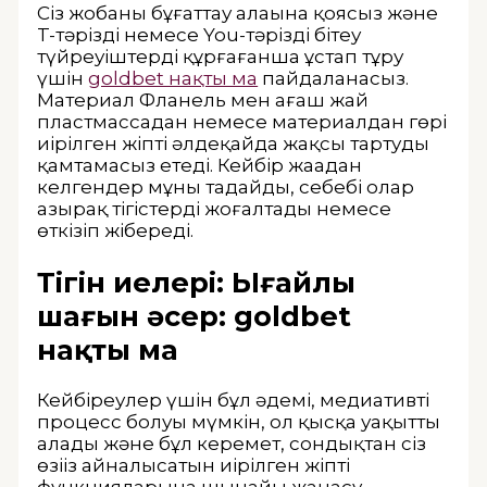
Сіз жобаны бұғаттау алаңына қоясыз және
T-тәрізді немесе You-тәрізді бітеу
түйреуіштерді құрғағанша ұстап тұру
үшін
goldbet нақты ма
пайдаланасыз.
Материал Фланель мен ағаш жай
пластмассадан немесе материалдан гөрі
иірілген жіпті әлдеқайда жақсы тартуды
қамтамасыз етеді.
Кейбір жаңадан
келгендер мұны таңдайды, себебі олар
азырақ тігістерді жоғалтады немесе
өткізіп жібереді.
Тігін иелері: Ыңғайлы
шағын әсер: goldbet
нақты ма
Кейбіреулер үшін бұл әдемі, медиативті
процесс болуы мүмкін, ол қысқа уақытты
алады және бұл керемет, сондықтан сіз
өзіңіз айналысатын иірілген жіптің
функцияларына шынайы жанасу