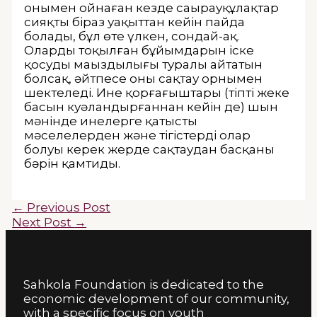
онымен ойнаған кезде саңырауқұлақтар
сияқты біраз уақыттан кейін пайда
болады, бұл өте үлкен, сондай-ақ.
Олардың тоқылған бұйымдарын іске
қосудың маңыздылығы туралы айтатын
болсақ, әйтпесе оны сақтау орнымен
шектеледі. Ине қорғағыштары (тіпті жеке
басын куәландырғаннан кейін де) шын
мәнінде инелерге қатысты
мәселелерден және тігістерді олар
болуы керек жерде сақтаудан басқаның
бәрін қамтиды.
←
Previous Post
Next Post
→
Sahkola Foundation is dedicated to the
economic development of our community,
with a specific focus on youth