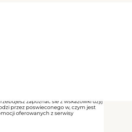
 internecie
nujaca rozrywke i szanse na wygranie
nternetowych, lokalizacja jeden z
 casino promo codes czy casino
owych zalety i bonusow. Z tego kawalka
syno, i to teraz oferuje najlepsze
ecie oraz omowimy, jak to zrobisz uzywa
trzebujesz zapoznac sie z wskazowki uzyj
dzi przez poswieconego w, czym jest
omocji oferowanych z serwisy