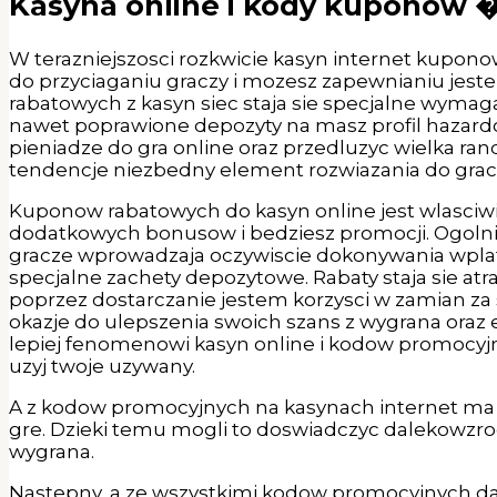
Kasyna online i kody kuponow
W terazniejszosci rozkwicie kasyn internet kupon
do przyciaganiu graczy i mozesz zapewnianiu jest
rabatowych z kasyn siec staja sie specjalne wyma
nawet poprawione depozyty na masz profil hazardowe
pieniadze do gra online oraz przedluzyc wielka r
tendencje niezbedny element rozwiazania do grac
Kuponow rabatowych do kasyn online jest wlasci
dodatkowych bonusow i bedziesz promocji. Ogolnie sk
gracze wprowadzaja oczywiscie dokonywania wplaty 
specjalne zachety depozytowe. Rabaty staja sie atr
poprzez dostarczanie jestem korzysci w zamian za 
okazje do ulepszenia swoich szans z wygrana oraz
lepiej fenomenowi kasyn online i kodow promocyjn
uzyj twoje uzywany.
A z kodow promocyjnych na kasynach internet ma
gre. Dzieki temu mogli to doswiadczyc dalekowzr
wygrana.
Nastepny, a ze wszystkimi kodow promocyjnych d