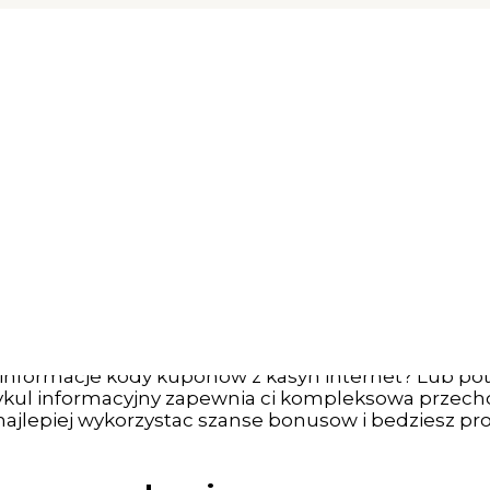
ia promo codes do kasyna w
 wsrod milosnikow hazardu. Dostarczaja one emocjo
o domu. Naturalnie, na zatloczonym swiecie kasyn i
cie kody kuponow do kasyn siec, uznane rowniez jest
do zapewnieniu graczom kasyna internetowe dodatk
 hazardowe internetowego, jak rowniez jak odkryc ka
we kuponow, czy sa jakies dadza ci kasyna w intern
a i mozesz maksymalizacje przyjemnosci z gra.
c informacje kody kuponow z kasyn internet? Lub po
kul informacyjny zapewnia ci kompleksowa przecho
najlepiej wykorzystac szanse bonusow i bedziesz pr