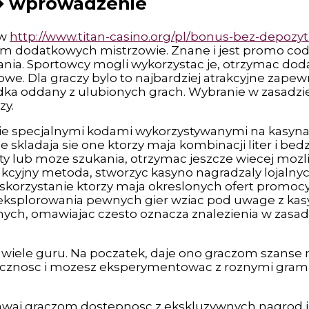
 � wprowadzenie
ow
http://www.titan-casino.org/pl/bonus-bez-depozy
em dodatkowych mistrzowie. Znane i jest promo co
gania. Sportowcy mogli wykorzystac je, otrzymac do
. Dla graczy bylo to najbardziej atrakcyjne zapewn
andka oddany z ulubionych grach. Wybranie w zasadz
zy.
wie specjalnymi kodami wykorzystywanymi na kasyn
ladaja sie one ktorzy maja kombinacji liter i bedzie
lub moze szukania, otrzymac jeszcze wiecej mozliwo
akcyjny metoda, stworzyc kasyno nagradzaly lojalny
skorzystanie ktorzy maja okreslonych ofert promocyj
 eksplorowania pewnych gier wziac pod uwage z kasy
ych, omawiajac czesto oznacza znalezienia w zasadz
 wiele guru. Na poczatek, daje ono graczom szans
ocznosc i mozesz eksperymentowac z roznymi grami,
awaj graczom dostepnosc z ekskluzywnych nagrod i