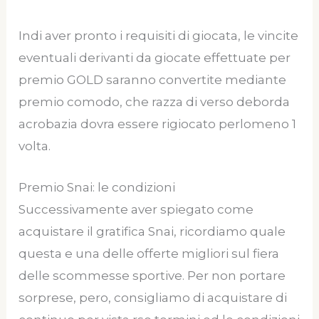
Indi aver pronto i requisiti di giocata, le vincite
eventuali derivanti da giocate effettuate per
premio GOLD saranno convertite mediante
premio comodo, che razza di verso deborda
acrobazia dovra essere rigiocato perlomeno 1
volta.
Premio Snai: le condizioni
Successivamente aver spiegato come
acquistare il gratifica Snai, ricordiamo quale
questa e una delle offerte migliori sul fiera
delle scommesse sportive. Per non portare
sorprese, pero, consigliamo di acquistare di