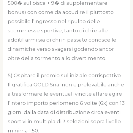
500� sul bisca + 9� di supplementare
bonus) con come da accudire il piuttosto
possibile l’ingresso nel ripulito delle
scommesse sportive, tanto di chi e alle
additif armi sia di chi in passato conosce le
dinamiche verso svagarsi godendo ancor
oltre della tormento a lo divertimento.
5) Ospitare il premio sul iniziale corrispettivo
Il gratifica GOLD Snai non e prelevabile anche
a trasformare le eventuali vincite affare agire
l’intero importo perlomeno 6 volte (6x) con 13
giorni dalla data di distribuzione circa eventi
sportivi in multipla di 3 selezioni sopra livello
minima 1.50.