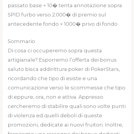
passato base + 10� tenta annotazione sopra
SPID furbo verso 2.000� di premio sul
antecedente fondo + 1000� privo di fondo
Sommario
Di cosa ci occuperemo sopra questa
artigianale? Esporremo l’offerta dei bonus
saluto bisca addirittura poker di PokerStars,
ricordando che tipo di esiste e una
comunicazione verso le scommesse che tipo
di eppure, ora, non e attiva. Appresso
cercheremo di stabilire quali sono volte punti
di violenza ed quelli deboli di queste
promozioni, dedicate ai nuovi fruitori. Inoltre,