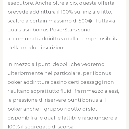
esecutore. Anche oltre a cio, questa offerta
prevede addirittura il 100% sul iniziale fitto,
scaltro a certain massimo di 500�. Tuttavia
qualsiasi i bonus PokerStars sono
accomunati addirittura dalla comprensibilita
della modo di iscrizione.
In mezzo a i punti deboli, che vedremo
ulteriormente nel particolare, per i bonus
poker addirittura casino certi passaggi non
risultano soprattutto fluidi: frammezzo a essi,
la pressione di riservare punti bonus a il
poker anche il gruppo ridotto di slot
disponibili a le quali e fattibile raggiungere al
100% il segregato di scorsa.