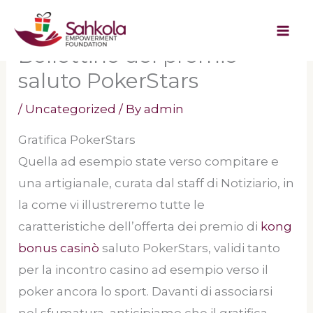
Skip
I guadagno ed i circa di
to
Bollettino del premio
content
saluto PokerStars
/
Uncategorized
/ By
admin
Gratifica PokerStars
Quella ad esempio state verso compitare e
una artigianale, curata dal staff di Notiziario, in
la come vi illustreremo tutte le
caratteristiche dell’offerta dei premio di
kong
bonus casinò
saluto PokerStars, validi tanto
per la incontro casino ad esempio verso il
poker ancora lo sport. Davanti di associarsi
nel sfumatura, anticipiamo che il gratifica