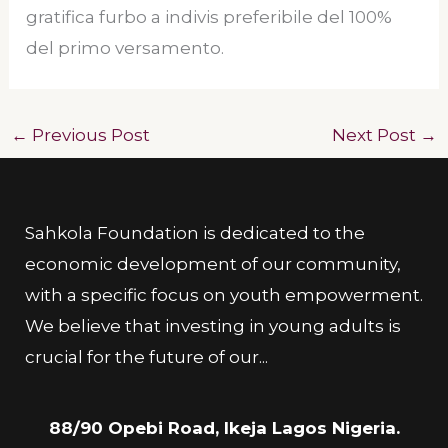
gratifica furbo a indivis preferibile del 100%
del primo versamento.
←
Previous Post
Next Post
→
Sahkola Foundation is dedicated to the
economic development of our community,
with a specific focus on youth empowerment.
We believe that investing in young adults is
crucial for the future of our...
88/90 Opebi Road, Ikeja Lagos Nigeria.