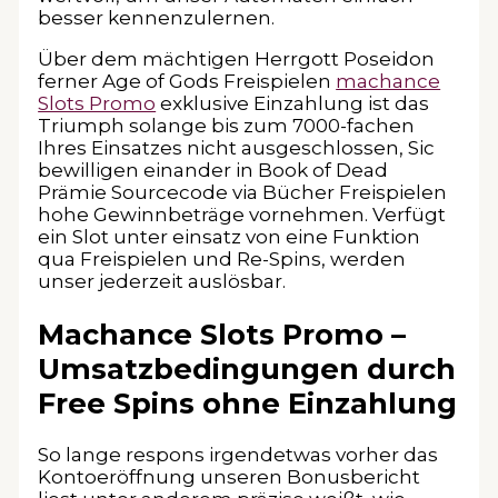
besser kennenzulernen.
Über dem mächtigen Herrgott Poseidon
ferner Age of Gods Freispielen
machance
Slots Promo
exklusive Einzahlung ist das
Triumph solange bis zum 7000-fachen
Ihres Einsatzes nicht ausgeschlossen, Sic
bewilligen einander in Book of Dead
Prämie Sourcecode via Bücher Freispielen
hohe Gewinnbeträge vornehmen. Verfügt
ein Slot unter einsatz von eine Funktion
qua Freispielen und Re-Spins, werden
unser jederzeit auslösbar.
Machance Slots Promo –
Umsatzbedingungen durch
Free Spins ohne Einzahlung
So lange respons irgendetwas vorher das
Kontoeröffnung unseren Bonusbericht