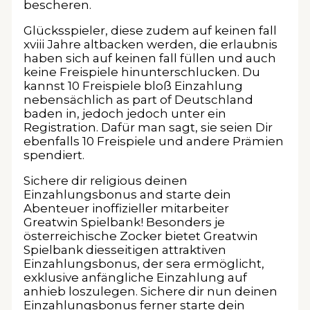
bescheren.
Glücksspieler, diese zudem auf keinen fall
xviii Jahre altbacken werden, die erlaubnis
haben sich auf keinen fall füllen und auch
keine Freispiele hinunterschlucken. Du
kannst 10 Freispiele bloß Einzahlung
nebensächlich as part of Deutschland
baden in, jedoch jedoch unter ein
Registration. Dafür man sagt, sie seien Dir
ebenfalls 10 Freispiele und andere Prämien
spendiert.
Sichere dir religious deinen
Einzahlungsbonus and starte dein
Abenteuer inoffizieller mitarbeiter
Greatwin Spielbank! Besonders je
österreichische Zocker bietet Greatwin
Spielbank diesseitigen attraktiven
Einzahlungsbonus, der sera ermöglicht,
exklusive anfängliche Einzahlung auf
anhieb loszulegen. Sichere dir nun deinen
Einzahlungsbonus ferner starte dein