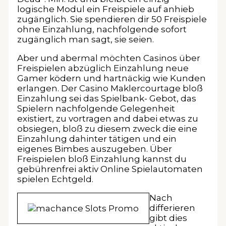
logische Modul ein Freispiele auf anhieb
zugänglich. Sie spendieren dir 50 Freispiele
ohne Einzahlung, nachfolgende sofort
zugänglich man sagt, sie seien.
Aber und abermal möchten Casinos über
Freispielen abzüglich Einzahlung neue
Gamer ködern und hartnäckig wie Kunden
erlangen. Der Casino Maklercourtage bloß
Einzahlung sei das Spielbank- Gebot, das
Spielern nachfolgende Gelegenheit
existiert, zu vortragen and dabei etwas zu
obsiegen, bloß zu diesem zweck die eine
Einzahlung dahinter tätigen und ein
eigenes Bimbes auszugeben. Über
Freispielen bloß Einzahlung kannst du
gebührenfrei aktiv Online Spielautomaten
spielen Echtgeld.
Nach
differieren
gibt dies