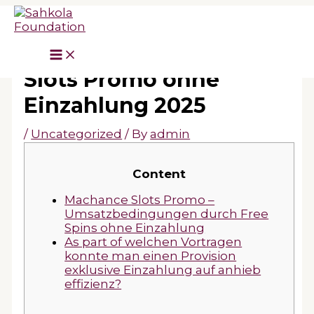
Skip
to
content
Freispiele machance
Slots Promo ohne
Einzahlung 2025
/
Uncategorized
/ By
admin
Content
Machance Slots Promo –
Umsatzbedingungen durch Free
Spins ohne Einzahlung
As part of welchen Vortragen
konnte man einen Provision
exklusive Einzahlung auf anhieb
effizienz?