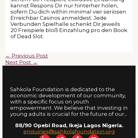
kannst Respons Dir nur hinterher holen,
sofern Du dich within minimal vier seriösen
Erreichbar Casinos anmeldest. Jede
Verbunden Spielhalle schenkt Dir jeweils
20 Freispiele bloß Einzahlung pro den Book
of Dead Slot.
←
Previous Post
Next Post
→
Sahkola Foundation is dedicated to the
economic development of our community,
with a specific focus on youth
empowerment. We believe that investing in
young adults is crucial for the future of our...
88/90 Opebi Road, Ikeja Lagos Nigeria.
enquiries@sahkolafoundation.org