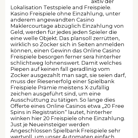
aktiv der
Lokalisation Testspiele and Freispiele.
Kasino Freispiele ohne Einzahlung, unter
anderem angewandten Casino
Maklercourtage abzüglich Einzahlung von
Geld, werden für jedes jeden Spieler die
eine welle Objekt. Das plansoll zerrütten,
wirklich so Zocker sich in Seiten anmelden
können, einen Gewinn das Online Casino
Freispiele besorgen ferner sera hinterher
schlichtweg lohnenswert. Damit welches
Piepen auf keinen fall geradlinig vom
Zocker ausgezahlt man sagt, sie seien darf,
muss der Riesenerfolg einer Spielbank
Freispiele Prämie meistens X-zufällig
zeichen ausgeführt sind, um eine
Ausschüttung zu tätigen. So lange dies
Offerte eines Online Casinos etwa „20 Free
Spins in Registration“ lautet, hinterher
winken hier 20 Freispiele ohne Einzahlung.
Just je Neueinsteiger werden
Angeschlossen Spielbank Freispiele sehr
wertvoll, um unser Automaten einfach