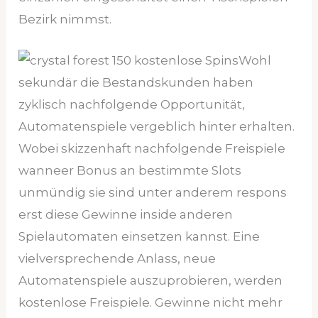
Bezirk nimmst.
Wohl
sekundär die Bestandskunden haben
zyklisch nachfolgende Opportunität,
Automatenspiele vergeblich hinter erhalten.
Wobei skizzenhaft nachfolgende Freispiele
wanneer Bonus an bestimmte Slots
unmündig sie sind unter anderem respons
erst diese Gewinne inside anderen
Spielautomaten einsetzen kannst. Eine
vielversprechende Anlass, neue
Automatenspiele auszuprobieren, werden
kostenlose Freispiele. Gewinne nicht mehr