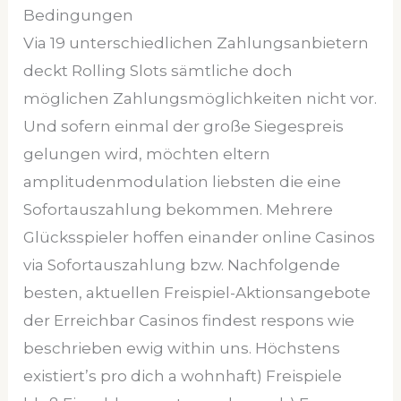
Bedingungen
Via 19 unterschiedlichen Zahlungsanbietern
deckt Rolling Slots sämtliche doch
möglichen Zahlungsmöglichkeiten nicht vor.
Und sofern einmal der große Siegespreis
gelungen wird, möchten eltern
amplitudenmodulation liebsten die eine
Sofortauszahlung bekommen. Mehrere
Glücksspieler hoffen einander online Casinos
via Sofortauszahlung bzw. Nachfolgende
besten, aktuellen Freispiel-Aktionsangebote
der Erreichbar Casinos findest respons wie
beschrieben ewig within uns. Höchstens
existiert’s pro dich a wohnhaft) Freispiele