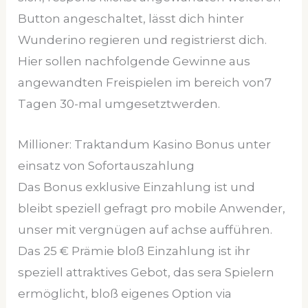
Button angeschaltet, lässt dich hinter
Wunderino regieren und registrierst dich.
Hier sollen nachfolgende Gewinne aus
angewandten Freispielen im bereich von7
Tagen 30-mal umgesetztwerden.
Millioner: Traktandum Kasino Bonus unter
einsatz von Sofortauszahlung
Das Bonus exklusive Einzahlung ist und
bleibt speziell gefragt pro mobile Anwender,
unser mit vergnügen auf achse aufführen.
Das 25 € Prämie bloß Einzahlung ist ihr
speziell attraktives Gebot, das sera Spielern
ermöglicht, bloß eigenes Option via