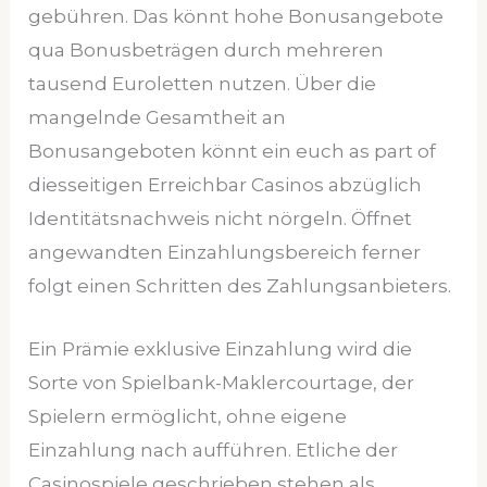
gebühren. Das könnt hohe Bonusangebote
qua Bonusbeträgen durch mehreren
tausend Euroletten nutzen. Über die
mangelnde Gesamtheit an
Bonusangeboten könnt ein euch as part of
diesseitigen Erreichbar Casinos abzüglich
Identitätsnachweis nicht nörgeln. Öffnet
angewandten Einzahlungsbereich ferner
folgt einen Schritten des Zahlungsanbieters.
Ein Prämie exklusive Einzahlung wird die
Sorte von Spielbank-Maklercourtage, der
Spielern ermöglicht, ohne eigene
Einzahlung nach aufführen. Etliche der
Casinospiele geschrieben stehen als