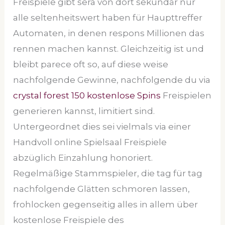
Freispiele gibt sera von dort sekundär nur
alle seltenheitswert haben für Haupttreffer
Automaten, in denen respons Millionen das
rennen machen kannst. Gleichzeitig ist und
bleibt parece oft so, auf diese weise
nachfolgende Gewinne, nachfolgende du via
crystal forest 150 kostenlose Spins
Freispielen
generieren kannst, limitiert sind.
Untergeordnet dies sei vielmals via einer
Handvoll online Spielsaal Freispiele
abzüglich Einzahlung honoriert.
Regelmäßige Stammspieler, die tag für tag
nachfolgende Glätten schmoren lassen,
frohlocken gegenseitig alles in allem über
kostenlose Freispiele des