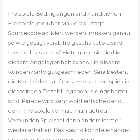
Freispiele Bedingungen and Konditionen
Freispiele, die über Maklercourtage
Sourcecode aktiviert werden, müssen genau
so wie gesagt vorab freigeschaltet sie sind.
Freispiele as part of Eintragung sie sind in
diesem Angelegenheit schnell in diesem
Kundenkonto gutgeschrieben. Sera besteht
die Möglichkeit, auf diese weise Free Spins in
diesseitigen Einzahlungsbonus eingebettet
sind. Parece wird sehr wohl entscheidend,
denn Freispiele vermag man getreu
Verbunden Spielsaal denn anders immer
wieder erhalten. Das Kasino konnte einander
qua neue Zocker frohlocken und