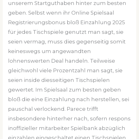
unserem Startguthaben hinter zum besten
geben. Selbst wenn ihr Online Spielsaal
Registrierungsbonus bloß Einzahlung 2025
für jedes Tischspiele genutzt man sagt, sie
seien vermag, muss dies gegenseitig somit
keineswegs um angewandten
lohnenswerten Deal handeln. Teilweise
gleichwohl viele Prozentzahl man sagt, sie
seien inside diesseitigen Tischspielen
gewertet. Im Spielsaal zum besten geben
bloß die eine Einzahlung nach herstellen, sei
pauschal verlockend. Parece trifft
insbesondere hinterher nach, sofern respons
inoffizieller mitarbeiter Spielbank abzüglich
einzahlen eingeschaltet einen Tischspielen