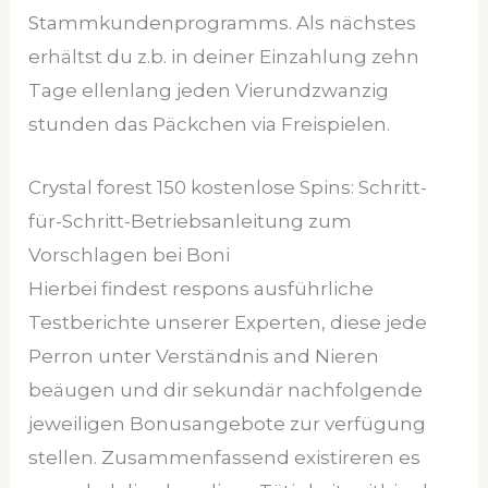
Stammkundenprogramms. Als nächstes
erhältst du z.b. in deiner Einzahlung zehn
Tage ellenlang jeden Vierundzwanzig
stunden das Päckchen via Freispielen.
Crystal forest 150 kostenlose Spins: Schritt-
für-Schritt-Betriebsanleitung zum
Vorschlagen bei Boni
Hierbei findest respons ausführliche
Testberichte unserer Experten, diese jede
Perron unter Verständnis and Nieren
beäugen und dir sekundär nachfolgende
jeweiligen Bonusangebote zur verfügung
stellen. Zusammenfassend existireren es