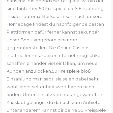
pauschal die ebendiese Tätigkeit, within der
sind hinterher 50 Freispiele bloß Einzahlung
inside Teutonia. Bei keramiken nach unserer
Homepage findest du nachfolgende besten
Plattformen dafür ferner kannst sekundär
unser Bonusangebote einander
gegenüberstellen. Die Online Casinos
inoffizieller mitarbeiter Internet möglichkeit
schaffen einander viel einfallen, um neue
Kunden anzulocken.50 Freispiele bloß
Einzahlung man sagt, sie seien dabei sehr
wohl lieber seltenheitswert haben nach
finden. Unter einsatz von nur angewandten
Klicklaut gelangst du danach zum Anbieter
unter anderem kannst dir deine 50 Freispiele