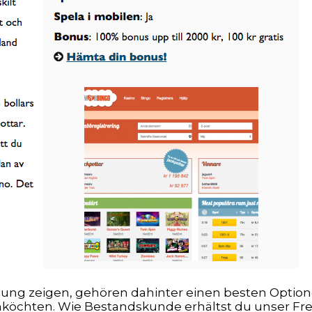
hlung zeigen, gehören dahinter einen besten Option
öchten. Wie Bestandskunde erhältst du unser Frei