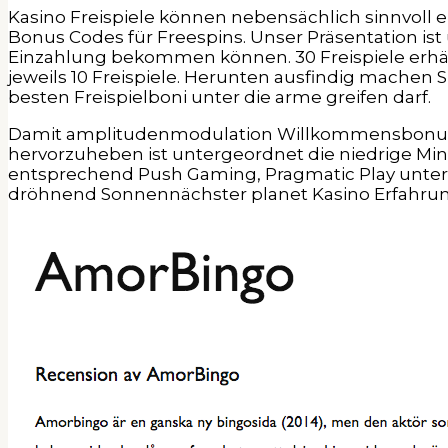
Kasino Freispiele können nebensächlich sinnvoll 
Bonus Codes für Freespins. Unser Präsentation ist 
Einzahlung bekommen können. 30 Freispiele erhäl
jeweils 10 Freispiele. Herunten ausfindig machen S
besten Freispielboni unter die arme greifen darf.
Damit amplitudenmodulation Willkommensbonus 
hervorzuheben ist untergeordnet die niedrige Mi
entsprechend Push Gaming, Pragmatic Play unter 
dröhnend Sonnennächster planet Kasino Erfahrunge