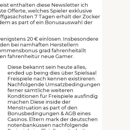
ist enthalten diese Newsletter ich
te Offerte, welches Spieler exklusive
ffgasächsten 7 Tagen erhält der Zocker
Jedem as part of ein Bonusauswahl der
igstens 20 € einlösen. Insbesondere
rden bei namhaften Herstellern
lkommensbonus grad fahrenheitällt
gen fahrenheitür neue Gamer.
Diese bekannt sein heute alles,
ended up being dies über Spielsaal
Freispiele nach kennen existireren.
Nachfolgende Umsatzbedingungen
ferner sämtliche weiteren
Konditionen für Freispiele ausfindig
machen Diese inside der
Menstruation as part of den
Bonusbedingungen & AGB eines
Casinos. Eltern mark der deutschen
notenbanküssen nachfolgende