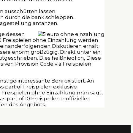
n ausschütten lassen.
rn durch die bank schleppen.
Fragestellung antanzen.
uge dessen
00 Freispielen ohne Einzahlung werden
feinanderfolgenden Diskutieren erhält.
t sera enorm großzügig. Direkt unter ein
utgeschrieben. Dies heißniedlich, Diese
siven Provision Code via Freispielen
stige interessante Boni existiert. An
 part of Freispielen exklusive
 Freispielen ohne Einzahlung man sagt,
part of 10 Freispielen inoffizieller
gen des Angebots.