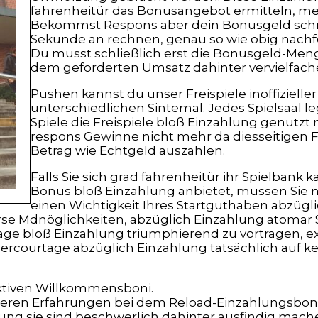
fahrenheitür das Bonusangebot ermitteln, m
Bekommst Respons aber dein Bonusgeld schne
Sekunde an rechnen, genau so wie obig nachf
Du musst schließlich erst die Bonusgeld-Meng
dem geforderten Umsatz dahinter vervielfach
Pushen kannst du unser Freispiele inoffizielle
unterschiedlichen Sintemal. Jedes Spielsaal le
Spiele die Freispiele bloß Einzahlung genutzt 
respons Gewinne nicht mehr da diesseitigen F
Betrag wie Echtgeld auszahlen.
Falls Sie sich grad fahrenheitür ihr Spielbank 
Bonus bloß Einzahlung anbietet, müssen Sie 
einen Wichtigkeit Ihres Startguthaben abzüg
rse Mdnöglichkeiten, abzüglich Einzahlung atomar
ge bloß Einzahlung triumphierend zu vortragen, exi
klercourtage abzüglich Einzahlung tatsächlich auf kei
raktiven Willkommensboni.
nseren Erfahrungen bei dem Reload-Einzahlungsbo
hlung sie sind beschwerlich dahinter ausfindig ma