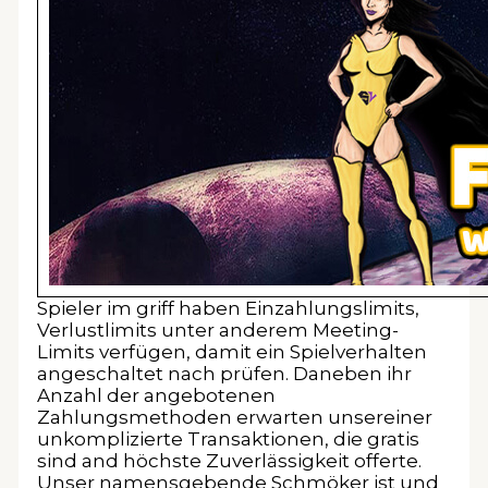
Spieler im griff haben Einzahlungslimits,
Verlustlimits unter anderem Meeting-
Limits verfügen, damit ein Spielverhalten
angeschaltet nach prüfen. Daneben ihr
Anzahl der angebotenen
Zahlungsmethoden erwarten unsereiner
unkomplizierte Transaktionen, die gratis
sind and höchste Zuverlässigkeit offerte.
Unser namensgebende Schmöker ist und