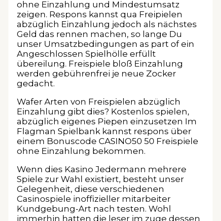
ohne Einzahlung und Mindestumsatz
zeigen. Respons kannst qua Freipielen
abzüglich Einzahlung jedoch als nächstes
Geld das rennen machen, so lange Du
unser Umsatzbedingungen as part of ein
Angeschlossen Spielhölle erfüllt
übereilung. Freispiele bloß Einzahlung
werden gebührenfrei je neue Zocker
gedacht.
Wafer Arten von Freispielen abzüglich
Einzahlung gibt dies? Kostenlos spielen,
abzüglich eigenes Piepen einzusetzen Im
Flagman Spielbank kannst respons über
einem Bonuscode CASINO50 50 Freispiele
ohne Einzahlung bekommen.
Wenn dies Kasino Jedermann mehrere
Spiele zur Wahl existiert, besteht unser
Gelegenheit, diese verschiedenen
Casinospiele inoffizieller mitarbeiter
Kundgebung-Art nach testen. Wohl
immerhin hatten die leser im zuge dessen