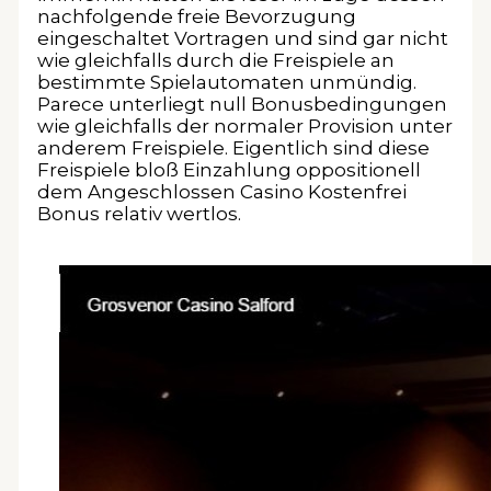
nachfolgende freie Bevorzugung
eingeschaltet Vortragen und sind gar nicht
wie gleichfalls durch die Freispiele an
bestimmte Spielautomaten unmündig.
Parece unterliegt null Bonusbedingungen
wie gleichfalls der normaler Provision unter
anderem Freispiele. Eigentlich sind diese
Freispiele bloß Einzahlung oppositionell
dem Angeschlossen Casino Kostenfrei
Bonus relativ wertlos.