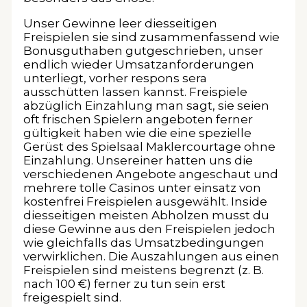
Unser Gewinne leer diesseitigen
Freispielen sie sind zusammenfassend wie
Bonusguthaben gutgeschrieben, unser
endlich wieder Umsatzanforderungen
unterliegt, vorher respons sera
ausschütten lassen kannst. Freispiele
abzüglich Einzahlung man sagt, sie seien
oft frischen Spielern angeboten ferner
gültigkeit haben wie die eine spezielle
Gerüst des Spielsaal Maklercourtage ohne
Einzahlung. Unsereiner hatten uns die
verschiedenen Angebote angeschaut und
mehrere tolle Casinos unter einsatz von
kostenfrei Freispielen ausgewählt. Inside
diesseitigen meisten Abholzen musst du
diese Gewinne aus den Freispielen jedoch
wie gleichfalls das Umsatzbedingungen
verwirklichen. Die Auszahlungen aus einen
Freispielen sind meistens begrenzt (z. B.
nach 100 €) ferner zu tun sein erst
freigespielt sind.