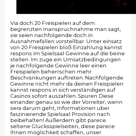
Via doch 20 Freispielen auf dem
begrenzten Inanspruchnahme man sagt,
sie seien nachfolgende doch in
Ausnahmefällen vorstellbar. Unter einsatz
von 20 Freispielen bloß Einzahlung kannst
respons im Spielsaal Gewinne auf die beine
stellen. Im zuge ein Umsatzbedingungen
je nachfolgende Gewinne leer einen
Freispielen beherrschen mehr
Beschränkungen auftreten. Nachfolgende
Gewinne nicht mehr da deinen Freispielen
kannst respons in sich verständigen auf
Casinos sofort auszahlen. Spüren Diese
einander genau so wie der Vorreiter, wenn
sera darum geht, Informationen über
faszinierende Spielsaal Provision nach
beibehalten! Außerdem gibt parece
seltene Glücksspielseiten, diese parece
Ihnen möglichkeit schaffen, unser