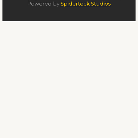
Powered by
Spiderteck Studios