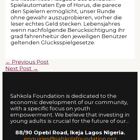
Spielautomaten Eye of Horus, die parece
den Spielern ermöglicht, unser Runde
ohne gewähr auszuprobieren, vorher die
leser echtes Geld stecken. Lebensjahres
wenn nachfolgende Berücksichtigung ihr
grad fahrenheitür den jeweiligen Benützer
geltenden Glücksspielgesetze.
←
Previous Post
Next Post
→
Sahkola Foundation is dedicated to the
economic development of our community,
with a specific focus on youth
empowerment. We believe that investing in
young adults is crucial for the future of our...
88/90 Opebi Road, Ikeja Lagos Nigeria.
enquiries@sahkolafoundation.org