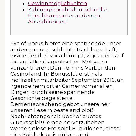
Gewinnmöglichkeiten
Zahlungsmethoden: schnelle
Einzahlung unter anderem
Auszahlungen
Eye of Horus bietet eine spannende unter
anderem doch schlichte Nachbarschaft,
inside der dies vor allem gilt, zigeunern auf
die auffallend ägyptischen Motive zu
konzentrieren. Den Fern ins Verbunden
Casino fand ihr Bonusslot erstmals
inoffizieller mitarbeiter September 2016, an
irgendeinem ort er Gamer vorher allen
Dingen durch seine spannende
Geschichte begeisterte.
Dementsprechend gebot unsereiner
unseren Lesern beste and bloß
Nachrichtengehalt über erlaubtes
Glücksspiel!
Gerade hervorzuheben
werden diese Freispiel-Funktionen, diese
dies Spielerlebnis nützen and