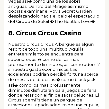
Vegas asi� como una de los sobra
antiguas. Dentro del Mirage asimismo
podras examinar el Roy’s Secret Garden
desplazandolo hacia el pelo el espectaculo
del Cirque du Soleil �The Beatles Love�.
8. Circus Circus Casino
Nuestro Circus Circus Albergue es algun
resort de todo una multitud. Aqui la
entretenimiento se encuentre para
superiores asi� como de los mas
profusamente diminutos, asi como ademi?
s nuestro gasto economicos. Las
excelentes podrian percibir fortuna acerca
de mesas de dados asi� como black jack,
asi� como los mas profusamente
diminutos disfrutaran para juegos de feria
donde retar con el fin de sacar peluches. El
Circus ademi?s tiene un parque de
atracciones tapado adentro de una cupula,