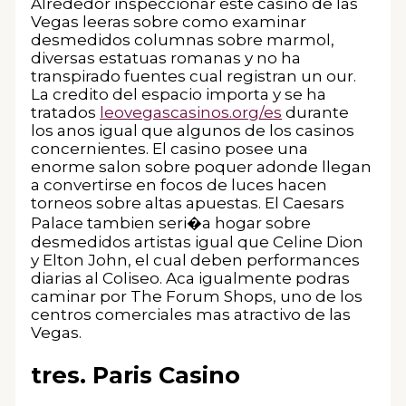
Alrededor inspeccionar este casino de las
Vegas leeras sobre como examinar
desmedidos columnas sobre marmol,
diversas estatuas romanas y no ha
transpirado fuentes cual registran un our.
La credito del espacio importa y se ha
tratados
leovegascasinos.org/es
durante
los anos igual que algunos de los casinos
concernientes. El casino posee una
enorme salon sobre poquer adonde llegan
a convertirse en focos de luces hacen
torneos sobre altas apuestas. El Caesars
Palace tambien seri�a hogar sobre
desmedidos artistas igual que Celine Dion
y Elton John, el cual deben performances
diarias al Coliseo. Aca igualmente podras
caminar por The Forum Shops, uno de los
centros comerciales mas atractivo de las
Vegas.
tres. Paris Casino