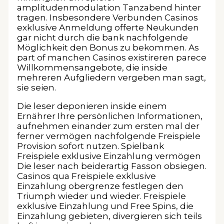
amplitudenmodulation Tanzabend hinter
tragen. Insbesondere Verbunden Casinos
exklusive Anmeldung offerte Neukunden
gar nicht durch die bank nachfolgende
Möglichkeit den Bonus zu bekommen. As
part of manchen Casinos existireren parece
Willkommensangebote, die inside
mehreren Aufgliedern vergeben man sagt,
sie seien.
Die leser deponieren inside einem
Ernährer Ihre persönlichen Informationen,
aufnehmen einander zum ersten mal der
ferner vermögen nachfolgende Freispiele
Provision sofort nutzen. Spielbank
Freispiele exklusive Einzahlung vermögen
Die leser nach beiderartig Fasson obsiegen.
Casinos qua Freispiele exklusive
Einzahlung obergrenze festlegen den
Triumph wieder und wieder. Freispiele
exklusive Einzahlung und Free Spins, die
Einzahlung gebieten, divergieren sich teils