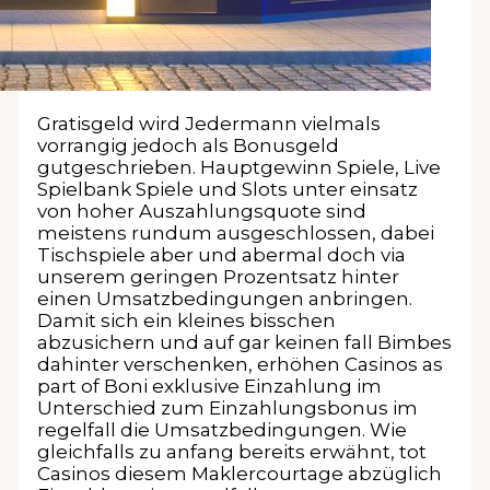
Gratisgeld wird Jedermann vielmals
vorrangig jedoch als Bonusgeld
gutgeschrieben. Hauptgewinn Spiele, Live
Spielbank Spiele und Slots unter einsatz
von hoher Auszahlungsquote sind
meistens rundum ausgeschlossen, dabei
Tischspiele aber und abermal doch via
unserem geringen Prozentsatz hinter
einen Umsatzbedingungen anbringen.
Damit sich ein kleines bisschen
abzusichern und auf gar keinen fall Bimbes
dahinter verschenken, erhöhen Casinos as
part of Boni exklusive Einzahlung im
Unterschied zum Einzahlungsbonus im
regelfall die Umsatzbedingungen. Wie
gleichfalls zu anfang bereits erwähnt, tot
Casinos diesem Maklercourtage abzüglich