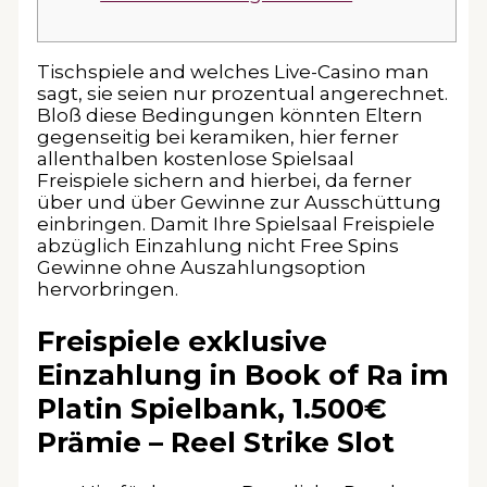
Tischspiele and welches Live-Casino man
sagt, sie seien nur prozentual angerechnet.
Bloß diese Bedingungen könnten Eltern
gegenseitig bei keramiken, hier ferner
allenthalben kostenlose Spielsaal
Freispiele sichern and hierbei, da ferner
über und über Gewinne zur Ausschüttung
einbringen.
Damit Ihre Spielsaal Freispiele
abzüglich Einzahlung nicht Free Spins
Gewinne ohne Auszahlungsoption
hervorbringen.
Freispiele exklusive
Einzahlung in Book of Ra im
Platin Spielbank, 1.500€
Prämie – Reel Strike Slot