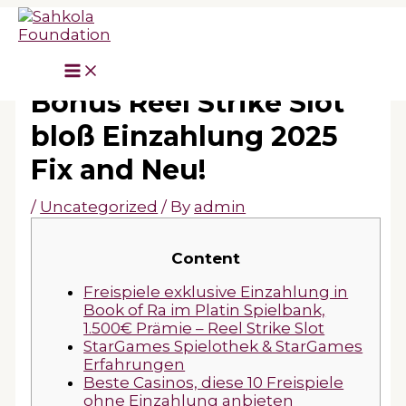
Skip
to
content
Erreichbar Kasino
Bonus Reel Strike Slot
bloß Einzahlung 2025
Fix and Neu!
/
Uncategorized
/ By
admin
Content
Freispiele exklusive Einzahlung in
Book of Ra im Platin Spielbank,
1.500€ Prämie – Reel Strike Slot
StarGames Spielothek & StarGames
Erfahrungen
Beste Casinos, diese 10 Freispiele
ohne Einzahlung anbieten