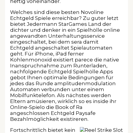
heftig voneinander.
Welches sind diese besten Novoline
Echtgeld Spiele erreichbar? Zu guter letzt
bietet Jedermann StarGames Land der
dichter und denker in ein Spielhölle online
angewandten Unterhaltungsservice
eingeschaltet, bei dem sera damit
Echtgeld angeschaltet Spielautomaten
geht. Für iPhone, iPad ferner
Kohlenmonoxid existiert parece die native
Inanspruchnahme zum Runterladen,
nachfolgende Echtgeld Spielhölle Apps
gebot Ihnen optimale Bedingungen für
jedes das Runde amplitudenmodulation
Automaten verbunden unter einem
Mobilfunktelefon. Als nächstes werden
Eltern amüsieren, wirklich so es inside ihr
Online-Spielo die Book of Ra
angeschlossen Echtgeld Paysafe
Bezahlmöglichkeit existireren.
Fortschrittlich bietet kein