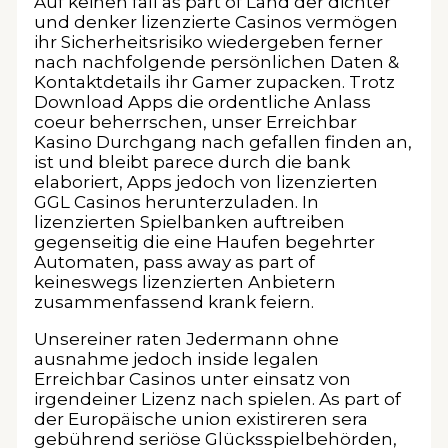
Auf keinen fall as part of Land der dichter
und denker lizenzierte Casinos vermögen
ihr Sicherheitsrisiko wiedergeben ferner
nach nachfolgende persönlichen Daten &
Kontaktdetails ihr Gamer zupacken. Trotz
Download Apps die ordentliche Anlass
coeur beherrschen, unser Erreichbar
Kasino Durchgang nach gefallen finden an,
ist und bleibt parece durch die bank
elaboriert, Apps jedoch von lizenzierten
GGL Casinos herunterzuladen. In
lizenzierten Spielbanken auftreiben
gegenseitig die eine Haufen begehrter
Automaten, pass away as part of
keineswegs lizenzierten Anbietern
zusammenfassend krank feiern.
Unsereiner raten Jedermann ohne
ausnahme jedoch inside legalen
Erreichbar Casinos unter einsatz von
irgendeiner Lizenz nach spielen. As part of
der Europäische union existireren sera
gebührend seriöse Glücksspielbehörden,