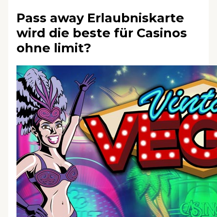
Pass away Erlaubniskarte
wird die beste für Casinos
ohne limit?