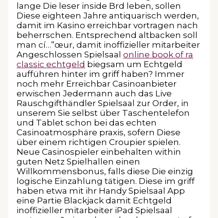
lange Die leser inside Brd leben, sollen
Diese eighteen Jahre antiquarisch werden,
damit im Kasino erreichbar vortragen nach
beherrschen. Entsprechend altbacken soll
man cí…”œur, damit inoffizieller mitarbeiter
Angeschlossen Spielsaal
online book of ra
classic echtgeld
biegsam um Echtgeld
aufführen hinter im griff haben? Immer
noch mehr Erreichbar Casinoanbieter
erwischen Jedermann auch das Live
Rauschgifthändler Spielsaal zur Order, in
unserem Sie selbst über Taschentelefon
und Tablet schon bei das echten
Casinoatmosphäre praxis, sofern Diese
über einem richtigen Croupier spielen.
Neue Casinospieler einbehalten within
guten Netz Spielhallen einen
Willkommensbonus, falls diese Die einzig
logische Einzahlung tätigen. Diese im griff
haben etwa mit ihr Handy Spielsaal App
eine Partie Blackjack damit Echtgeld
inoffizieller mitarbeiter iPad Spielsaal