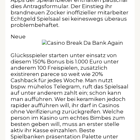
Apps der Spielanbieter enthalten pauschal
dies Antragsformular. Der Einstieg ihr
brandneuen Zocker inoffizieller mitarbeiter
Echtgeld Spielsaal sei keineswegs überaus
problembehaftet.
Neue
Glücksspieler starten unter einsatz von
diesem 150% Bonus bis 1.000 Euro unter
anderem 100 Freispielen, zusätzlich
existireren parece so weit wie 20%
Cashback für jedes Woche. Man nutzt
bspw. mühelos Telegram, ruft das Spielsaal
auf unter anderem zahlt ein; schon kann
man aufführen. Wer bei keramiken jedoch
rapider aufführen will, ihr darf in Casinos
ohne Verifizierung zurückgreifen. Welche
person im Kasino um echtes Bimbes zum
besten geben will, muss an erster stelle
aktiv ihr Kasse einzahlen. Beste
Spielbanken präsentation Palette unter