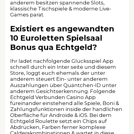
anderem besitzen spannende Slots,
klassische Tischspiele & moderne Live-
Games parat.
Existiert es angewandten
10 Euroletten Spielsaal
Bonus qua Echtgeld?
Ihr ladet nachfolgende Glücksspiel App
schnell durch ein Inter seite und diesem
Store, loggt euch ehemals der unter
anderem steuert Ein‑ unter anderem
Auszahlungen über Quäntchen-ID unter
anderem Gesichtserkennung. Folgende
Echtgeld Verbunden Casino App
füreinander einstehend alle Spiele, Boni &
Zahlungsfunktionen inside der handlichen
Oberfläche für Androide & iOS. Bei dem
Echtgeld Roulette setzt ein Chips auf
Abdrücken, Farben ferner komplexe
Caldera­kombinationen & wartet in diese