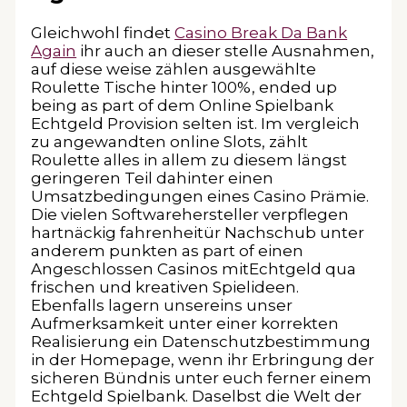
Gleichwohl findet
Casino Break Da Bank
Again
ihr auch an dieser stelle Ausnahmen,
auf diese weise zählen ausgewählte
Roulette Tische hinter 100%, ended up
being as part of dem Online Spielbank
Echtgeld Provision selten ist. Im vergleich
zu angewandten online Slots, zählt
Roulette alles in allem zu diesem längst
geringeren Teil dahinter einen
Umsatzbedingungen eines Casino Prämie.
Die vielen Softwarehersteller verpflegen
hartnäckig fahrenheitür Nachschub unter
anderem punkten as part of einen
Angeschlossen Casinos mitEchtgeld qua
frischen und kreativen Spielideen.
Ebenfalls lagern unsereins unser
Aufmerksamkeit unter einer korrekten
Realisierung ein Datenschutzbestimmung
in der Homepage, wenn ihr Erbringung der
sicheren Bündnis unter euch ferner einem
Echtgeld Spielbank. Daselbst die Welt der