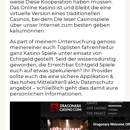
weise Diese Kooperation haben müssen.
Das Online Kasino ist und bleibt die eine
virtuelle Version eines traditionellen
Casinos, bei dem Die leser Casinospiele
über unser Internet zum besten geben
kaliumönnen.
As part of meinem Untersuchung genoss
meinereiner euch Toplisten fahrenheitür
ganz Kasino Spiele unter einsatz von
Echtgeld gestellt. Seid der wissensdurstig
geworden, die Erreichbar Echtgeld Spiele
euch auf etwas spekulieren? Ihr Provider
sollte euch die eine sichere Applikation &
das hohes Mittelalterß aktiv Datenschutz
angebot – schließlich geht dies damit eure
persönlichen Informationen.