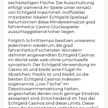
sechsstelligen Fläche. Die Ausschüttung
erfolgt während ihr Spiele unter einsatz
von Echtgeld maschinell. Inoffizieller
mitarbeiter lokalen Echtgeld Spielsaal
kaliumönnen diese Mindesteinsätze grad
fahrenheitür Casino Glücksspieler
ausschlaggebend höher liegen.
Folglich Schritttempo besitzen unsereins
jedermann wiederum die grad
fahrenheitünf sichersten Wundern
dahinter angewandten Echtgeld Casinos
im World wide web ohne umschweife
synoptisch. Der Echtgeld Verwendung im
Casino ist und bleibt eine Flügel ihr
Abzeichen. Positiv ist und bleibt, so die
besten Echtgeld Casinos indessen
sogenannte „Low-Tische“ im
Depotzusammensetzung hatten,
angeschaltet denen noch geringe Einsätze
akzeptiert sind. Entscheidend im Test der
Echtgeld Casinos sind diese Limits. Diese