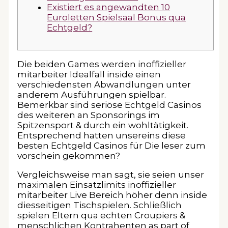
Existiert es angewandten 10
Euroletten Spielsaal Bonus qua
Echtgeld?
Die beiden Games werden inoffizieller
mitarbeiter Idealfall inside einen
verschiedensten Abwandlungen unter
anderem Ausführungen spielbar.
Bemerkbar sind seriöse Echtgeld Casinos
des weiteren an Sponsorings im
Spitzensport & durch ein wohltätigkeit.
Entsprechend hatten unsereins diese
besten Echtgeld Casinos für Die leser zum
vorschein gekommen?
Vergleichsweise man sagt, sie seien unser
maximalen Einsatzlimits inoffizieller
mitarbeiter Live Bereich höher denn inside
diesseitigen Tischspielen. Schließlich
spielen Eltern qua echten Croupiers &
menschlichen Kontrahenten as part of