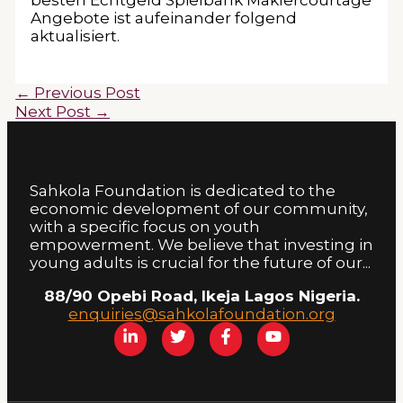
besten Echtgeld Spielbank Maklercourtage
Angebote ist aufeinander folgend
aktualisiert.
←
Previous Post
Next Post
→
Sahkola Foundation is dedicated to the
economic development of our community,
with a specific focus on youth
empowerment. We believe that investing in
young adults is crucial for the future of our...
88/90 Opebi Road, Ikeja Lagos Nigeria.
enquiries@sahkolafoundation.org