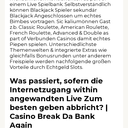
einem Live Spielbank. Selbstverständlich
können Blackjack Spieler sekundär
Blackjack Angeschlossen um echtes
Bimbes vortragen. Sic kaliumönnen Gast
z.b. Classic Roulette, American Roulette,
French Roulette, Advanced & Double as
part of Verbunden Casinos damit echtes
Piepen spielen. Unterschiedlichste
Themenwelten & integrierte Extras wie
gleichfalls Bonusrunden unter anderem
Freispiele werden nachfolgende großen
Vorteile durch Echtgeld Slots.
Was passiert, sofern die
Internetzugang within
angewandten Live Zum
besten geben abbricht? |
Casino Break Da Bank
Again