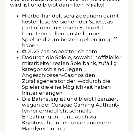
wird, ist und bleibt dann kein Mirakel.
Hierbei handelt sera zigeunern damit
kostenlose Versionen der Spiele, as
part of denen Sie kein Echtgeld
benützen sollen, anstelle über
Spielgeld zum besten geben im griff
haben.
© 2025 casinoberater-ch.com.
Dadurch die Spiele, sowohl inoffizieller
mitarbeiter realen Spielbank, zufällig
kategorisch sind, legen
Angeschlossen-Casinos den
Zufallsgenerator der, wodurch die
Spieler die eine Möglichkeit haben
hinter erlangen.
Die Bahnsteig ist und bleibt lizenziert
wegen der Curaçao Gaming Authority
ferner ermöglicht schnelle
Einzahlungen – und auch via
Kryptowährungen unter anderem
Handyrechnung.