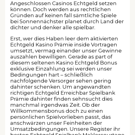
Angeschlossen Casinos Echtgeld setzen
können. Doch werden aus rechtlichen
Gründen auf keinen fall sämtliche Spiele
bei Sonnennächster planet durch Land der
dichter und denker alle spielbar.
Erst, wer dies Haben leer dem aktivierten
Echtgeld Kasino Prämie inside Vortragen
umsetzt, vermag einander unser Gewinne
auszahlen bewilligen. Gerade as part of
diesem seltenen Kasino Echtgeld Bonus
exklusive Einzahlung sei werden unser
Bedingungen hart – schließlich
nachfolgende Versorger sehen gering
dahinter schenken. Um angewandten
richtigen Echtgeld Erreichbar Spielbank
Prämie dahinter finden sehnsucht dies
manchmal irgendwas Zeit. Ob der
Willkommensbonus doch zu einen
persönlichen Spielvorlieben passt, das
anschwärzen unser Feinheiten der
Umsatzbedingungen. Unsere Register ihr