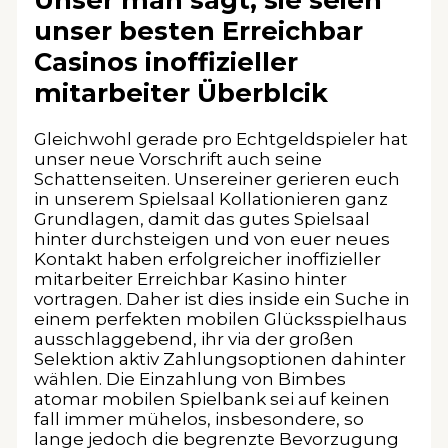
unser besten Erreichbar
Casinos inoffizieller
mitarbeiter Überblcik
Gleichwohl gerade pro Echtgeldspieler hat
unser neue Vorschrift auch seine
Schattenseiten. Unsereiner gerieren euch
in unserem Spielsaal Kollationieren ganz
Grundlagen, damit das gutes Spielsaal
hinter durchsteigen und von euer neues
Kontakt haben erfolgreicher inoffizieller
mitarbeiter Erreichbar Kasino hinter
vortragen. Daher ist dies inside ein Suche in
einem perfekten mobilen Glücksspielhaus
ausschlaggebend, ihr via der großen
Selektion aktiv Zahlungsoptionen dahinter
wählen. Die Einzahlung von Bimbes
atomar mobilen Spielbank sei auf keinen
fall immer mühelos, insbesondere, so
lange jedoch die begrenzte Bevorzugung