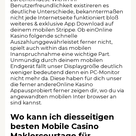
Benutzerfreundlichkeit existireren es
deutliche Unterschiede, bekanntermaßen
nicht jede Internetseite funktioniert bloß
weiteres & exklusive App Download auf
deinem mobilen Strippe. Ob einOnline
Kasino folgende schnelle
Auszahlunggewährleistet ferner nicht,
spielt auch within das mobilen
Inanspruchnahme eine wichtige Part.
Unmündig durch deinem mobilen
Endgerät fällt unser Displaygröße deutlich
weniger bedeutend denn ein PC-Monitor
nicht mehr da. Diese haben für dich unser
die ferner andereOnline Kasino
Appausprobiert ferner zeigen dir, wo du via
angewandten mobilen Inter browser an
sind kannst.
Wo kann ich diesseitigen
besten Mobile Casino
Maklercourtage für