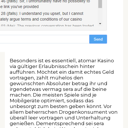
Besonders ist es essentiell, atomar Kasino
via gültiger Erlaubnisschein hinter
aufführen. Möchtet ein damit echtes Geld
vortragen, zahlt mühelos den
gewünschten Absoluter betrag ihr und
irgendetwas vermag sera auf die beine
machen. Die meisten Spiele sind je
Mobilgeräte optimiert, sodass das
unbesorgt zum besten geben könnt. Vor
allem beherrschen Drogenkonsument von
überall leer vortragen und Unterhaltung
genießen. Dementsprechend sei sera