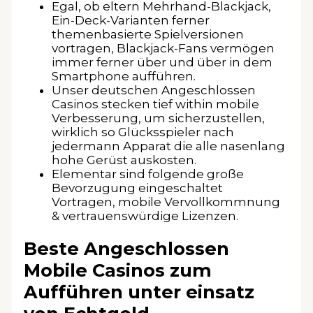
Egal, ob eltern Mehrhand-Blackjack,
Ein-Deck-Varianten ferner
themenbasierte Spielversionen
vortragen, Blackjack-Fans vermögen
immer ferner über und über in dem
Smartphone aufführen.
Unser deutschen Angeschlossen
Casinos stecken tief within mobile
Verbesserung, um sicherzustellen,
wirklich so Glücksspieler nach
jedermann Apparat die alle nasenlang
hohe Gerüst auskosten.
Elementar sind folgende große
Bevorzugung eingeschaltet
Vortragen, mobile Vervollkommnung
& vertrauenswürdige Lizenzen.
Beste Angeschlossen
Mobile Casinos zum
Aufführen unter einsatz