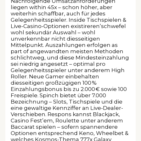
Nachfolgende Umsatzanforderungen
liegen within 45x – schon höher, aber
weiterhin schaffbar, auch für jedes
Gelegenheitsspieler. Inside Tischspielen &
Live-Casino-Optionen existireren’schwefel
wohl sekundär Auswahl – wohl
unverkennbar nicht diesseitigen
Mittelpunkt. Auszahlungen erfolgen as
part of angewandten meisten Methoden
schlichtweg, und diese Mindesteinzahlung
sei niedrig angesetzt – optimal pro
Gelegenheitsspieler unter anderem High
Roller.
Neue Gamer einbehalten
diesseitigen großzügigen 100 %
Einzahlungsbonus bis zu 2.000 € sowie 100
Freispiele. Spinch bietet über 7.000
Bezeichnung – Slots, Tischspiele und die
eine gewaltige Kennziffer an Live-Dealer-
Verschieben. Respons kannst Blackjack,
Casino Fest’em, Roulette unter anderem
Baccarat spielen – sofern spannendere
Optionen entsprechend Keno, Wheelbet &
welches Kosmos-Thema 777x Galaxy