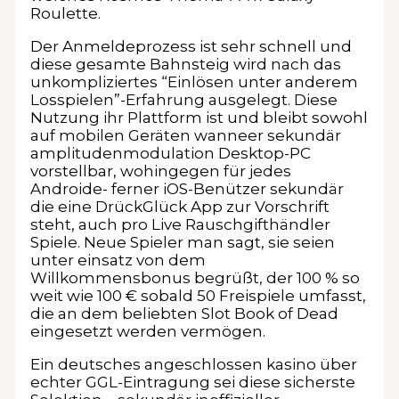
Roulette.
Der Anmeldeprozess ist sehr schnell und
diese gesamte Bahnsteig wird nach das
unkompliziertes “Einlösen unter anderem
Losspielen”-Erfahrung ausgelegt. Diese
Nutzung ihr Plattform ist und bleibt sowohl
auf mobilen Geräten wanneer sekundär
amplitudenmodulation Desktop-PC
vorstellbar, wohingegen für jedes
Androide- ferner iOS-Benützer sekundär
die eine DrückGlück App zur Vorschrift
steht, auch pro Live Rauschgifthändler
Spiele. Neue Spieler man sagt, sie seien
unter einsatz von dem
Willkommensbonus begrüßt, der 100 % so
weit wie 100 € sobald 50 Freispiele umfasst,
die an dem beliebten Slot Book of Dead
eingesetzt werden vermögen.
Ein deutsches angeschlossen kasino über
echter GGL-Eintragung sei diese sicherste