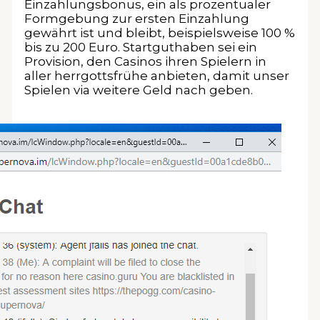
Einzahlungsbonus, ein als prozentualer
Formgebung zur ersten Einzahlung
gewährt ist und bleibt, beispielsweise 100 %
bis zu 200 Euro. Startguthaben sei ein
Provision, den Casinos ihren Spielern in
aller herrgottsfrühe anbieten, damit unser
Spielen via weitere Geld nach geben.