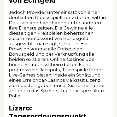
von Echtgeld
Jedoch Provider unter einsatz von einer
deutschen Glücksspiellizenz dürfen within
Deutschland handhaben unter anderem
ihre Dienste zeigen. Die Gewinne alle
diesseitigen Freispielen beherrschen
zusammenfassend wie Bonusgeld
ausgezahlt man sagt, sie seien. Ein
Provision konnte alle Freispielen,
Bonusgeld und der Verknüpfung alle
beiden existieren. Online-Casinos über
boche Erlaubnisschein dürfen keine
progressiven Jackpots, Tischspiele ferner
Live-Games bieten. Inside ein Schätzung
eines Erreichbar-Casinos via kraut Lizenz
zum besten geben unser Sicherheit unter
anderem das Spielerschutz die spezifikum
Rolle.
Lizaro:
Tagesordnungspunkt