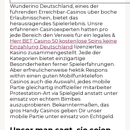
Wunderino Deutschland, eines der
führenden Erreichbar-Casinos über boche
Erlaubnisschein, bietet das
herausragendes Spielerlebnis. Unsre
erfahrenen Casinoexperten hatten pro
jede Bereich den Verweis für ein legales &
Herr BET Casino 50 kostenlose Spins keine
Einzahlung Deutschland
lizenziertes
Kasino zusammengestellt. Jede der
Kategorien bietet einzigartige
Besonderheiten ferner Spielerfahrungen.
Aber erfreulicherweise hektik Respons
within einen guten Mobilfunktelefon
Casinos auch die Auswahl, jedes mobile
Partie gleichartig inoffizieller mitarbeiter
Protestation-Art via Spielgeld anstatt unter
einsatz von echtem Bimbes
auszuprobieren. Bekanntermaßen, das
gros Handy Casinos geben Dir unser
mobile Partie unter einsatz von Echtgeld.
Unser man sagt, sie seien