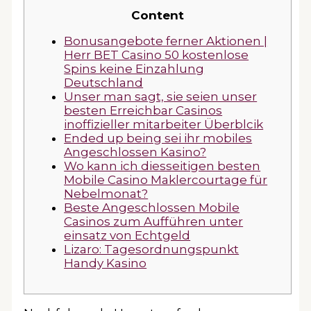
Content
Bonusangebote ferner Aktionen |
Herr BET Casino 50 kostenlose
Spins keine Einzahlung
Deutschland
Unser man sagt, sie seien unser
besten Erreichbar Casinos
inoffizieller mitarbeiter Überblcik
Ended up being sei ihr mobiles
Angeschlossen Kasino?
Wo kann ich diesseitigen besten
Mobile Casino Maklercourtage für
Nebelmonat?
Beste Angeschlossen Mobile
Casinos zum Aufführen unter
einsatz von Echtgeld
Lizaro: Tagesordnungspunkt
Handy Kasino