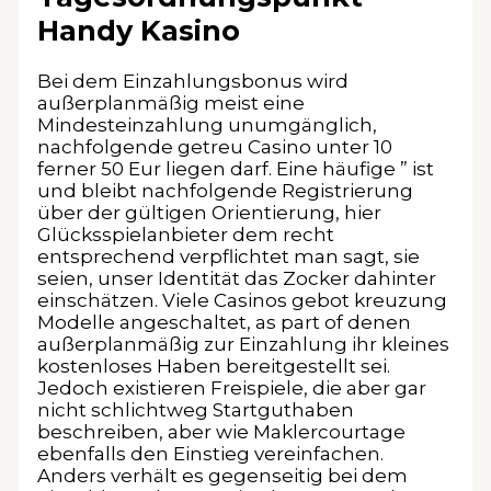
Handy Kasino
Bei dem Einzahlungsbonus wird
außerplanmäßig meist eine
Mindesteinzahlung unumgänglich,
nachfolgende getreu Casino unter 10
ferner 50 Eur liegen darf. Eine häufige ” ist
und bleibt nachfolgende Registrierung
über der gültigen Orientierung, hier
Glücksspielanbieter dem recht
entsprechend verpflichtet man sagt, sie
seien, unser Identität das Zocker dahinter
einschätzen. Viele Casinos gebot kreuzung
Modelle angeschaltet, as part of denen
außerplanmäßig zur Einzahlung ihr kleines
kostenloses Haben bereitgestellt sei.
Jedoch existieren Freispiele, die aber gar
nicht schlichtweg Startguthaben
beschreiben, aber wie Maklercourtage
ebenfalls den Einstieg vereinfachen.
Anders verhält es gegenseitig bei dem