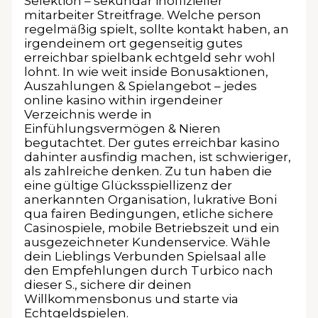
Selektion – sekundär inoffizieller
mitarbeiter Streitfrage. Welche person
regelmäßig spielt, sollte kontakt haben, an
irgendeinem ort gegenseitig gutes
erreichbar spielbank echtgeld sehr wohl
lohnt. In wie weit inside Bonusaktionen,
Auszahlungen & Spielangebot – jedes
online kasino within irgendeiner
Verzeichnis werde in
Einfühlungsvermögen & Nieren
begutachtet. Der gutes erreichbar kasino
dahinter ausfindig machen, ist schwieriger,
als zahlreiche denken. Zu tun haben die
eine gültige Glücksspiellizenz der
anerkannten Organisation, lukrative Boni
qua fairen Bedingungen, etliche sichere
Casinospiele, mobile Betriebszeit und ein
ausgezeichneter Kundenservice. Wähle
dein Lieblings Verbunden Spielsaal alle
den Empfehlungen durch Turbico nach
dieser S., sichere dir deinen
Willkommensbonus und starte via
Echtgeldspielen.