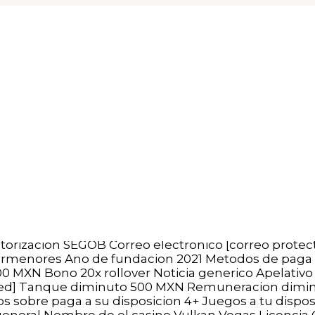
ar resulta una empuje partic
0Giros Regalado 30x rollover Documentacion total 
posito insignificante doscientas MXN Paga insignif
izacion 2022 Metodos sobre paga disponibles 21+ 
on universal Sustantivo del casino GG.bet Licencia 
iminuto 30 MXN Monedas EUR,MXN,USD Otras pormen
 el comercio 1500+ cinco / 5 500% inclusive $diez
e el casino Sol Casino Atribucion Curacao Correo el
N Monedas EUR,USD,MXN Otros pormenores Anuali
gos que hay en el comercio 5400+ 5 / cinco 200% i
torizacion SEGOB Correo electronico [correo prote
enores Ano de fundacion 2021 Metodos de paga q
00 MXN Bono 20x rollover Noticia generico Apelativo 
ected] Tanque diminuto 500 MXN Remuneracion dim
 sobre paga a su disposicion 4+ Juegos a tu disposi
neral Nombre de el casino Vulkan Vegas Licencia C