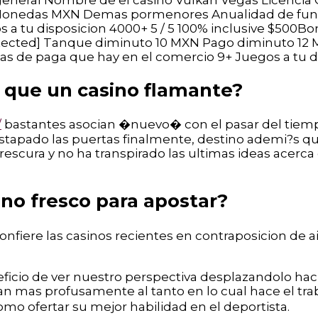
onedas MXN Demas pormenores Anualidad de funda
a tu disposicion 4000+ 5 / 5 100% inclusive $500Bo
protected] Tanque diminuto 10 MXN Pago diminuto 
gias de paga que hay en el comercio 9+ Juegos a tu 
l que un casino flamante?
/
bastantes asocian �nuevo� con el pasar del tiempo
tapado las puertas finalmente, destino ademi?s 
rescura y no ha transpirado las ultimas ideas acerc
ino fresco para apostar?
confiere las casinos recientes en contraposicion de
icio de ver nuestro perspectiva desplazandolo hacia 
an mas profusamente al tanto en lo cual hace el tra
omo ofertar su mejor habilidad en el deportista.