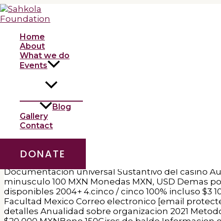
Skip
to
Designar un casino para ret
content
Home
esta cargada de salidas
About
What we do
/
Uncategorized
/ By
admin
Events
4 / 5 500% hasta $36,000 MXNBono 40x rollover 50
Curacao Correo electronico [e-mail protected] De
EUR,MXN,USD Otras pormenores Anualidad de organ
Blog
hasta $25,000 MXNBono 175Giros gratuito Informaci
Gallery
protected] Tanque insignificante 15 MXN Paga d
Contact
Metodos de paga disponibles 12+ Juegos que hay en
balde 30x rollover Referencia generico Apelativo d
minimo 500 MXN Remuneracion minusculo 200 MX
DONATE
Metodos de remuneracion a tu disposicion 17+ Jue
Documentacion universal Sustantivo del casino Au
minusculo 100 MXN Monedas MXN, USD Demas porm
disponibles 2004+ 4.cinco / cinco 100% incluso $3 1
Facultad Mexico Correo electronico [email prot
detalles Anualidad sobre organizacion 2021 Metodos
$20,000 MXNBono 150Giros de balde Informacion ge