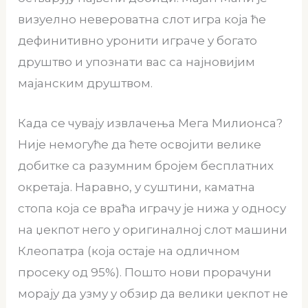
визуелно невероватна слот игра која ће
дефинитивно уронити играче у богато
друштво и упознати вас са најновијим
мајанским друштвом.
Када се чувају извлачења Мега Милионса?
Није немогуће да ћете освојити велике
добитке са разумним бројем бесплатних
окретаја. Наравно, у суштини, каматна
стопа која се враћа играчу је нижа у односу
на џекпот него у оригиналној слот машини
Клеопатра (која остаје на одличном
просеку од 95%). Пошто нови прорачуни
морају да узму у обзир да велики џекпот не