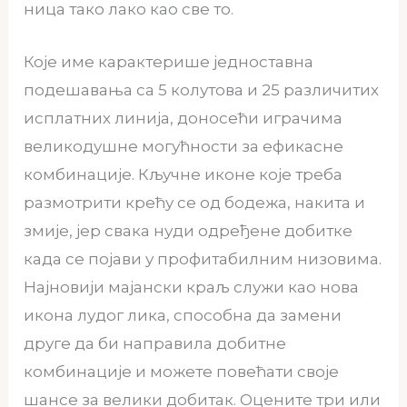
ница тако лако као све то.
Које име карактерише једноставна
подешавања са 5 колутова и 25 различитих
исплатних линија, доносећи играчима
великодушне могућности за ефикасне
комбинације. Кључне иконе које треба
размотрити крећу се од бодежа, накита и
змије, јер свака нуди одређене добитке
када се појави у профитабилним низовима.
Најновији мајански краљ служи као нова
икона лудог лика, способна да замени
друге да би направила добитне
комбинације и можете повећати своје
шансе за велики добитак. Оцените три или