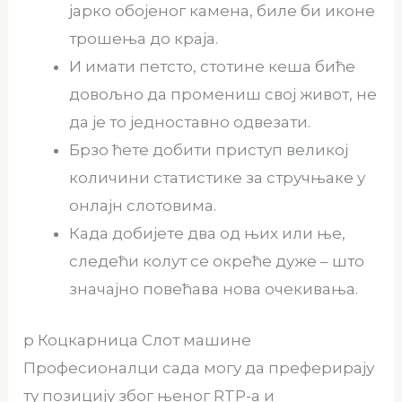
јарко обојеног камена, биле би иконе
трошења до краја.
И имати петсто, стотине кеша биће
довољно да промениш свој живот, не
да је то једноставно одвезати.
Брзо ћете добити приступ великој
количини статистике за стручњаке у
онлајн слотовима.
Када добијете два од њих или ње,
следећи колут се окреће дуже – што
значајно повећава нова очекивања.
p Коцкарница Слот машине
Професионалци сада могу да преферирају
ту позицију због њеног RTP-а и