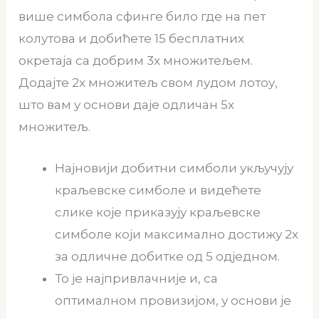
више симбола сфинге било где на пет
колутова и добићете 15 бесплатних
окретаја са добрим 3x множитељем.
Додајте 2x множитељ свом лудом лотоу,
што вам у основи даје одличан 5x
множитељ.
Најновији добитни симболи укључују
краљевске симболе и видећете
слике које приказују краљевске
симболе који максимално достижу 2x
за одличне добитке од 5 одједном.
То је најпривлачније и, са
оптималном провизијом, у основи је