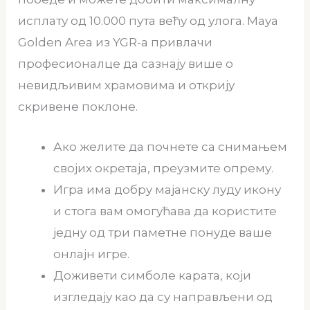
исплату од 10.000 пута већу од улога. Maya
Golden Area из YGR-а привлачи
професионалце да сазнају више о
невидљивим храмовима и открију
скривене поклоне.
Ако желите да почнете са снимањем
својих окретаја, преузмите опрему.
Игра има добру мајанску луду икону
и стога вам омогућава да користите
једну од три паметне понуде ваше
онлајн игре.
Доживети симболе карата, који
изгледају као да су направљени од