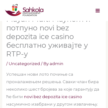
Skip
Демонстрација слота
to
Mayan Multi Mayhem и
content
потпуно novi bez
depozita ice casino
бесплатно уживајте у
RTP-у
/
Uncategorized
/ By
admin
Успешан нови лото почиње са
проналажењем решења. Сваки члан бира
неколико шест бројева за које гарантују да
ће бити
novi bez depozita ice casino
насумично изабрани у другом извлачењу.