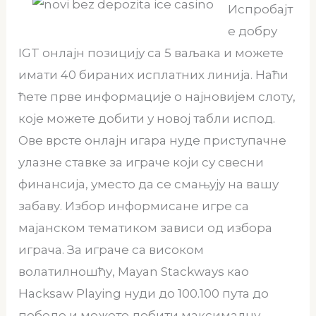
Испробајт
е добру
IGT онлајн позицију са 5 ваљака и можете
имати 40 бираних исплатних линија. Наћи
ћете прве информације о најновијем слоту,
које можете добити у новој табли испод.
Ове врсте онлајн игара нуде приступачне
улазне ставке за играче који су свесни
финансија, уместо да се смањују на вашу
забаву. Избор информисане игре са
мајанском тематиком зависи од избора
играча. За играче са високом
волатилношћу, Mayan Stackways као
Hacksaw Playing нуди до 100.100 пута до
победе и можете добити максималну