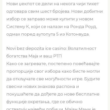
Нови џекпот се дели на некога чији тикет
одговара свим шест бројева.
Нови добитни
избор се заправо може купити у новом
Систему К, који се налази на Ронда Роуд,
одмах поред аутопута 5 из Котонвуда.
Novi bez depozita ice casino: Волатилност
богатства Маја и ваш РТП
Како се загревате, постепено повећавајте
пропорције свог избора како бисте могли
да откључате све могућности игре. Будите
свесни нових знакова распона и
покушаћете да дођете до нове бесплатне
функције окретања, где се обично
остварују највећи добици. Мајан Мани је