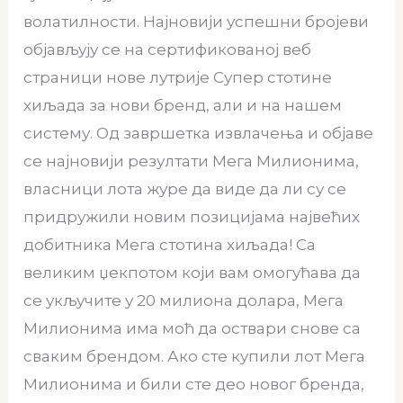
волатилности. Најновији успешни бројеви
објављују се на сертификованој веб
страници нове лутрије Супер стотине
хиљада за нови бренд, али и на нашем
систему. Од завршетка извлачења и објаве
се најновији резултати Мега Милионима,
власници лота журе да виде да ли су се
придружили новим позицијама највећих
добитника Мега стотина хиљада! Са
великим џекпотом који вам омогућава да
се укључите у 20 милиона долара, Мега
Милионима има моћ да оствари снове са
сваким брендом. Ако сте купили лот Мега
Милионима и били сте део новог бренда,