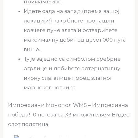
примамљиво.
Идете сада на запад (према вашој
локацији!) како бисте пронашли
ковчеге пуне злата и остварићете
максималну добит од десет.000 пута
више.
Ту је заједно са симболом сребрне
огрлице и добићете алтернативну
икону слагалице поред златног
мајанског новчића.
Импресивни Монопол WMS – Импресивна
победа! 10 потеза са X3 множитељем Видео
слот подстицај