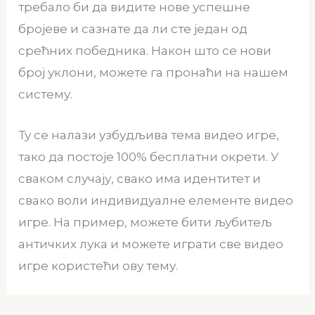
требало би да видите нове успешне
бројеве и сазнате да ли сте један од
срећних победника. Након што се нови
број уклони, можете га пронаћи на нашем
систему.
Ту се налази узбудљива тема видео игре,
тако да постоје 100% бесплатни окрети. У
сваком случају, свако има идентитет и
свако воли индивидуалне елементе видео
игре. На пример, можете бити љубитељ
античких лука и можете играти све видео
игре користећи ову тему.