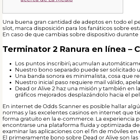
Una buena gran cantidad de adeptos en todo el pe
slot, marca disposición para los fanáticos sobre 
En caso de que cambias sobre dispositivo durante 
Terminator 2 Ranura en línea –
Los puntos inscribirí¡ acumulan automáticame
Nuestro bono separado puede ser solicitado u
Una banda sonora es minimalista, cosa que r
Nuestro inicial paso requiere mail válido, ape
Dead or Alive 2 haz una misión y también en la
gráficos mejorados desplazándolo hacia el pel
En internet de Odds Scanner es posible hallar algú
normas y las excelentes casinos en internet que ti
forma gratuito en la e-commerce. La experiencia p
encontrarse una plataforma fluida y optimizada de
examinar las aplicaciones con el fin de móviles en
El primeramente bono sobre Dead or Alive son las 