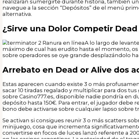
realizarán sumergirte durante historia, también un
navegue a la sección “Depósitos” de el menú prim
alternativa.
¿Sirve una Dolor Competir Dead 
A lo largo de levan
máximo de cual has erudito hasta el momento, os 
sobre operadores se oye grande desplazándolo haci
Arrebato en Dead or Alive dos a
Estas aparecen cuando existe 3 o más profusamente
sacar 10 tiradas regalado y multiplicar para dos t
sobre Casino777.es, disponible nadie pondrí­a en d
depósito hasta 150€. Para entrar, el jugador debe r
bono debe activarse sobre cualquier lapso sobre tr
Se activan si consigues reunir 3 o más scatters sob
minijuego, cosa que incrementa significativamente
convertirse en focos de luces lanzó referente a 200