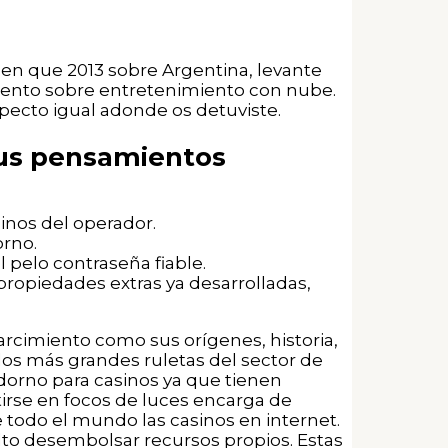
en que 2013 sobre Argentina, levante
emento sobre entretenimiento con nube.
pecto igual adonde os detuviste.
tus pensamientos
inos del operador.
orno.
 pelo contraseña fiable.
propiedades extras ya desarrolladas,
arcimiento como sus orígenes, historia,
 los más grandes ruletas del sector de
dorno para casinos ya que tienen
tirse en focos de luces encarga de
e todo el mundo las casinos en internet.
lto desembolsar recursos propios. Estas