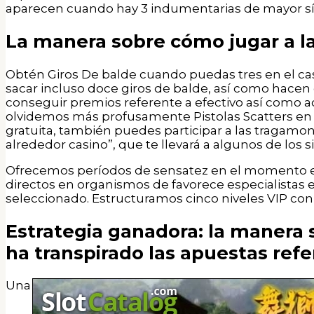
aparecen cuando hay 3 indumentarias de mayor símb
La manera sobre cómo jugar a la 
Obtén Giros De balde cuando puedas tres en el cas
sacar incluso doce giros de balde, así­ como hace
conseguir premios referente a efectivo así­ como a
olvidemos más profusamente Pistolas Scatters en l
gratuita, también puedes participar a las tragamon
alrededor casino”, que te llevará a algunos de los si
Ofrecemos períodos de sensatez en el momento en
directos en organismos de favorece especialistas e
seleccionado. Estructuramos cinco niveles VIP co
Estrategia ganadora: la manera 
ha transpirado las apuestas ref
Una