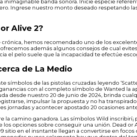
a inimaginable banda sonora. Inicie especie referen
ero. Ingrese nuestro monto deseado respetando las
or Alive 2?
te crónica, hemos recomendado uno de los excelente
ofrecemos además algunos consejos de cual evites c
a el pelo suele que la incapacidad te efectúe esco
cerca de La Medio
 símbolos de las pistolas cruzadas leyendo ‘Scatte
us ganancias con al completo símbolo de Wanted la ap
uda desde nuestro 20 de junio de 2024, brinda cualqu
egistrarse, impulsar la propuesta y no ha transpirad
es jornadas y acontecer apostado 20 ocasiones antes
re la camino ganadora. Las símbolos Wild inscribirí¡ 
 los opciones sobre conseguir una unión. Dead or A
9 sitio en el insntante llegan a convertirse en focos