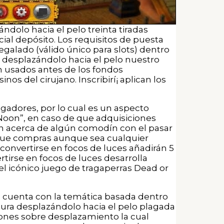
ndolo hacia el pelo treinta tiradas
ial depósito. Los requisitos de puesta
galado (válido único para slots) dentro
 desplazándolo hacia el pelo nuestro
án usados antes de los fondos
s del cirujano. Inscribirí¡ aplican los
gadores, por lo cual es un aspecto
 Noon”, en caso de que adquisiciones
an acerca de algún comodín con el pasar
e que compras aunque sea cualquier
convertirse en focos de luces añadirán 5
rtirse en focos de luces desarrolla
del icónico juego de tragaperras Dead or
os cuenta con la temática basada dentro
ura desplazándolo hacia el pelo plagada
siones sobre desplazamiento la cual