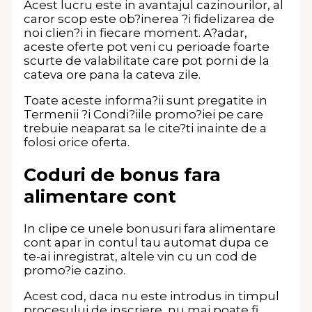
Acest lucru este in avantajul cazinourilor, al
caror scop este ob?inerea ?i fidelizarea de
noi clien?i in fiecare moment. A?adar,
aceste oferte pot veni cu perioade foarte
scurte de valabilitate care pot porni de la
cateva ore pana la cateva zile.
Toate aceste informa?ii sunt pregatite in
Termenii ?i Condi?iile promo?iei pe care
trebuie neaparat sa le cite?ti inainte de a
folosi orice oferta.
Coduri de bonus fara
alimentare cont
In clipe ce unele bonusuri fara alimentare
cont apar in contul tau automat dupa ce
te-ai inregistrat, altele vin cu un cod de
promo?ie cazino.
Acest cod, daca nu este introdus in timpul
procesului de inscriere, nu mai poate fi