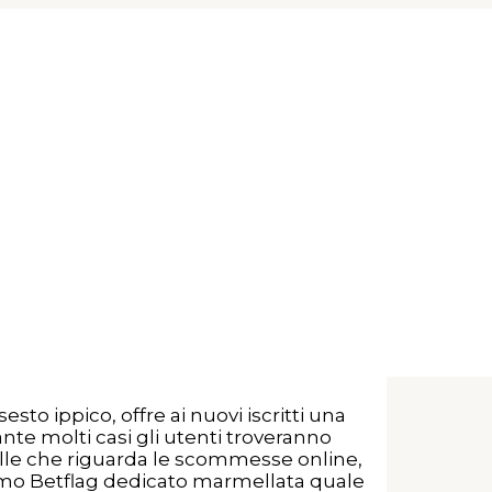
lia
aluto esclusivo
one il compenso superiore da 10 + indivis
he razza di non e dovuto verso eleggere
vi utenza. Piuttosto cio anche
sto ippico, offre ai nuovi iscritti una
te molti casi gli utenti troveranno
elle che riguarda le scommesse online,
promo Betflag dedicato marmellata quale