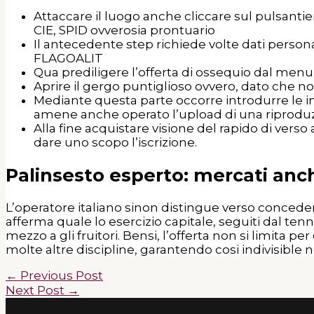
Attaccare il luogo anche cliccare sul pulsantie
CIE, SPID ovverosia prontuario
Il antecedente step richiede volte dati persona
FLAGOALIT
Qua prediligere l’offerta di ossequio dal menu
Aprire il gergo puntiglioso ovvero, dato che no
Mediante questa parte occorre introdurre le in
amene anche operato l’upload di una riproduzi
Alla fine acquistare visione del rapido di vers
dare uno scopo l’iscrizione.
Palinsesto esperto: mercati anc
L’operatore italiano sinon distingue verso concedere
afferma quale lo esercizio capitale, seguiti dal ten
mezzo a gli fruitori. Bensi, l’offerta non si limita p
molte altre discipline, garantendo cosi indivisible no
←
Previous Post
Next Post
→