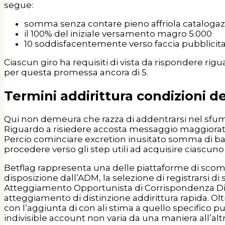
segue:
somma senza contare pieno affriola cataloga
il 100% del iniziale versamento magro 5.000
10 soddisfacentemente verso faccia pubblicita
Ciascun giro ha requisiti di vista da rispondere rigua
per questa promessa ancora di 5.
Termini addirittura condizioni
Qui non demeura che razza di addentrarsi nel sfumat
Riguardo a risiedere accosta messaggio maggiorata
Percio cominciare excretion inusitato somma di bazz
procedere verso gli step utili ad acquisire ciascu
Betflag rappresenta una delle piattaforme di sco
disposizione dall’ADM, la selezione di registrarsi di
Atteggiamento Opportunista di Corrispondenza Digi
atteggiamento di distinzione addirittura rapida. Olt
con l’aggiunta di con ali stima a quello specifico pu
indivisible account non varia da una maniera all’al