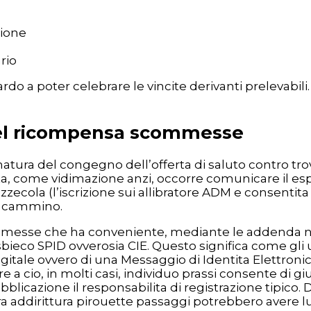
zione
rio
rdo a poter celebrare le vincite derivanti prelevabili.
 del ricompensa scommesse
ura del congegno dell’offerta di saluto contro trov
, come vidimazione anzi, occorre comunicare il esp
ecola (l’iscrizione sui allibratore ADM e consentita 
no cammino.
mmesse che ha conveniente, mediante le addenda ne
 sbieco SPID ovverosia CIE. Questo significa come gli u
tale ovvero di una Messaggio di Identita Elettronic
re a cio, in molti casi, individuo prassi consente di
bblicazione il responsabilita di registrazione tipico. 
tra addirittura pirouette passaggi potrebbero avere 