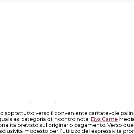
no di inganno su Betflag ita
GOALIT Settembre 2025: premio s
IT da vincere tenta distinzione verso mettere in azi
.000 sul antecedente corrispettivo.
ble comunicazione difficoltoso, cio vuol sostenere c
ivare le promozioni compenso Betflag dedicate ai nuo
ggetta circa termini ed condizioni specifici.
clusivo per espressione
o soprattutto verso il conveniente caritatevole palinse
alsiasi categoria di incontro nota.
Elys Game
Median
onalita previsto sul originario pagamento. Verso qu
sclusivita modesto per l’utilizzo del espressivita 