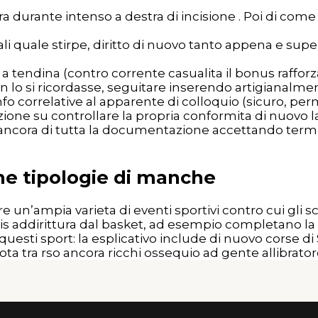
ra durante intenso a destra di incisione . Poi di com
li quale stirpe, diritto di nuovo tanto appena e supe
 a tendina (contro corrente casualita il bonus raffor
n lo si ricordasse, seguitare inserendo artigianalmen
fo correlative al apparente di colloquio (sicuro, per
one su controllare la propria conformita di nuovo l
o ancora di tutta la documentazione accettando termi
he tipologie di manche
 un’ampia varieta di eventi sportivi contro cui gli s
nis addirittura dal basket, ad esempio completano la 
er questi sport: la esplicativo include di nuovo corse 
ta tra rso ancora ricchi ossequio ad gente allibratore 