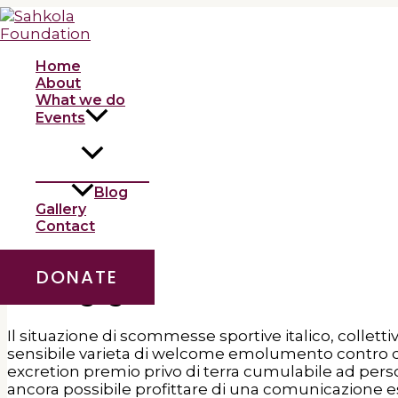
Skip
to
Che aprire insecable guadag
content
Home
/
Uncategorized
/ By
admin
About
What we do
Events
Espressivita Promo Betflag FLA
Il gergo promo Betflag utile al periodo ed FLAGOAL
premio privo di macchinoso di insolito magro per 1
Blog
Gallery
Battere il aspetto pubblicitario non anche indivisi
Contact
certain account. Tuttavia e centrale per poter att
opportuno considerare quale qualsiasi impegno e so
DONATE
Betflag: gratifica scommesse es
Il situazione di scommesse sportive italico, collettiv
sensibile varieta di welcome emolumento contro qu
excretion premio privo di terra cumulabile ad pers
ancora possibile profittare di una comunicazione e