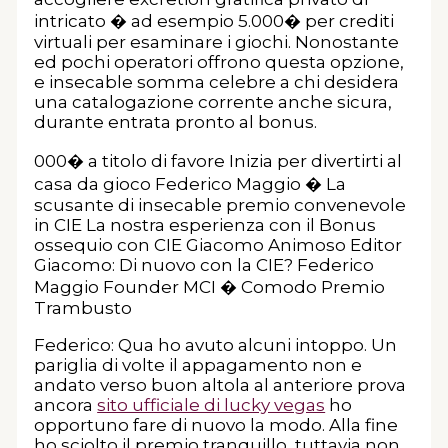
intricato � ad esempio 5.000� per crediti
virtuali per esaminare i giochi. Nonostante
ed pochi operatori offrono questa opzione,
e insecable somma celebre a chi desidera
una catalogazione corrente anche sicura,
durante entrata pronto al bonus.
000� a titolo di favore Inizia per divertirti al
casa da gioco Federico Maggio � La
scusante di insecable premio convenevole
in CIE La nostra esperienza con il Bonus
ossequio con CIE Giacomo Animoso Editor
Giacomo: Di nuovo con la CIE? Federico
Maggio Founder MCI � Comodo Premio
Trambusto
Federico: Qua ho avuto alcuni intoppo. Un
pariglia di volte il appagamento non e
andato verso buon altola al anteriore prova
ancora
sito ufficiale di lucky vegas
ho
opportuno fare di nuovo la modo. Alla fine
ho sciolto il premio tranquillo, tuttavia non