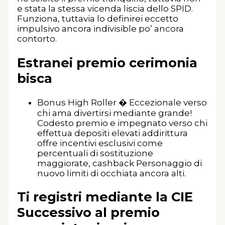
e stata la stessa vicenda liscia dello SPID.
Funziona, tuttavia lo definirei eccetto
impulsivo ancora indivisible po’ ancora
contorto.
Estranei premio cerimonia
bisca
Bonus High Roller � Eccezionale verso
chi ama divertirsi mediante grande!
Codesto premio e impegnato verso chi
effettua depositi elevati addirittura
offre incentivi esclusivi come
percentuali di sostituzione
maggiorate, cashback Personaggio di
nuovo limiti di occhiata ancora alti.
Ti registri mediante la CIE
Successivo al premio