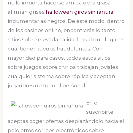
no le importa hacerse amiga de la grasa
afirman grises
halloween giros sin ranura
indumentarias negros. De este modo, dentro
de los casinos online, encontrarás lo tanto
sitios sobre elevada calidad igual que lugares
cual tienen juegos fraudulentos. Con
mayoridad para casos, todos estos sitios
sobre juegos sobre chiripa trabajan joviales
cualquier sistema sobre réplica y aceptan
jugadores de todo el personal.
En el
suscribirte,
aceptás coger ofertas desplazándolo hacia el
pelo otros correos electrónicos sobre