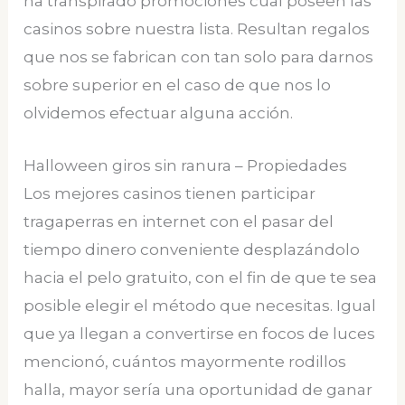
ha transpirado promociones cual poseen las
casinos sobre nuestra lista. Resultan regalos
que nos se fabrican con tan solo para darnos
sobre superior en el caso de que nos lo
olvidemos efectuar alguna acción.
Halloween giros sin ranura – Propiedades
Los mejores casinos tienen participar
tragaperras en internet con el pasar del
tiempo dinero conveniente desplazándolo
hacia el pelo gratuito, con el fin de que te sea
posible elegir el método que necesitas. Igual
que ya llegan a convertirse en focos de luces
mencionó, cuántos mayormente rodillos
halla, mayor serí­a una oportunidad de ganar