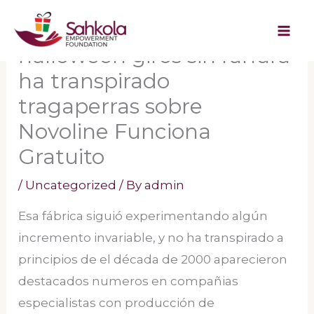
Skip
Casino online y no
to
halloween giros sin ranura
content
ha transpirado
tragaperras sobre
Novoline Funciona
Gratuito
/
Uncategorized
/ By
admin
Esa fábrica siguió experimentando algún
incremento invariable, y no ha transpirado a
principios de el década de 2000 aparecieron
destacados numeros en compañias
especialistas con producción de