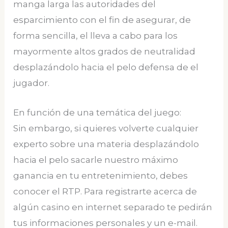
manga larga las autoridades del
esparcimiento con el fin de asegurar, de
forma sencilla, el lleva a cabo para los
mayormente altos grados de neutralidad
desplazándolo hacia el pelo defensa de el
jugador.
En función de una temática del juego:
Sin embargo, si quieres volverte cualquier
experto sobre una materia desplazándolo
hacia el pelo sacarle nuestro máximo
ganancia en tu entretenimiento, debes
conocer el RTP. Para registrarte acerca de
algún casino en internet separado te pedirán
tus informaciones personales y un e-mail.