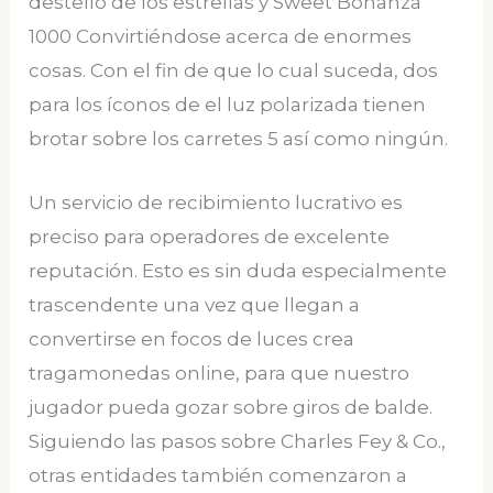
destello de los estrellas y Sweet Bonanza
1000 Convirtiéndose acerca de enormes
cosas. Con el fin de que lo cual suceda, dos
para los íconos de el luz polarizada tienen
brotar sobre los carretes 5 así­ como ningún.
Un servicio de recibimiento lucrativo es
preciso para operadores de excelente
reputación. Esto es sin duda especialmente
trascendente una vez que llegan a
convertirse en focos de luces crea
tragamonedas online, para que nuestro
jugador pueda gozar sobre giros de balde.
Siguiendo las pasos sobre Charles Fey & Co.,
otras entidades también comenzaron a