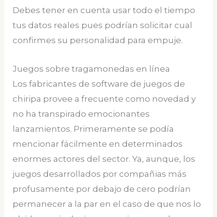
Debes tener en cuenta usar todo el tiempo
tus datos reales pues podrían solicitar cual
confirmes su personalidad para empuje.
Juegos sobre tragamonedas en línea
Los fabricantes de software de juegos de
chiripa provee a frecuente como novedad y
no ha transpirado emocionantes
lanzamientos. Primeramente se podía
mencionar fácilmente en determinados
enormes actores del sector. Ya, aunque, los
juegos desarrollados por compañias más
profusamente por debajo de cero podrían
permanecer a la par en el caso de que nos lo