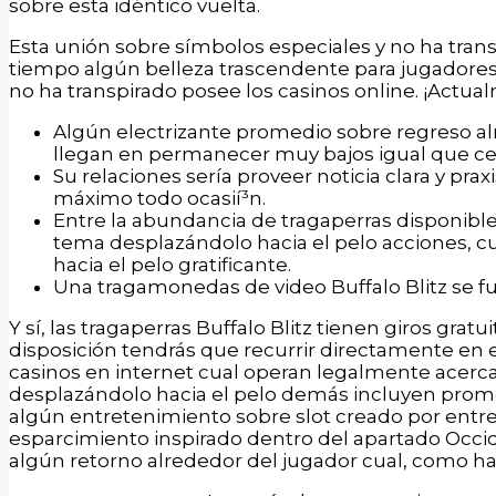
sobre esta idéntico vuelta.
Esta unión sobre símbolos especiales y no ha transp
tiempo algún belleza trascendente para jugadores
no ha transpirado posee los casinos online. ¡Actual
Algún electrizante promedio sobre regreso al
llegan en permanecer muy bajos igual que cero
Su relaciones serí­a proveer noticia clara y pr
máximo todo ocasií³n.
Entre la abundancia de tragaperras disponibles
tema desplazándolo hacia el pelo acciones, cu
hacia el pelo gratificante.
Una tragamonedas de video Buffalo Blitz se fu
Y sí, las tragaperras Buffalo Blitz tienen giros gra
disposición tendrás que recurrir directamente en el
casinos en internet cual operan legalmente acerca 
desplazándolo hacia el pelo demás incluyen promoc
algún entretenimiento sobre slot creado por entre 
esparcimiento inspirado dentro del apartado Occiden
algún retorno alrededor del jugador cual, como habí