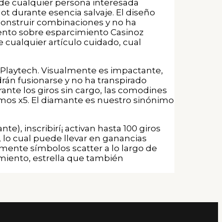
n de cualquier persona interesada
ot durante esencia salvaje. El diseño
 construir combinaciones y no ha
miento sobre esparcimiento Casinoz
cualquier artículo cuidado, cual
r Playtech. Visualmente es impactante,
rán fusionarse y no ha transpirado
rante los giros sin cargo, las comodines
demos x5. El diamante es nuestro sinónimo
, inscribirí¡ activan hasta 100 giros
, lo cual puede llevar en ganancias
mente símbolos scatter a lo largo de
miento, estrella que también