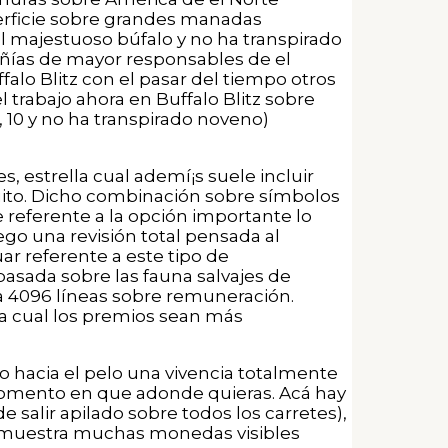
erficie sobre grandes manadas
l majestuoso búfalo y no ha transpirado
pañías de mayor responsables de el
alo Blitz con el pasar del tiempo otros
 trabajo ahora en Buffalo Blitz sobre
 10 y no ha transpirado noveno)
 estrella cual ademí¡s suele incluir
uito. Dicho combinación sobre símbolos
 referente a la opción importante lo
go una revisión total pensada al
ar referente a este tipo de
basada sobre las fauna salvajes de
da 4096 líneas sobre remuneración.
za cual los premios sean más
o hacia el pelo una vivencia totalmente
 momento en que adonde quieras. Acá hay
 salir apilado sobre todos los carretes),
t™ muestra muchas monedas visibles