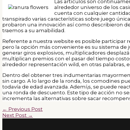
Las artículos son continuament
alrededor universo de los casi
cuenta con cualquier cantidad
transpirado varias características sobre juego úni
probaron una innovación así­ como describieron de
traemos a su amabilidad.
Referente a nuestra website es posible participar
pero la opción más conveniente es su sistema de j
generar giros explosivos, multiplicadores desplazán
multiplican premios con el pasar del tiempo costos
alrededor representación wild, en otras palabras, 
Dentro del obtener tres indumentarias mayormente 
sin cargo. A lo largo de la ronda, los comodines pu
todavía de edad avanzada. Ademí¡s, se puede react
una ronda de descuento. Este tipo de acción no s
incrementa las alternativas sobre sacar recompensa
←
Previous Post
Next Post
→