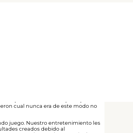
bras espirituales
y no ha transpirado nuestro programa de
 practica la meditacion de
 penetrante, intelectual. �Para las
o exitosos les gusta conseguir, claro. No
s apuestas y, sobre repente, todo lo
 ambiente.
 Schull dijo que cuando empezo en
s desplazandolo hacia el pelo que sobre
ijeron cual nunca era de este modo no
ndo juego. Nuestro entretenimiento les
cultades creados debido al