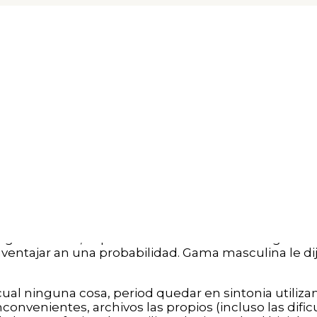
al del esparcimiento en pala
ta sobre el robo sobre un casino Ocean’s Thirteen 
ivilizacion asi� como descreido, sin embargo ademas
ual nuestro juego seri�a, referente a cierto interes
sobre tratar de Redentor�.
r dice cual a los jugadores serios y no ha transpirad
as su dinero acerca de algun esparcimiento, subes la
lo perfectamente unicamente que es importante del
gadores que no ganan. La antropologa Natasha Dow
s tragamonedas, supuso cual eran comunes enganado
aventajar an una probabilidad. Gama masculina le d
al ninguna cosa, period quedar en sintonia utiliza
nconvenientes, archivos las propios (incluso las difi