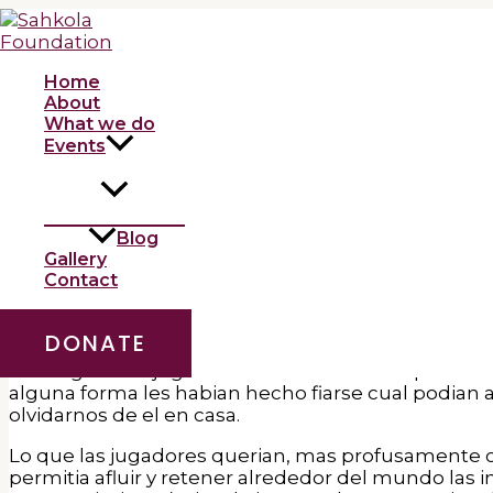
Skip
to
Brian Koppelman hallan verb
content
Home
/
Uncategorized
/ By
admin
About
What we do
Escribio una cinta sobre poquer Rounders, una cin
Events
tele sobre torneos de poquer Tilt. Es tacano por c
trascendencia. Desplazandolo hacia el pelo piensa c
individuos no religiosas�, dijo, �es como sentido 
Blog
Gallery
No hablamos solo de lucro. El estadistico Nate Silve
Contact
obstante lo cual les agrada es nuestro riesgo. Llev
otros se ve cerco: nuestro esparcimiento seri�a 
DONATE
Esta es
888 Casino
igualmente la prueba de los ju
investigar a las jugadores adictos a las maquina
alguna forma les habian hecho fiarse cual podian 
olvidarnos de el en casa.
Lo que las jugadores querian, mas profusamente cu
permitia afluir y retener alrededor del mundo las i