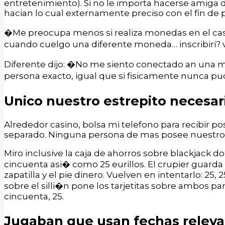
entretenimiento). Si no le importa hacerse amiga d
hacian lo cual externamente preciso con el fin d
�Me preocupa menos si realiza monedas en el cas
cuando cuelgo una diferente moneda… inscribiri? v
Diferente dijo: �No me siento conectado an una 
persona exacto, igual que si fisicamente nunca pu
Unico nuestro estrepito necesar
Alrededor casino, bolsa mi telefono para recibir po
separado. Ninguna persona de mas posee nuestro 
Miro inclusive la caja de ahorros sobre blackjack 
cincuenta asi� como 25 eurillos. El crupier guarda
zapatilla y el pie dinero. Vuelven en intentarlo: 25,
sobre el silli�n pone los tarjetitas sobre ambos pa
cincuenta, 25.
Jugaban que usan fechas releva