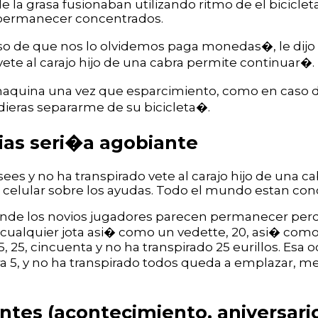
e la grasa fusionaban utilizando ritmo de el bicicl
e permanecer concentrados.
o de que nos lo olvidemos paga monedas�, le dijo 
ete al carajo hijo de una cabra permite continuar�.
maquina una vez que esparcimiento, como en caso d
dieras separarme de su bicicleta�.
ias seri�a agobiante
sees y no ha transpirado vete al carajo hijo de una 
celular sobre los ayudas. Todo el mundo estan con
donde los novios jugadores parecen permanecer perdie
 cualquier jota asi� como un vedette, 20, asi� como
 25, 25, cincuenta y no ha transpirado 25 eurillos. Esa
ra 5, y no ha transpirado todos queda a emplazar, met
ntes (acontecimiento, aniversar