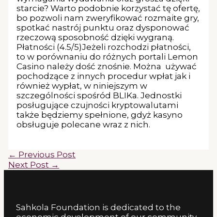
starcie? Warto podobnie korzystać tę ofertę,
bo pozwoli nam zweryfikować rozmaite gry,
spotkać nastrój punktu oraz dysponować
rzeczową sposobność dzięki wygraną.
Płatności (4.5/5)Jeżeli rozchodzi płatności,
to w porównaniu do różnych portali Lemon
Casino należy dość znośnie. Można używać
pochodzące z innych procedur wpłat jak i
również wypłat, w niniejszym w
szczególności spośród BLIKa. Jednostki
posługujące czujności kryptowalutami
także będziemy spełnione, gdyż kasyno
obsługuje polecane wraz z nich.
←
Previous Post
Next Post
→
Sahkola Foundation is dedicated to the