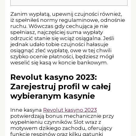
Zanim wypłatą, upewnij czujności również,
iż spełniłeś normy regulaminowe, odnośnie
ruchu. Wówczas gdy cechująca je nie
spełniasz, najczęściej suma wypłaty
odrzucić stanie się wciąż osiągalna.
Jeśli
jednak udało tobie czujności hałasuje
osiągnąć zleć wypłatę, owe w tej chwili
szybko ocenie płatności, będziesz mógł
weselić się kasą w koncie bankowym.
Revolut kasyno 2023:
Zarejestruj profil w całej
wybieranym kasynie
Inne kasyna
Revolut kasyno 2023
potwierdzają bonus mechanicznie przy
wypełnieniu czynników. Slot wraz z
motywem dzikiego zachodu, oferujący
funkcję respinów oraz kilku gatunki