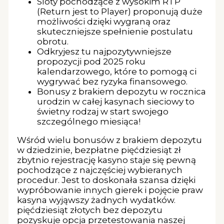
Sloty pochodzące z wysokim RTP
(Return jest to Player) proponują duże
możliwości dzięki wygraną oraz
skuteczniejsze spełnienie postulatu
obrotu.
Odkryjesz tu najpozytywniejsze
propozycji pod 2025 roku
kalendarzowego, które to pomogą ci
wygrywać bez ryzyka finansowego.
Bonusy z brakiem depozytu w rocznica
urodzin w całej kasynach sieciowy to
świetny rodzaj w start swojego
szczególnego miesiąca!
Wśród wielu bonusów z brakiem depozytu
w dziedzinie, bezpłatne pięćdziesiąt zł
zbytnio rejestrację kasyno staje się pewną
pochodzące z najczęściej wybieranych
procedur. Jest to doskonała szansa dzięki
wypróbowanie innych gierek i pojęcie praw
kasyna wyjąwszy żadnych wydatków.
pięćdziesiąt złotych bez depozytu
pozyskuje opcja przetestowania naszej