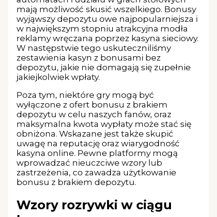
mają możliwość skusić wszelkiego. Bonusy
wyjąwszy depozytu owe najpopularniejsza i
w największym stopniu atrakcyjna modła
reklamy wręczana poprzez kasyna sieciowy.
W następstwie tego uskuteczniliśmy
zestawienia kasyn z bonusami bez
depozytu, jakie nie domagają się zupełnie
jakiejkolwiek wpłaty.
Poza tym, niektóre gry mogą być
wyłączone z ofert bonusu z brakiem
depozytu w celu naszych fanów, oraz
maksymalna kwota wypłaty może stać się
obniżona. Wskazane jest także skupić
uwagę na reputację oraz wiarygodność
kasyna online. Pewne platformy mogą
wprowadzać nieuczciwe wzory lub
zastrzeżenia, co zawadza użytkowanie
bonusu z brakiem depozytu.
Wzory rozrywki w ciągu