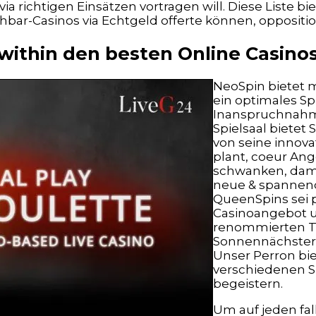
ia richtigen Einsätzen vortragen will. Diese Liste 
bar-Casinos via Echtgeld offerte können, opposition
ithin den besten Online Casino
NeoSpin bietet 
ein optimales S
Inanspruchnahm
Spielsaal bietet 
von seine innov
plant, coeur An
schwanken, dami
neue & spannend
QueenSpins sei p
Casinoangebot un
renommierten T
Sonnennächster
Unser Perron bie
verschiedenen S
begeistern.
Um auf jeden fal