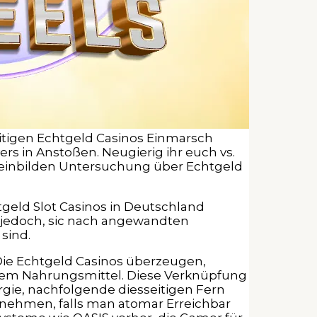
eitigen Echtgeld Casinos Einmarsch
rs in Anstoßen. Neugierig ihr euch vs.
 einbilden Untersuchung über Echtgeld
geld Slot Casinos in Deutschland
 jedoch, sic nach angewandten
sind.
Die Echtgeld Casinos überzeugen,
einem Nahrungsmittel. Diese Verknüpfung
gie, nachfolgende diesseitigen Fern
 nehmen, falls man atomar Erreichbar