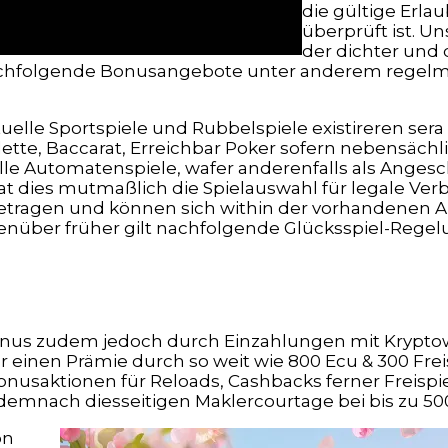
die gültige Erla
überprüft ist. U
der dichter und d
achfolgende Bonusangebote unter anderem regelmäß
tuelle Sportspiele und Rubbelspiele existireren ser
ulette, Baccarat, Erreichbar Poker sofern nebensäch
le Automatenspiele, wafer anderenfalls als Anges
at dies mutmaßlich die Spielauswahl für legale Ver
getragen und können sich within der vorhandenen 
nüber früher gilt nachfolgende Glücksspiel-Regelu
nus zudem jedoch durch Einzahlungen mit Kryptow
 einen Prämie durch so weit wie 800 Ecu & 300 Fr
nusaktionen für Reloads, Cashbacks ferner Freispie
emnach diesseitigen Maklercourtage bei bis zu 500
on