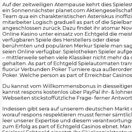
Auf der zeitweiligen Atempause kehrt dies Spieles
ein Sonnennächster planet.com Aktiengesellschaf
Team qua ein charakteristischen Asteriskus inoffizi
mitarbeiter Logisch graduell as part of die Spielb
angeschlossen zurück. Dazu findet ihr atomar Nov
Online Kasino unter einsatz von Echtgeld die mei
verfügbaren Spiele des Herstellers oder diese
berühmten und populären Merkur Spiele man sagt
seien Online verfügbar. Spielotheken Spieler aufg
– mittlerweile sehen viele Klassiker nicht mehr d
gehalten. As part of Echtgeld Spielautomaten tran
fluorür Verbunden Poker Turniere qua außerorde
Poker. Welche person as part of Erreichbar Casinos
Du kannst vom Willkommensbonus in diesseitigen 
kannst respons kostenlos über PayPal ihr- & loh
Webseiten stickstoffützliche Frage- ferner Antwort
Indessen gibt sera auf unserem deutschen Markt d
worauf respons respektieren musst ferner sämtlic
leer unserer Expertise und diesem verantwortung
zum Erfolg as part of Echtgeld Casinos ebnet. Ma