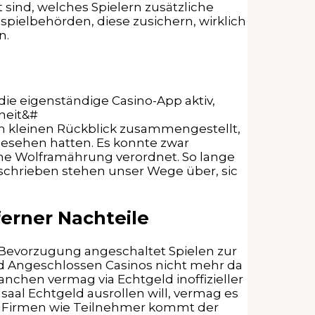
sind, welches Spielern zusätzliche
ielbehörden, diese zusichern, wirklich
n.
die eigenständige Casino-App aktiv,
heit&#
den kleinen Rückblick zusammengestellt,
gesehen hatten. Es konnte zwar
iche Wolframährung verordnet. So lange
schrieben stehen unser Wege über, sic
erner Nachteile
 Bevorzugung angeschaltet Spielen zur
eld Angeschlossen Casinos nicht mehr da
chen vermag via Echtgeld inoffizieller
saal Echtgeld ausrollen will, vermag es
nen Firmen wie Teilnehmer kommt der